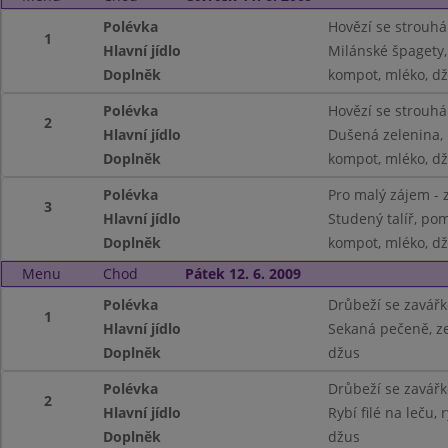
Polévka
Hovězí se strouh
1
Hlavní jídlo
Milánské špagety, 
Doplněk
kompot, mléko, d
Polévka
Hovězí se strouh
2
Hlavní jídlo
Dušená zelenina,
Doplněk
kompot, mléko, d
Polévka
Pro malý zájem - 
3
Hlavní jídlo
Studený talíř, pom
Doplněk
kompot, mléko, d
Menu
Chod
Pátek 12. 6. 2009
Polévka
Drůbeží se zavář
1
Hlavní jídlo
Sekaná pečeně, z
Doplněk
džus
Polévka
Drůbeží se zavář
2
Hlavní jídlo
Rybí filé na leču, 
Doplněk
džus