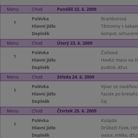
Menu
Chod
Pondělí 22. 6. 2009
Polévka
Bramborová
1
Hlavní jídlo
Těstoviny s kakae
Doplněk
kompot, ochucené
Menu
Chod
Úterý 23. 6. 2009
Polévka
Čočková
1
Hlavní jídlo
Hovězí maso na č
Doplněk
pudink, džus
Menu
Chod
Středa 24. 6. 2009
Polévka
Vývar se zavářkou
1
Hlavní jídlo
Fazole po bretaňs
Doplněk
čaj
Menu
Chod
Čtvrtek 25. 6. 2009
Polévka
Kulajda
1
Hlavní jídlo
Drůbeží řízek, ci
Doplněk
ovoce, mléko, džu