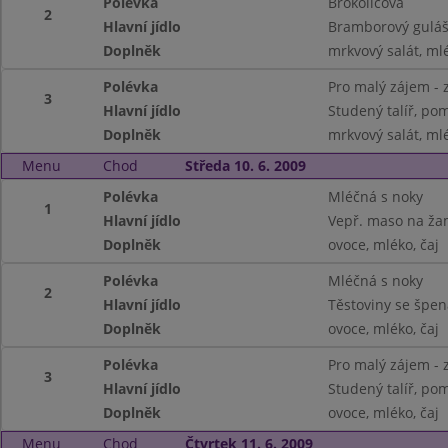
Polévka
Brokolicová
2
Hlavní jídlo
Bramborový guláš
Doplněk
mrkvový salát, ml
Polévka
Pro malý zájem - 
3
Hlavní jídlo
Studený talíř, pom
Doplněk
mrkvový salát, ml
Menu
Chod
Středa 10. 6. 2009
Polévka
Mléčná s noky
1
Hlavní jídlo
Vepř. maso na ža
Doplněk
ovoce, mléko, čaj
Polévka
Mléčná s noky
2
Hlavní jídlo
Těstoviny se špe
Doplněk
ovoce, mléko, čaj
Polévka
Pro malý zájem - 
3
Hlavní jídlo
Studený talíř, pom.
Doplněk
ovoce, mléko, čaj
Menu
Chod
Čtvrtek 11. 6. 2009