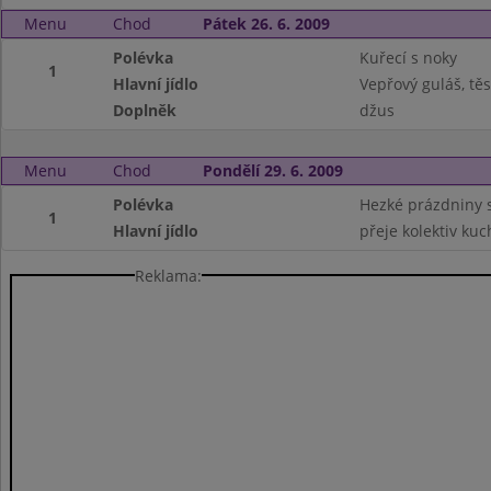
Menu
Chod
Pátek 26. 6. 2009
Polévka
Kuřecí s noky
1
Hlavní jídlo
Vepřový guláš, těs
Doplněk
džus
Menu
Chod
Pondělí 29. 6. 2009
Polévka
Hezké prázdniny 
1
Hlavní jídlo
přeje kolektiv kuc
Reklama: