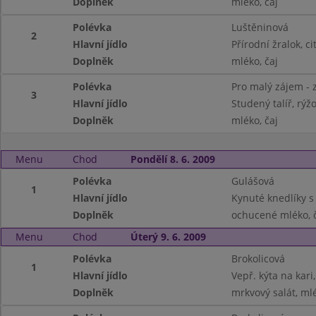
Doplněk
mléko, čaj
Polévka
Luštěninová
2
Hlavní jídlo
Přírodní žralok, c
Doplněk
mléko, čaj
Polévka
Pro malý zájem - 
3
Hlavní jídlo
Studený talíř, rýžo
Doplněk
mléko, čaj
Menu
Chod
Pondělí 8. 6. 2009
Polévka
Gulášová
1
Hlavní jídlo
Kynuté knedlíky s
Doplněk
ochucené mléko, 
Menu
Chod
Úterý 9. 6. 2009
Polévka
Brokolicová
1
Hlavní jídlo
Vepř. kýta na kari,
Doplněk
mrkvový salát, ml