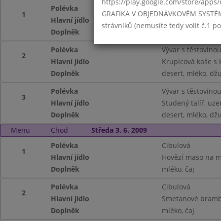
https://play.google.com/store/apps/
Polévka
Vývar s těstovino
GRAFIKA V OBJEDNÁVKOVÉM SYSTÉMU -
1
Hlavní jídlo
Kalamáry se sýro
strávníků (nemusíte tedy volit č.1 
Doplněk
desert, mléko, dž
Polévka
Vývar s těstovino
2
Hlavní jídlo
Krupicová kaše s
Doplněk
desert, mléko, dž
Polévka
Vývar s těstovino
3
Hlavní jídlo
Studený talíř, uze
Doplněk
desert, mléko, dž
Menu
Chod
Středa 3. 6. 2009
Polévka
Cibulová
1
Hlavní jídlo
Hovězí maso na m
Doplněk
mléko, čaj
Polévka
Cibulová
2
Hlavní jídlo
Smetanové bramb
Doplněk
mléko, čaj