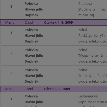
Polévka
Cibulová
3
Hlavní jídlo
Studený talíř, rajč
Doplněk
mléko, čaj
Menu
Chod
Čtvrtek 4. 6. 2009
Polévka
Zelná
1
Hlavní jídlo
Řecký guláš, rýže
Doplněk
ovoce, mléko, džu
Polévka
Zelná
2
Hlavní jídlo
Těstoviny se sýr.
Doplněk
ovoce, mléko, džu
Polévka
Zelná
3
Hlavní jídlo
Studený talíř, míc
Doplněk
ovoce, mléko, džu
Menu
Chod
Pátek 5. 6. 2009
Polévka
Luštěninová
1
Hlavní jídlo
Vepř. maso v mrk