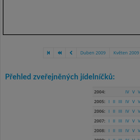
Duben 2009
Květen 2009
Přehled zveřejněných jídelníčků:
2004:
IV
V
V
2005:
I
II
III
IV
V
V
2006:
I
II
III
IV
V
V
2007:
I
II
III
IV
V
V
2008:
I
II
III
IV
V
V