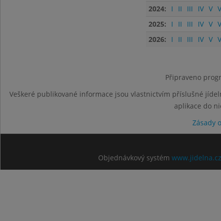
2024:
I
II
III
IV
V
V
2025:
I
II
III
IV
V
V
2026:
I
II
III
IV
V
V
Připraveno progr
Veškeré publikované informace jsou vlastnictvím příslušné jídel
aplikace do n
Zásady 
Objednávkový systém
www.jidelna.c