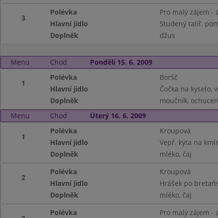
Polévka
Pro malý zájem - 
3
Hlavní jídlo
Studený talíř, po
Doplněk
džus
Menu
Chod
Pondělí 15. 6. 2009
Polévka
Boršč
1
Hlavní jídlo
Čočka na kyselo, v
Doplněk
moučník, ochucen
Menu
Chod
Úterý 16. 6. 2009
Polévka
Kroupová
1
Hlavní jídlo
Vepř. kýta na kmí
Doplněk
mléko, čaj
Polévka
Kroupová
2
Hlavní jídlo
Hrášek po bretaň
Doplněk
mléko, čaj
Polévka
Pro malý zájem - 