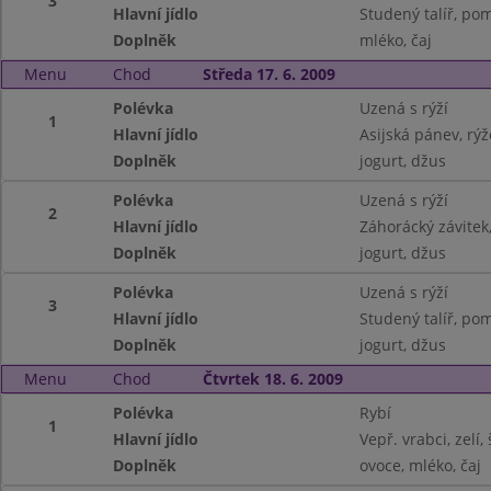
3
Hlavní jídlo
Studený talíř, pom.
Doplněk
mléko, čaj
Menu
Chod
Středa 17. 6. 2009
Polévka
Uzená s rýží
1
Hlavní jídlo
Asijská pánev, rýž
Doplněk
jogurt, džus
Polévka
Uzená s rýží
2
Hlavní jídlo
Záhorácký závitek
Doplněk
jogurt, džus
Polévka
Uzená s rýží
3
Hlavní jídlo
Studený talíř, pom
Doplněk
jogurt, džus
Menu
Chod
Čtvrtek 18. 6. 2009
Polévka
Rybí
1
Hlavní jídlo
Vepř. vrabci, zelí
Doplněk
ovoce, mléko, čaj