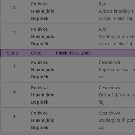
Polévka
Rybí
2
Hlavní jídlo
Rýžové knedlíky s
Doplněk
ovoce, mléko, čaj
Polévka
Rybí
3
Hlavní jídlo
Studený talíř, másl
Doplněk
ovoce, mléko, čaj
Menu
Chod
Pátek 19. 6. 2009
Polévka
Česneková
1
Hlavní jídlo
Rajská omáčka, čuf
Doplněk
čaj
Polévka
Česneková
2
Hlavní jídlo
Drůbeží játra na 
Doplněk
čaj
Polévka
Česneková
3
Hlavní jídlo
Studený talíř, pom
Doplněk
čaj