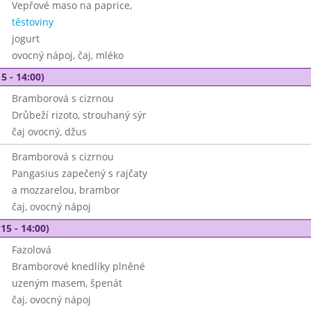
Vepřové maso na paprice,
těstoviny
jogurt
ovocný nápoj, čaj, mléko
5 - 14:00)
Bramborová s cizrnou
Drůbeží rizoto, strouhaný sýr
čaj ovocný, džus
Bramborová s cizrnou
Pangasius zapečený s rajčaty
a mozzarelou, brambor
čaj, ovocný nápoj
15 - 14:00)
Fazolová
Bramborové knedlíky plněné
uzeným masem, špenát
čaj, ovocný nápoj