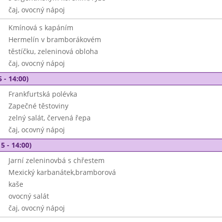
čaj, ovocný nápoj
Kmínová s kapáním
Hermelín v bramborákovém
těstíčku, zeleninová obloha
čaj, ovocný nápoj
 - 14:00)
Frankfurtská polévka
Zapečné těstoviny
zelný salát, červená řepa
čaj, ocovný nápoj
5 - 14:00)
Jarní zeleninovbá s chřestem
Mexický karbanátek,bramborová
kaše
ovocný salát
čaj, ovocný nápoj