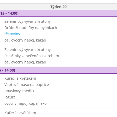
Týden 20
15 - 14:00)
Zeleninový vývar s krutony
Drůbeží nudličky na bylinkách
těstoviny
čaj, ovocný nápoj, kakao
Zeleninový vývar s krutony
Palačinky zapečené s tvarohem
čaj, ovocný nápoj, kakao
 - 14:00)
Kuřecí s květákem
Vepřové maso na paprice
houskový knedlík
jogurt
ovocný nápoj, čaj, mléko
Kuřecí s květákem