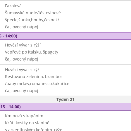
Fazolová
Šumavské nudle/těstovinové
špecle,šunka,houby,česnek/
čaj, ovocný nápoj
5 - 14:00)
Hovězí vývar s rýží
Vepřové po italsku, špagety
čaj, ovocný nápoj
Hovězí vývar s rýží
Restovaná zelenina, brambor
/baby mrkev,romanesco,kukuřice
čaj, ovocný nápoj
Týden 21
15 - 14:00)
Kmínová s kapáním
Krůtí kostky na slanině
s argentinským kořením, rýže