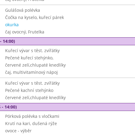
Gulášová polévka
Čočka na kyselo, kuřecí párek
okurka
čaj ovocný, Frutelka
- 14:00)
Kuřecí vývar s těst. zvířátky
Pečené kuřecí stehýnko,
červené zelí,chlupaté knedlíky
čaj, multivitamínový nápoj
Kuřecí vývar s těst. zvířátky
Pečené kachní stehýnko
červené zelí,chlupaté knedlíky
 - 14:00)
Pórková polévka s vločkami
Krutí na kari, dušená rýže
ovoce - výběr