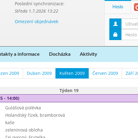
Poslední synchronizace:
Heslo
Středa 1.7.2026 13:22
Omezení objednávek
takty a informace
Docházka
Aktivity
ezen 2009
Duben 2009
Květen 2009
Červen 2009
Září 
Týden 19
5 - 14:00)
Gulášová polévka
Holandský řízek, bramborová
kaše
zeleninová obloha
čaj ovocný, Frutelka