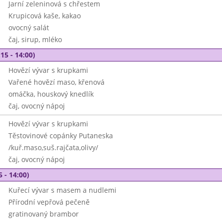
Jarní zeleninová s chřestem
Krupicová kaše, kakao
ovocný salát
čaj, sirup, mléko
15 - 14:00)
Hovězí vývar s krupkami
Vařené hovězí maso, křenová
omáčka, houskový knedlík
čaj, ovocný nápoj
Hovězí vývar s krupkami
Těstovinové copánky Putaneska
/kuř.maso,suš.rajčata,olivy/
čaj, ovocný nápoj
5 - 14:00)
Kuřecí vývar s masem a nudlemi
Přírodní vepřová pečeně
gratinovaný brambor