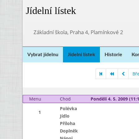
Jídelní lístek
Základní škola, Praha 4, Plamínkové 2
Vybrat jídelnu
Jídelní lístek
Historie
Kon
Bř
Menu
Chod
Pondělí 4. 5. 2009 (11:1
Polévka
1
Jídlo
Příloha
Doplněk
Nápoj