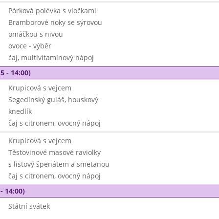
Pórková polévka s vločkami
Bramborové noky se sýrovou
omáčkou s nivou
ovoce - výběr
čaj, multivitamínový nápoj
5 - 14:00)
Krupicová s vejcem
Segedínský guláš, houskový
knedlík
čaj s citronem, ovocný nápoj
Krupicová s vejcem
Těstovinové masové raviolky
s listový špenátem a smetanou
čaj s citronem, ovocný nápoj
- 14:00)
Státní svátek