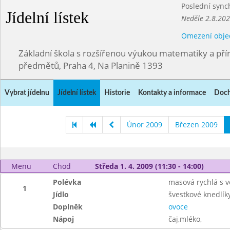
Poslední sync
Jídelní lístek
Neděle 2.8.20
Omezení obje
Základní škola s rozšířenou výukou matematiky a př
předmětů, Praha 4, Na Planině 1393
Vybrat jídelnu
Jídelní lístek
Historie
Kontakty a informace
Doch
Únor 2009
Březen 2009
Menu
Chod
Středa 1. 4. 2009 (11:30 - 14:00)
Polévka
masová rychlá s v
1
Jídlo
švestkové knedlík
Doplněk
ovoce
Nápoj
čaj,mléko,