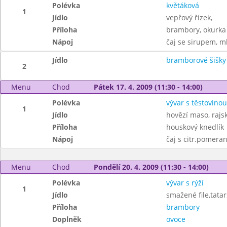
Polévka
květáková
1
Jídlo
vepřový řízek,
Příloha
brambory, okurka 
Nápoj
čaj se sirupem, m
Jídlo
bramborové šišk
2
Menu
Chod
Pátek 17. 4. 2009 (11:30 - 14:00)
Polévka
vývar s těstovinou
1
Jídlo
hovězí maso, raj
Příloha
houskový knedlík
Nápoj
čaj s citr.pomera
Menu
Chod
Pondělí 20. 4. 2009 (11:30 - 14:00)
Polévka
vývar s rýží
1
Jídlo
smažené file,tata
Příloha
brambory
Doplněk
ovoce