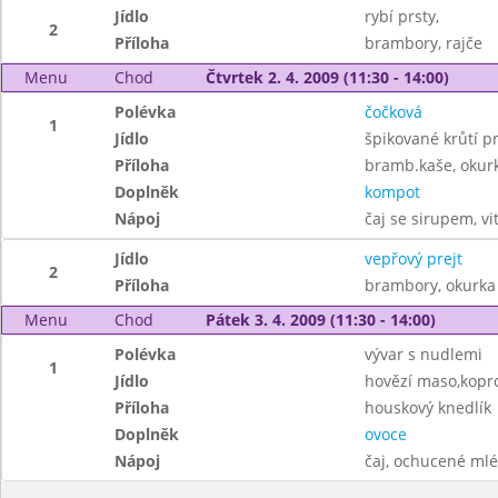
Jídlo
rybí prsty,
2
Příloha
brambory, rajče
Menu
Chod
Čtvrtek 2. 4. 2009 (11:30 - 14:00)
Polévka
čočková
1
Jídlo
špikované krůtí pr
Příloha
bramb.kaše, okur
Doplněk
kompot
Nápoj
čaj se sirupem, vi
Jídlo
vepřový prejt
2
Příloha
brambory, okurka
Menu
Chod
Pátek 3. 4. 2009 (11:30 - 14:00)
Polévka
vývar s nudlemi
1
Jídlo
hovězí maso,kopr
Příloha
houskový knedlík
Doplněk
ovoce
Nápoj
čaj, ochucené ml