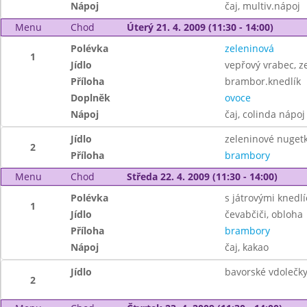
Nápoj
čaj, multiv.nápoj
Menu
Chod
Úterý 21. 4. 2009 (11:30 - 14:00)
Polévka
zeleninová
1
Jídlo
vepřový vrabec, ze
Příloha
brambor.knedlík
Doplněk
ovoce
Nápoj
čaj, colinda nápoj
Jídlo
zeleninové nuget
2
Příloha
brambory
Menu
Chod
Středa 22. 4. 2009 (11:30 - 14:00)
Polévka
s játrovými knedlí
1
Jídlo
čevabčiči, obloha
Příloha
brambory
Nápoj
čaj, kakao
Jídlo
bavorské vdolečky
2