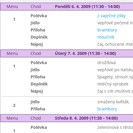
Menu
Chod
Pondělí 6. 4. 2009 (11:30 - 14:00)
Polévka
z vaječné jíšky
1
Jídlo
vepřové pečené m
Příloha
brambory
Doplněk
moučník
Nápoj
čaj, ochucené ml
Menu
Chod
Úterý 7. 4. 2009 (11:30 - 14:00)
Polévka
drožďová
1
Jídlo
vepřové po italsk
Příloha
špagety, strouh.sý
Doplněk
mléčný výrobek
Nápoj
čaj s citr.multivit
Jídlo
smažený květák,
2
Příloha
brambory
Menu
Chod
Středa 8. 4. 2009 (11:30 - 14:00)
Polévka
zeleninová s těst
1