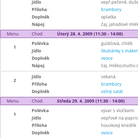
Jídlo
vepř.pečeně, duš
Příloha
brambory
Doplněk
oplatka
Nápoj
čaj, jahodové mlé
Menu
Chod
Úterý 28. 4. 2009 (11:30 - 14:00)
Polévka
gulášová, chléb
1
Jídlo
škubánky s máke
Doplněk
ovoce
Nápoj
čaj, mléko,multiv.
Jídlo
sekaná
2
Příloha
brambory
Doplněk
zelný salát
Menu
Chod
Středa 29. 4. 2009 (11:30 - 14:00)
Polévka
vývar s vločkami
1
Jídlo
vepřové na papri
Příloha
houskový knedlík
Doplněk
ovoce