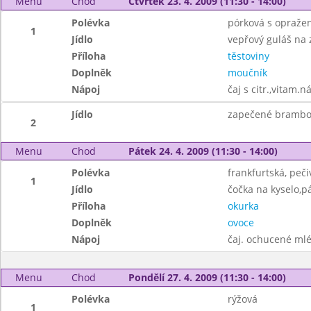
Menu
Chod
Čtvrtek 23. 4. 2009 (11:30 - 14:00)
Polévka
pórková s opraže
1
Jídlo
vepřový guláš na 
Příloha
těstoviny
Doplněk
moučník
Nápoj
čaj s citr.,vitam.n
Jídlo
zapečené brambo
2
Menu
Chod
Pátek 24. 4. 2009 (11:30 - 14:00)
Polévka
frankfurtská, peči
1
Jídlo
čočka na kyselo,p
Příloha
okurka
Doplněk
ovoce
Nápoj
čaj. ochucené ml
Menu
Chod
Pondělí 27. 4. 2009 (11:30 - 14:00)
Polévka
rýžová
1