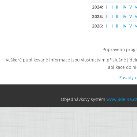
2024:
I
II
III
IV
V
V
2025:
I
II
III
IV
V
V
2026:
I
II
III
IV
V
V
Připraveno progr
Veškeré publikované informace jsou vlastnictvím příslušné jídel
aplikace do n
Zásady 
Objednávkový systém
www.jidelna.c