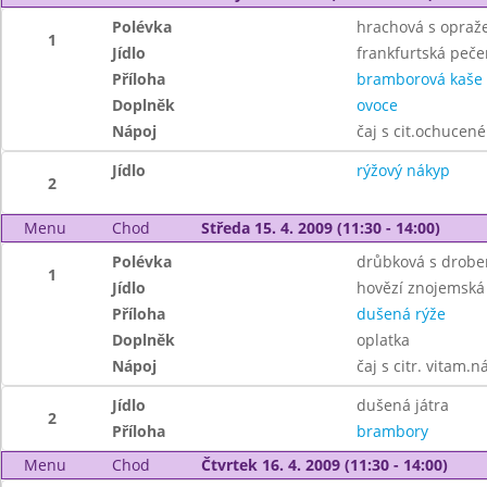
Polévka
hrachová s opraž
1
Jídlo
frankfurtská peče
Příloha
bramborová kaše
Doplněk
ovoce
Nápoj
čaj s cit.ochucen
Jídlo
rýžový nákyp
2
Menu
Chod
Středa 15. 4. 2009 (11:30 - 14:00)
Polévka
drůbková s drob
1
Jídlo
hovězí znojemská
Příloha
dušená rýže
Doplněk
oplatka
Nápoj
čaj s citr. vitam.n
Jídlo
dušená játra
2
Příloha
brambory
Menu
Chod
Čtvrtek 16. 4. 2009 (11:30 - 14:00)