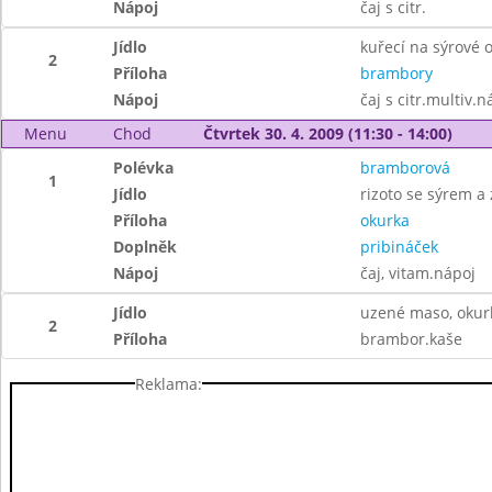
Nápoj
čaj s citr.
Jídlo
kuřecí na sýrové
2
Příloha
brambory
Nápoj
čaj s citr.multiv.n
Menu
Chod
Čtvrtek 30. 4. 2009 (11:30 - 14:00)
Polévka
bramborová
1
Jídlo
rizoto se sýrem a
Příloha
okurka
Doplněk
pribináček
Nápoj
čaj, vitam.nápoj
Jídlo
uzené maso, okur
2
Příloha
brambor.kaše
Reklama: