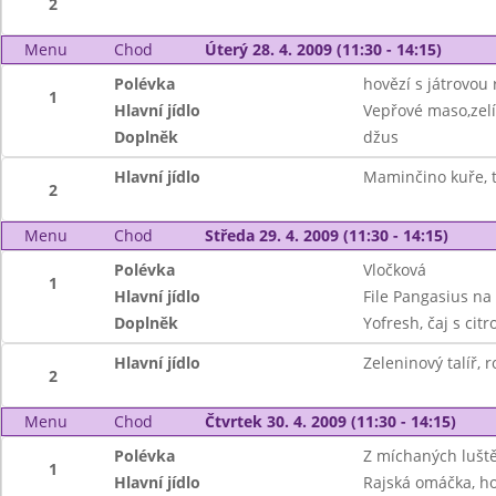
2
Menu
Chod
Úterý 28. 4. 2009 (11:30 - 14:15)
Polévka
hovězí s játrovou 
1
Hlavní jídlo
Vepřové maso,zelí
Doplněk
džus
Hlavní jídlo
Maminčino kuře, t
2
Menu
Chod
Středa 29. 4. 2009 (11:30 - 14:15)
Polévka
Vločková
1
Hlavní jídlo
File Pangasius na
Doplněk
Yofresh, čaj s cit
Hlavní jídlo
Zeleninový talíř, r
2
Menu
Chod
Čtvrtek 30. 4. 2009 (11:30 - 14:15)
Polévka
Z míchaných lušt
1
Hlavní jídlo
Rajská omáčka, ho