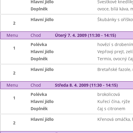
Hlavní jídlo
Švestkové knedlík
Doplněk
ovoce, bílá káva, 
Hlavní jídlo
Škubánky s oříšk
2
Menu
Chod
Úterý 7. 4. 2009 (11:30 - 14:15)
Polévka
hovězí s drobení
1
Hlavní jídlo
Vepřový prejt, zel
Doplněk
Termix, ovocný ča
Hlavní jídlo
Bretaňské fazole, 
2
Menu
Chod
Středa 8. 4. 2009 (11:30 - 14:15)
Polévka
brokolicová
1
Hlavní jídlo
Kuřecí čína, rýže
Doplněk
čaj s citronem
Hlavní jídlo
Křenová omáčka, 
2