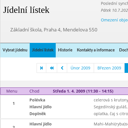
Poslední sync
Jídelní lístek
Pátek 10.7.20
Omezení obje
Základní škola, Praha 4, Mendelova 550
Vybrat jídelnu
Jídelní lístek
Historie
Kontakty a informace
Doch
Únor 2009
Březen 2009
Menu
Chod
Středa 1. 4. 2009 (11:30 - 14:15)
Polévka
celerová s kruton
1
Hlavní jídlo
Segedínský guláš,
Doplněk
oplatka, čaj s cit
Hlavní jídlo
Mahi-Mahi(ryba)s
2