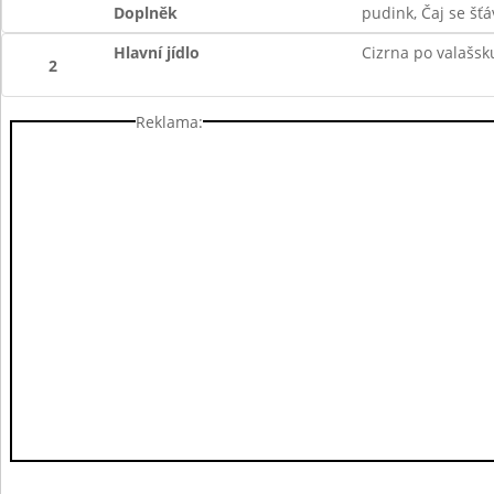
Doplněk
pudink, Čaj se šť
Hlavní jídlo
Cizrna po valašsk
2
Reklama: