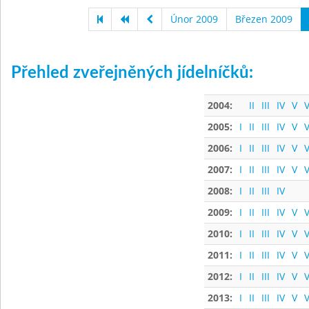
Únor 2009
Březen 2009
Přehled zveřejněných jídelníčků:
2004:
II
III
IV
V
V
2005:
I
II
III
IV
V
V
2006:
I
II
III
IV
V
V
2007:
I
II
III
IV
V
V
2008:
I
II
III
IV
2009:
I
II
III
IV
V
V
2010:
I
II
III
IV
V
V
2011:
I
II
III
IV
V
V
2012:
I
II
III
IV
V
V
2013:
I
II
III
IV
V
V