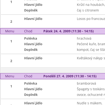
1
Hlavní jídlo
Krůtí na houbách,
Doplněk
čaj s citronem
Hlavní jídlo
Losos po francouz
2
Menu
Chod
Pátek 24. 4. 2009 (11:30 - 14:15)
Polévka
hrachová
1
Hlavní jídlo
Pečené kuře, bra
Doplněk
kompot, čaj se šť
Hlavní jídlo
Květákový nákyp 
2
Menu
Chod
Pondělí 27. 4. 2009 (11:30 - 14:15)
Polévka
bramborová
1
Hlavní jídlo
Špagety s toskán
Doplněk
ovoce, ochucené m
Hlavní jídlo
Nudle s mákem,