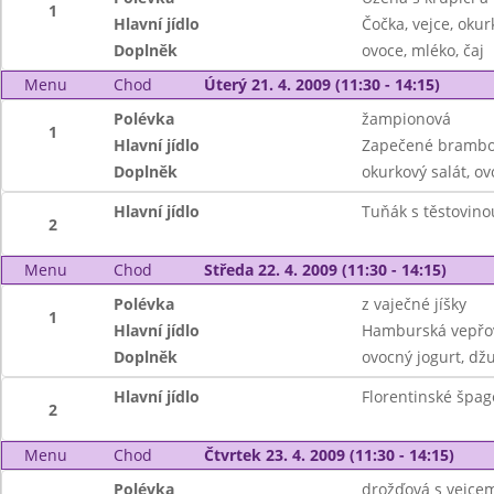
1
Hlavní jídlo
Čočka, vejce, okur
Doplněk
ovoce, mléko, čaj
Menu
Chod
Úterý 21. 4. 2009 (11:30 - 14:15)
Polévka
žampionová
1
Hlavní jídlo
Zapečené brambo
Doplněk
okurkový salát, ov
Hlavní jídlo
Tuňák s těstovino
2
Menu
Chod
Středa 22. 4. 2009 (11:30 - 14:15)
Polévka
z vaječné jíšky
1
Hlavní jídlo
Hamburská vepřov
Doplněk
ovocný jogurt, dž
Hlavní jídlo
Florentinské špag
2
Menu
Chod
Čtvrtek 23. 4. 2009 (11:30 - 14:15)
Polévka
drožďová s vejce