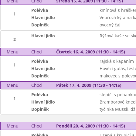
Menu
Chod
Středa 15. 4. 2009 (11:30 - 14:15)
Polévka
kmínová s hrášk
1
Hlavní jídlo
Vepřová kýta na k
Doplněk
ovocný čaj
Hlavní jídlo
Rýžová kaše se sko
2
Menu
Chod
Čtvrtek 16. 4. 2009 (11:30 - 14:15)
Polévka
rajská s kapáním
1
Hlavní jídlo
Hovězí guláš, těst
Doplněk
makovec s polevou
Menu
Chod
Pátek 17. 4. 2009 (11:30 - 14:15)
Polévka
slepičí s pohanko
1
Hlavní jídlo
Bramborové knedl
Doplněk
tyčinka Mussli, d
Menu
Chod
Pondělí 20. 4. 2009 (11:30 - 14:15)
Polévka
Uzená s krupicí a