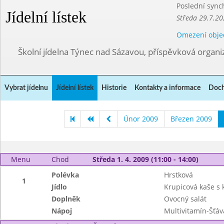
Poslední sync
Jídelní lístek
Středa 29.7.20
Omezení obje
Školní jídelna Týnec nad Sázavou, příspěvková organi
Vybrat jídelnu
Jídelní lístek
Historie
Kontakty a informace
Doch
Únor 2009
Březen 2009
Menu
Chod
Středa 1. 4. 2009 (11:00 - 14:00)
Polévka
Hrstková
1
Jídlo
Krupicová kaše s
Doplněk
Ovocný salát
Nápoj
Multivitamín-Šťáv