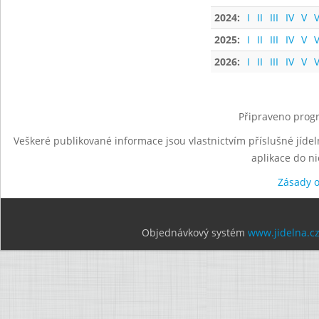
2024:
I
II
III
IV
V
V
2025:
I
II
III
IV
V
V
2026:
I
II
III
IV
V
V
Připraveno progr
Veškeré publikované informace jsou vlastnictvím příslušné jídel
aplikace do n
Zásady 
Objednávkový systém
www.jidelna.c