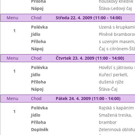
Příloha
houskový knedlík
Nápoj
Šťáva-Ledový čaj
Menu
Chod
Středa 22. 4. 2009 (11:00 - 14:00)
Polévka
Uzená s krupkami
1
Jídlo
Plněné bramborov
Příloha
s uzeným masem, 
Nápoj
Čaj s citrónem-Šť
Menu
Chod
Čtvrtek 23. 4. 2009 (11:00 - 14:00)
Polévka
Hovězí s játrovou 
1
Jídlo
Kuřecí perkelt,
Příloha
dušená rýže
Nápoj
Šťáva-Čaj
Menu
Chod
Pátek 24. 4. 2009 (11:00 - 14:00)
Polévka
Rajská s kapáním
1
Jídlo
Smažená treska,
Příloha
brambor
Doplněk
Zeleninová obloh