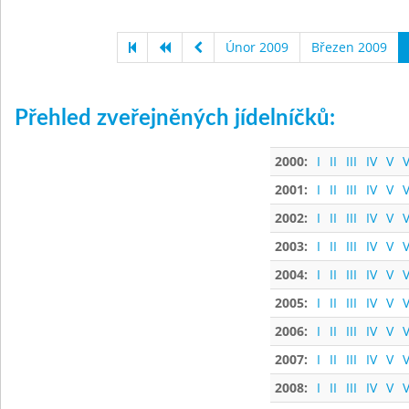
Únor 2009
Březen 2009
Přehled zveřejněných jídelníčků:
2000:
I
II
III
IV
V
V
2001:
I
II
III
IV
V
V
2002:
I
II
III
IV
V
V
2003:
I
II
III
IV
V
V
2004:
I
II
III
IV
V
V
2005:
I
II
III
IV
V
V
2006:
I
II
III
IV
V
V
2007:
I
II
III
IV
V
V
2008:
I
II
III
IV
V
V