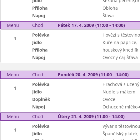
Jídlo
Sekaná pečeně,b
Příloha
Obloha
Nápoj
Šťáva
Menu
Chod
Pátek 17. 4. 2009 (11:00 - 14:00)
Polévka
Hovězí s těstovin
1
Jídlo
Kuře na paprice,
Příloha
houskový knedlík
Nápoj
Ovocný čaj-Šťáva
Menu
Chod
Pondělí 20. 4. 2009 (11:00 - 14:00)
Polévka
Hrachová s uzen
1
Jídlo
Nudle s mákem
Doplněk
Ovoce
Nápoj
Ochucené mléko-
Menu
Chod
Úterý 21. 4. 2009 (11:00 - 14:00)
Polévka
Vývar s těstovino
1
Jídlo
Španělský plátek,