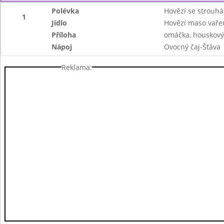
Polévka
Hovězí se strouh
1
Jídlo
Hovězí maso vaře
Příloha
omáčka, houskový
Nápoj
Ovocný čaj-Šťáva
Reklama: