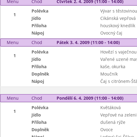
Menu
Chod
Čtvrtek 2. 4. 2009 (11:00 - 14:00)
Polévka
Vývar s těstovino
1
Jídlo
Cikánská vepřová
Příloha
houskový knedlík
Nápoj
Ovocný čaj
Menu
Chod
Pátek 3. 4. 2009 (11:00 - 14:00)
Polévka
Hovězí s vaječnou
1
Jídlo
Vařené uzené mas
Příloha
kaše, okurka
Doplněk
Moučník
Nápoj
Čaj s citrónem-Šť
Menu
Chod
Pondělí 6. 4. 2009 (11:00 - 14:00)
Polévka
Květáková
1
Jídlo
Vepřové na zeleni
Příloha
dušená rýže
Doplněk
Ovoce
Nápoj
Ledový čaj-Šťáva