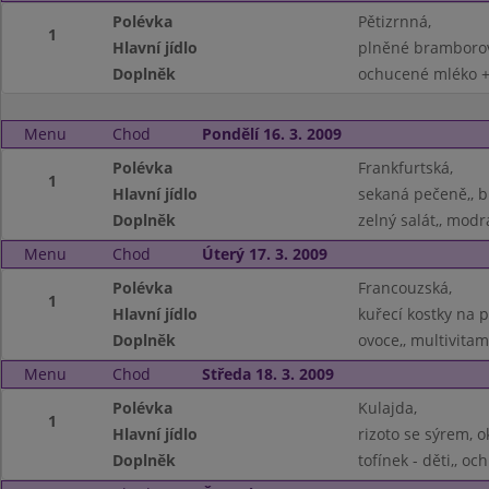
Polévka
Pětizrnná,
1
Hlavní jídlo
plněné bramborové
Doplněk
ochucené mléko +
Menu
Chod
Pondělí 16. 3. 2009
Polévka
Frankfurtská,
1
Hlavní jídlo
sekaná pečeně,, 
Doplněk
zelný salát,, modr
Menu
Chod
Úterý 17. 3. 2009
Polévka
Francouzská,
1
Hlavní jídlo
kuřecí kostky na p
Doplněk
ovoce,, multivitam
Menu
Chod
Středa 18. 3. 2009
Polévka
Kulajda,
1
Hlavní jídlo
rizoto se sýrem, o
Doplněk
tofínek - děti,, o