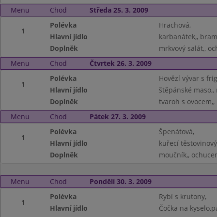
Menu
Chod
Středa 25. 3. 2009
Polévka
Hrachová,
1
Hlavní jídlo
karbanátek,, bram
Doplněk
mrkvový salát,, o
Menu
Chod
Čtvrtek 26. 3. 2009
Polévka
Hovězí vývar s fri
1
Hlavní jídlo
štěpánské maso,, 
Doplněk
tvaroh s ovocem,,
Menu
Chod
Pátek 27. 3. 2009
Polévka
Špenátová,
1
Hlavní jídlo
kuřecí těstovinový 
Doplněk
moučník,, ochucen
Menu
Chod
Pondělí 30. 3. 2009
Polévka
Rybí s krutony,
1
Hlavní jídlo
Čočka na kyselo,pá