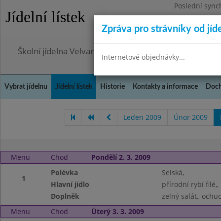
Poslední sync
Jídelní lístek
Pátek 17.7.20
Zpráva pro strávníky od jíd
Omezení obje
Školní jídelna Velvary, okres Kladno
Internetové objednávky...
Vybrat jídelnu
Jídelní lístek
Historie
Kontakty a informace
Doch
Leden 2009
Únor 2009
Menu
Chod
Pondělí 2. 3. 2009
Polévka
Selská,
1
Hlavní jídlo
přírodní rybí filé
Doplněk
zelný salát,, och
Menu
Chod
Úterý 3. 3. 2009