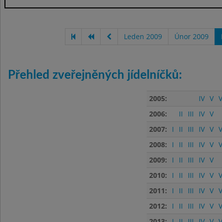
Leden 2009
Únor 2009
Přehled zveřejněných jídelníčků:
2005:
IV
V
V
2006:
II
III
IV
V
2007:
I
II
III
IV
V
V
2008:
I
II
III
IV
V
V
2009:
I
II
III
IV
V
2010:
I
II
III
IV
V
V
2011:
I
II
III
IV
V
V
2012:
I
II
III
IV
V
V
2013:
I
II
III
IV
V
V