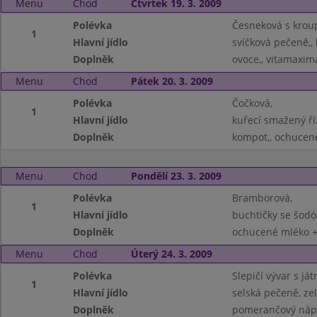
Menu
Chod
Čtvrtek 19. 3. 2009
Polévka
Česneková s krou
1
Hlavní jídlo
svíčková pečeně,,
Doplněk
ovoce,, vitamaxim
Menu
Chod
Pátek 20. 3. 2009
Polévka
Čočková,
1
Hlavní jídlo
kuřecí smažený ří
Doplněk
kompot,, ochucené
Menu
Chod
Pondělí 23. 3. 2009
Polévka
Bramborová,
1
Hlavní jídlo
buchtičky se šodó,
Doplněk
ochucené mléko + 
Menu
Chod
Úterý 24. 3. 2009
Polévka
Slepičí vývar s játr
1
Hlavní jídlo
selská pečeně, zel
Doplněk
pomerančový náp