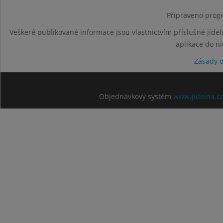
Připraveno progr
Veškeré publikované informace jsou vlastnictvím příslušné jídel
aplikace do n
Zásady 
Objednávkový systém
www.jidelna.c