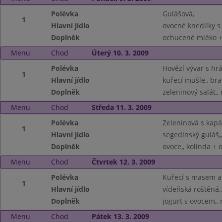
Polévka
Gulášová,
1
Hlavní jídlo
ovocné knedlíky s
Doplněk
ochucené mléko + 
Menu
Chod
Úterý 10. 3. 2009
Polévka
Hovězí vývar s hrá
1
Hlavní jídlo
kuřecí mušle,, br
Doplněk
zeleninový salát,,
Menu
Chod
Středa 11. 3. 2009
Polévka
Zeleninová s kap
1
Hlavní jídlo
segedínský guláš,
Doplněk
ovoce,, kolinda + 
Menu
Chod
Čtvrtek 12. 3. 2009
Polévka
Kuřecí s masem a
1
Hlavní jídlo
vídeňská roštěná,,
Doplněk
jogurt s ovocem,,
Menu
Chod
Pátek 13. 3. 2009