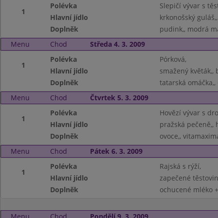
Polévka
Slepičí vývar s těs
1
Hlavní jídlo
krkonošský guláš,,
Doplněk
pudink,, modrá ma
Menu
Chod
Středa 4. 3. 2009
Polévka
Pórková,
1
Hlavní jídlo
smažený květák,, 
Doplněk
tatarská omáčka,,
Menu
Chod
Čtvrtek 5. 3. 2009
Polévka
Hovězí vývar s dr
1
Hlavní jídlo
pražská pečeně,, 
Doplněk
ovoce,, vitamaxim
Menu
Chod
Pátek 6. 3. 2009
Polévka
Rajská s rýží,
1
Hlavní jídlo
zapečené těstovin
Doplněk
ochucené mléko + 
Menu
Chod
Pondělí 9. 3. 2009