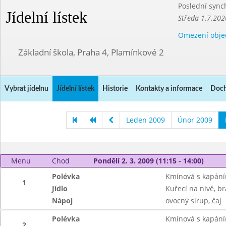
Poslední sync
Jídelní lístek
Středa 1.7.202
Omezení obje
Základní škola, Praha 4, Plamínkové 2
Vybrat jídelnu
Jídelní lístek
Historie
Kontakty a informace
Doch
Leden 2009
Únor 2009
Menu
Chod
Pondělí 2. 3. 2009 (11:15 - 14:00)
Polévka
Kmínová s kapán
1
Jídlo
Kuřecí na nivě, b
Nápoj
ovocný sirup, čaj
Polévka
Kmínová s kapán
2