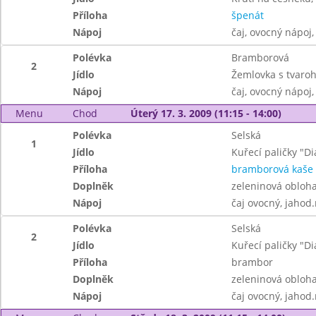
Příloha
špenát
Nápoj
čaj, ovocný nápoj
Polévka
Bramborová
2
Jídlo
Žemlovka s tvaroh
Nápoj
čaj, ovocný nápoj
Menu
Chod
Úterý 17. 3. 2009 (11:15 - 14:00)
Polévka
Selská
1
Jídlo
Kuřecí paličky "Di
Příloha
bramborová kaše
Doplněk
zeleninová obloh
Nápoj
čaj ovocný, jahod
Polévka
Selská
2
Jídlo
Kuřecí paličky "Di
Příloha
brambor
Doplněk
zeleninová obloh
Nápoj
čaj ovocný, jahod