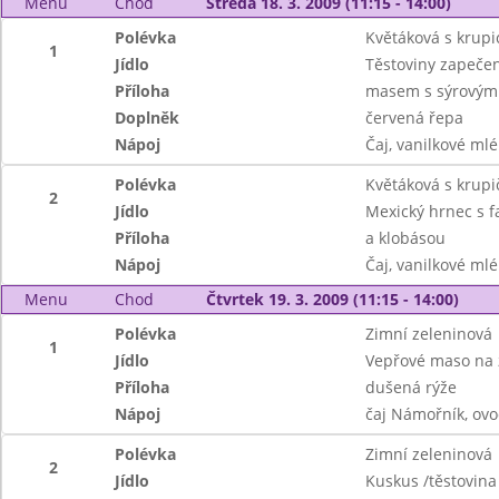
Menu
Chod
Středa 18. 3. 2009 (11:15 - 14:00)
Polévka
Květáková s krupi
1
Jídlo
Těstoviny zapeče
Příloha
masem s sýrový
Doplněk
červená řepa
Nápoj
Čaj, vanilkové mlé
Polévka
Květáková s krupi
2
Jídlo
Mexický hrnec s f
Příloha
a klobásou
Nápoj
Čaj, vanilkové mlé
Menu
Chod
Čtvrtek 19. 3. 2009 (11:15 - 14:00)
Polévka
Zimní zeleninová
1
Jídlo
Vepřové maso na
Příloha
dušená rýže
Nápoj
čaj Námořník, ovo
Polévka
Zimní zeleninová
2
Jídlo
Kuskus /těstovina