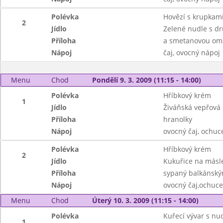
Polévka
Hovězí s krupkam
2
Jídlo
Zelené nudle s 
Příloha
a smetanovou om
Nápoj
čaj, ovocný nápoj
Menu
Chod
Pondělí 9. 3. 2009 (11:15 - 14:00)
Polévka
Hříbkový krém
1
Jídlo
Živáňská vepřová
Příloha
hranolky
Nápoj
ovocný čaj, ochu
Polévka
Hříbkový krém
2
Jídlo
Kukuřice na másl
Příloha
sypaný balkánsk
Nápoj
ovocný čaj,ochuc
Menu
Chod
Úterý 10. 3. 2009 (11:15 - 14:00)
Polévka
Kuřecí vývar s nu
1