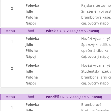
Polévka
Rajská s těstovin
2
Jídlo
Smažené rybí prs
Příloha
bramborová kaše, 
Nápoj
čaj, ovocný nápoj
Menu
Chod
Pátek 13. 3. 2009 (11:15 - 14:00)
Polévka
Hovězí vývar s rý
1
Jídlo
Špekový knedlík, 
Příloha
opečená cibulka
Nápoj
čaj, ovocný nápoj
Polévka
Hovězí vývar s rý
2
Jídlo
Studentský řízek,
Příloha
brambor s jarní c
Nápoj
čaj, ovocný nápoj
Menu
Chod
Pondělí 16. 3. 2009 (11:15 - 14:00)
Polévka
Bramborová
1
Jídlo
Krutí na česneku, 