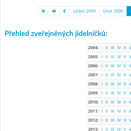
Leden 2009
Únor 2009
Přehled zveřejněných jídelníčků:
2004:
II
III
IV
V
V
2005:
I
II
III
IV
V
V
2006:
I
II
III
IV
V
V
2007:
I
II
III
IV
V
V
2008:
I
II
III
IV
V
V
2009:
I
II
III
IV
V
V
2010:
I
II
III
IV
V
V
2011:
I
II
III
IV
V
V
2012:
I
II
III
IV
V
V
2013:
I
II
III
IV
V
V