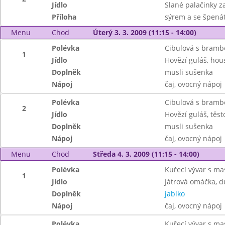
Jídlo
Slané palačinky z
Příloha
sýrem a se špen
Menu
Chod
Úterý 3. 3. 2009 (11:15 - 14:00)
Polévka
Cibulová s bram
1
Jídlo
Hovězí guláš, hou
Doplněk
musli sušenka
Nápoj
čaj, ovocný nápoj
Polévka
Cibulová s bram
2
Jídlo
Hovězí guláš, těst
Doplněk
musli sušenka
Nápoj
čaj, ovocný nápoj
Menu
Chod
Středa 4. 3. 2009 (11:15 - 14:00)
Polévka
Kuřecí vývar s m
1
Jídlo
Játrová omáčka, d
Doplněk
jablko
Nápoj
čaj, ovocný nápoj
Polévka
Kuřecí vývar s m