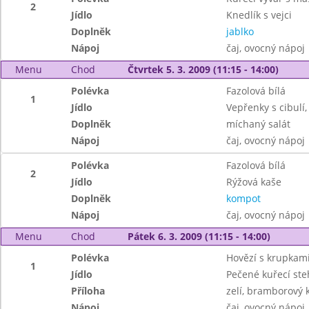
2
Jídlo
Knedlík s vejci
Doplněk
jablko
Nápoj
čaj, ovocný nápoj
Menu
Chod
Čtvrtek 5. 3. 2009 (11:15 - 14:00)
Polévka
Fazolová bílá
1
Jídlo
Vepřenky s cibulí
Doplněk
míchaný salát
Nápoj
čaj, ovocný nápoj
Polévka
Fazolová bílá
2
Jídlo
Rýžová kaše
Doplněk
kompot
Nápoj
čaj, ovocný nápoj
Menu
Chod
Pátek 6. 3. 2009 (11:15 - 14:00)
Polévka
Hovězí s krupkam
1
Jídlo
Pečené kuřecí st
Příloha
zelí, bramborový 
Nápoj
čaj, ovocný nápoj