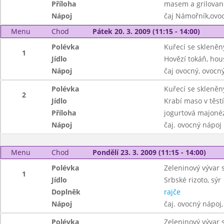
Příloha
masem a grilovan
Nápoj
čaj Námořník,ovo
Menu
Chod
Pátek 20. 3. 2009 (11:15 - 14:00)
Polévka
Kuřecí se skleně
1
Jídlo
Hovězí tokáň, hou
Nápoj
čaj ovocný, ovocn
Polévka
Kuřecí se skleně
2
Jídlo
Krabí maso v těst
Příloha
jogurtová majoné
Nápoj
čaj. ovocný nápoj
Menu
Chod
Pondělí 23. 3. 2009 (11:15 - 14:00)
Polévka
Zeleninový vývar 
1
Jídlo
Srbské rizoto, sýr
Doplněk
rajče
Nápoj
čaj. ovocný nápoj,
Polévka
Zeleninový vývar 