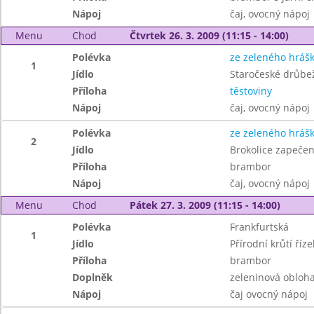
Nápoj
čaj, ovocný nápoj
Menu
Chod
Čtvrtek 26. 3. 2009 (11:15 - 14:00)
Polévka
ze zeleného hráš
1
Jídlo
Staročeské drůbež
Příloha
těstoviny
Nápoj
čaj, ovocný nápoj
Polévka
ze zeleného hráš
2
Jídlo
Brokolice zapeče
Příloha
brambor
Nápoj
čaj, ovocný nápoj
Menu
Chod
Pátek 27. 3. 2009 (11:15 - 14:00)
Polévka
Frankfurtská
1
Jídlo
Přírodní krůtí říze
Příloha
brambor
Doplněk
zeleninová obloh
Nápoj
čaj ovocný nápoj