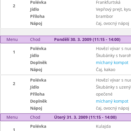
Polévka
Frankfurtská
2
Jídlo
Vepřový prejt, kys
Příloha
brambor
Nápoj
čaj, ovocný nápoj
Menu
Chod
Pondělí 30. 3. 2009 (11:15 - 14:00)
Polévka
Hovězí vývar s nu
1
Jídlo
Škubánky s tvar
Doplněk
míchaný kompot
Nápoj
Čaj, kakao
Polévka
Hovězí vývar s nu
2
Jídlo
Škubánky s uze
Příloha
opečené
Doplněk
míchaný kompot
Nápoj
čaj, ovocný nápoj
Menu
Chod
Úterý 31. 3. 2009 (11:15 - 14:00)
Polévka
Kulajda
1