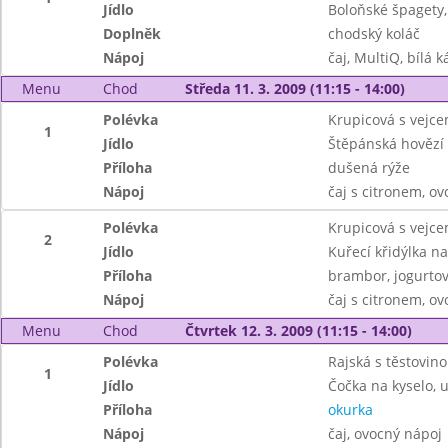
Jídlo
Boloňské špagety,
Doplněk
chodský koláč
Nápoj
čaj, MultiQ, bílá k
Menu
Chod
Středa 11. 3. 2009 (11:15 - 14:00)
Polévka
Krupicová s vejc
1
Jídlo
Štěpánská hovězí
Příloha
dušená rýže
Nápoj
čaj s citronem, o
Polévka
Krupicová s vejc
2
Jídlo
Kuřecí křidýlka n
Příloha
brambor, jogurtov
Nápoj
čaj s citronem, o
Menu
Chod
Čtvrtek 12. 3. 2009 (11:15 - 14:00)
Polévka
Rajská s těstovin
1
Jídlo
Čočka na kyselo, 
Příloha
okurka
Nápoj
čaj, ovocný nápoj