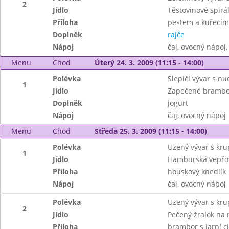
2
Jídlo
Těstovinové spirá
Příloha
pestem a kuřecí
Doplněk
rajče
Nápoj
čaj, ovocný nápoj,
Menu
Chod
Úterý 24. 3. 2009 (11:15 - 14:00)
Polévka
Slepičí vývar s n
1
Jídlo
Zapečené brambo
Doplněk
jogurt
Nápoj
čaj, ovocný nápoj
Menu
Chod
Středa 25. 3. 2009 (11:15 - 14:00)
Polévka
Uzený vývar s kru
1
Jídlo
Hamburská vepřo
Příloha
houskový knedlík
Nápoj
čaj, ovocný nápoj
Polévka
Uzený vývar s kru
2
Jídlo
Pečený žralok na 
Příloha
brambor s jarní c