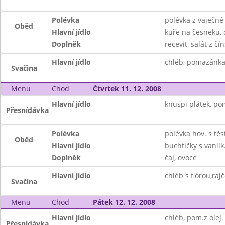
Polévka
polévka z vaječné 
Oběd
Hlavní jídlo
kuře na česneku,
Doplněk
recevit, salát z čí
Hlavní jídlo
chléb, pomazánka
Svačina
Menu
Chod
Čtvrtek 11. 12. 2008
Hlavní jídlo
knuspi plátek, po
Přesnídávka
Polévka
polévka hov. s tě
Oběd
Hlavní jídlo
buchtičky s vanil
Doplněk
čaj, ovoce
Hlavní jídlo
chléb s flórou,raj
Svačina
Menu
Chod
Pátek 12. 12. 2008
Hlavní jídlo
chléb, pom.z olej.
Přesnídávka