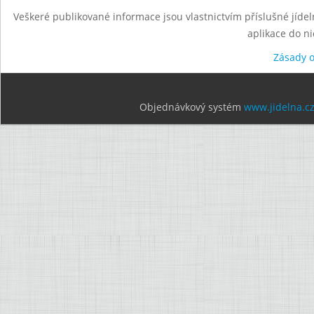
Veškeré publikované informace jsou vlastnictvím příslušné jídel
aplikace do n
Zásady 
Objednávkový systém
www.jidelna.c