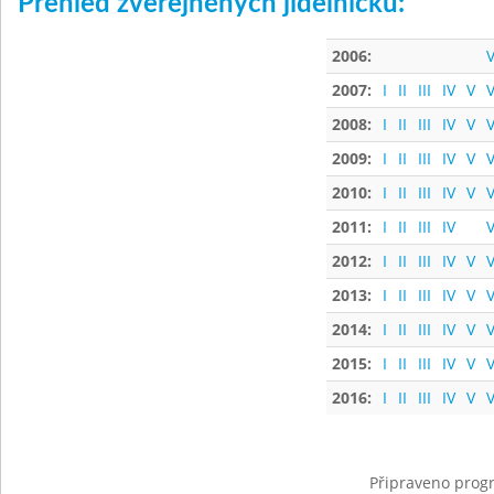
Přehled zveřejněných jídelníčků:
2006:
V
2007:
I
II
III
IV
V
V
2008:
I
II
III
IV
V
V
2009:
I
II
III
IV
V
V
2010:
I
II
III
IV
V
V
2011:
I
II
III
IV
V
2012:
I
II
III
IV
V
V
2013:
I
II
III
IV
V
V
2014:
I
II
III
IV
V
V
2015:
I
II
III
IV
V
V
2016:
I
II
III
IV
V
V
Připraveno progr