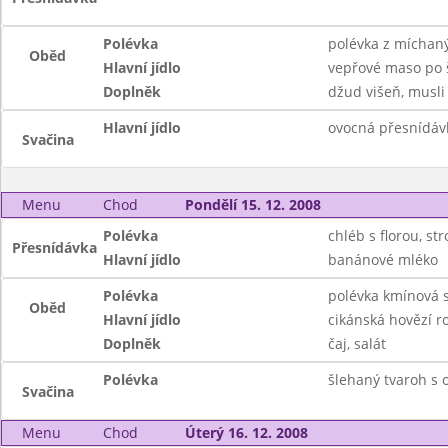
Polévka
polévka z míchaný
Oběd
Hlavní jídlo
vepřové maso po 
Doplněk
džud višeň, musli
Hlavní jídlo
ovocná přesnídávk
Svačina
Menu
Chod
Pondělí 15. 12. 2008
Polévka
chléb s florou, st
Přesnídávka
Hlavní jídlo
banánové mléko
Polévka
polévka kmínová s
Oběd
Hlavní jídlo
cikánská hovězí r
Doplněk
čaj, salát
Polévka
šlehaný tvaroh s 
Svačina
Menu
Chod
Úterý 16. 12. 2008