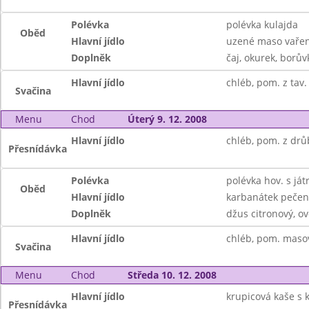
Polévka
polévka kulajda
Oběd
Hlavní jídlo
uzené maso vařen
Doplněk
čaj, okurek, borův
Hlavní jídlo
chléb, pom. z tav. 
Svačina
Menu
Chod
Úterý 9. 12. 2008
Hlavní jídlo
chléb, pom. z drůb
Přesnídávka
Polévka
polévka hov. s ját
Oběd
Hlavní jídlo
karbanátek pečen
Doplněk
džus citronový, o
Hlavní jídlo
chléb, pom. masov
Svačina
Menu
Chod
Středa 10. 12. 2008
Hlavní jídlo
krupicová kaše s 
Přesnídávka