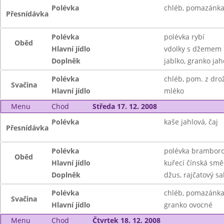
Polévka
chléb, pomazánka
Přesnídávka
Polévka
polévka rybí
Oběd
Hlavní jídlo
vdolky s džemem
Doplněk
jablko, granko ja
Polévka
chléb, pom. z drož
Svačina
Hlavní jídlo
mléko
Menu
Chod
Středa 17. 12. 2008
Polévka
kaše jahlová, čaj
Přesnídávka
Polévka
polévka bramboro
Oběd
Hlavní jídlo
kuřecí čínská smě
Doplněk
džus, rajčatový sa
Polévka
chléb, pomazánka
Svačina
Hlavní jídlo
granko ovocné
Menu
Chod
Čtvrtek 18. 12. 2008