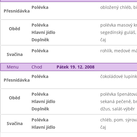
Polévka
obložený chléb, bí
Přesnídávka
Polévka
polévka masový 
Oběd
Hlavní jídlo
segedínský guláš,
Doplněk
čaj
Polévka
rohlík, medové má
Svačina
Menu
Chod
Pátek 19. 12. 2008
Polévka
čokoládové lupínk
Přesnídávka
Polévka
polévka špenátov
Oběd
Hlavní jídlo
sekaná pečeně, b
Doplněk
džus, salát-výběr
Polévka
chléb, pom. sýrov
Svačina
Hlavní jídlo
čaj