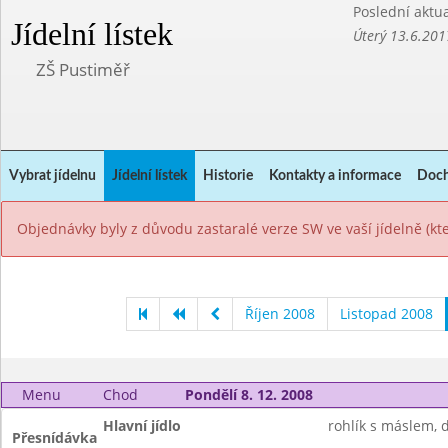
Poslední aktua
Jídelní lístek
Úterý 13.6.201
ZŠ Pustiměř
Vybrat jídelnu
Jídelní lístek
Historie
Kontakty a informace
Doch
Objednávky byly z důvodu zastaralé verze SW ve vaší jídelně (k
Říjen 2008
Listopad 2008
Menu
Chod
Pondělí 8. 12. 2008
Hlavní jídlo
rohlík s máslem, 
Přesnídávka