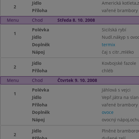
Jídlo
Americká kotleta,
2
Příloha
vařené brambory
Menu
Chod
Středa 8. 10. 2008
Polévka
Sicilská rybí
1
Jídlo
Nudl.nákyp s ovo
Doplněk
termix
Nápoj
čaj s citr.,mléko
Jídlo
Kovbojské fazole
2
Příloha
chléb
Menu
Chod
Čtvrtek 9. 10. 2008
Polévka
Jáhlová s vejci
1
Jídlo
Vepř.játra na slan
Příloha
vařené brambory
Doplněk
ovoce
Nápoj
ovocný nápoj,och
Jídlo
Plněné bramborov
2
Příloha
dušené zelí