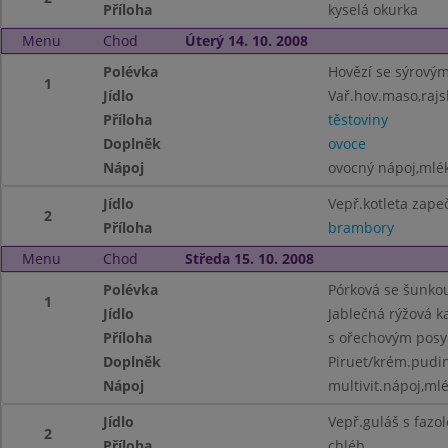
Příloha
kyselá okurka
Menu
Chod
Úterý 14. 10. 2008
Polévka
Hovězí se sýrový
1
Jídlo
Vař.hov.maso,raj
Příloha
těstoviny
Doplněk
ovoce
Nápoj
ovocný nápoj,mlé
Jídlo
Vepř.kotleta zapeč
2
Příloha
brambory
Menu
Chod
Středa 15. 10. 2008
Polévka
Pórková se šunko
1
Jídlo
Jablečná rýžová k
Příloha
s ořechovým pos
Doplněk
Piruet/krém.pudin
Nápoj
multivit.nápoj,ml
Jídlo
Vepř.guláš s fazo
2
Příloha
chléb