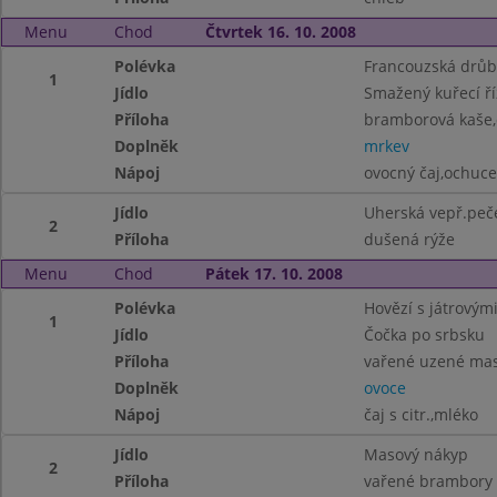
Menu
Chod
Čtvrtek 16. 10. 2008
Polévka
Francouzská drůb
1
Jídlo
Smažený kuřecí ří
Příloha
bramborová kaše,
Doplněk
mrkev
Nápoj
ovocný čaj,ochuc
Jídlo
Uherská vepř.peč
2
Příloha
dušená rýže
Menu
Chod
Pátek 17. 10. 2008
Polévka
Hovězí s játrovými
1
Jídlo
Čočka po srbsku
Příloha
vařené uzené ma
Doplněk
ovoce
Nápoj
čaj s citr.,mléko
Jídlo
Masový nákyp
2
Příloha
vařené brambory