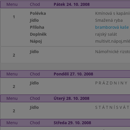
Menu
Chod
Pátek 24. 10. 2008
Polévka
Kmínová s kapán
1
Jídlo
Smažená ryba
Příloha
bramborová kaše
Doplněk
rajský salát
Nápoj
multivit.nápoj,ml
Jídlo
Námořnické rizot
2
Menu
Chod
Pondělí 27. 10. 2008
Jídlo
P R Á Z D N I N Y
2
Menu
Chod
Úterý 28. 10. 2008
Jídlo
S T Á T N Í S V Á T
2
Menu
Chod
Středa 29. 10. 2008