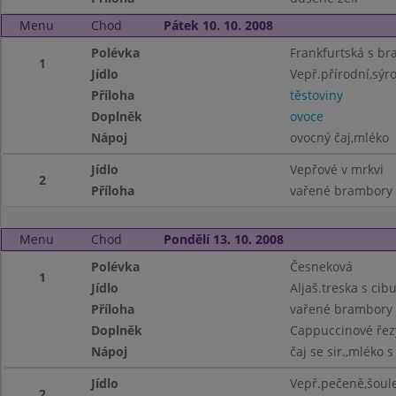
Menu
Chod
Pátek 10. 10. 2008
Polévka
Frankfurtská s b
1
Jídlo
Vepř.přírodní,sýr
Příloha
těstoviny
Doplněk
ovoce
Nápoj
ovocný čaj,mléko
Jídlo
Vepřové v mrkvi
2
Příloha
vařené brambory
Menu
Chod
Pondělí 13. 10. 2008
Polévka
Česneková
1
Jídlo
Aljaš.treska s cibu
Příloha
vařené brambory
Doplněk
Cappuccinové řez
Nápoj
čaj se sir.,mléko s
Jídlo
Vepř.pečeně,šoul
2