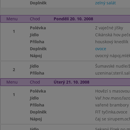
Doplněk
zelný salát
Menu
Chod
Pondělí 20. 10. 2008
Polévka
Z vaječné jíšky
1
Jídlo
Cikánská hov.peč
Příloha
houskový knedlík
Doplněk
ovoce
Nápoj
ovocný nápoj,mlé
Jídlo
Šumavské nudle/
2
Příloha
uzenina/,steril.sal
Menu
Chod
Úterý 21. 10. 2008
Polévka
Hovězí s masovou 
1
Jídlo
Vař.hov.maso,fazo
Příloha
vařené brambory
Doplněk
FIT tyčinka,ovoce
Nápoj
čaj se sirupem,o
Jídlo
Sekaný řízek po 