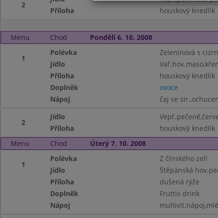
2
Příloha
houskový knedlík
Menu
Chod
Pondělí 6. 10. 2008
Polévka
Zeleninová s cizr
1
Jídlo
Vař.hov.maso,kře
Příloha
houskový knedlík
Doplněk
ovoce
Nápoj
čaj se sir.,ochuc
Jídlo
Vepř.pečeně,červe
2
Příloha
houskový knedlík
Menu
Chod
Úterý 7. 10. 2008
Polévka
Z čínského zelí
1
Jídlo
Štěpánská hov.pe
Příloha
dušená rýže
Doplněk
Fruttis drink
Nápoj
multivit.nápoj,ml