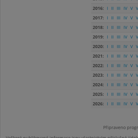
2016:
I
II
III
IV
V
V
2017:
I
II
III
IV
V
V
2018:
I
II
III
IV
V
V
2019:
I
II
III
IV
V
V
2020:
I
II
III
IV
V
V
2021:
I
II
III
IV
V
V
2022:
I
II
III
IV
V
V
2023:
I
II
III
IV
V
V
2024:
I
II
III
IV
V
V
2025:
I
II
III
IV
V
V
2026:
I
II
III
IV
V
V
Připraveno progr
Veškeré publikované informace jsou vlastnictvím příslušné jídel