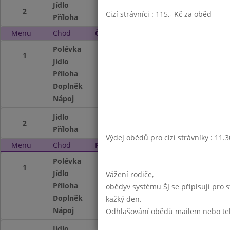
Jídlo
Námořnické rizot
2
Cizí strávníci : 115,- Kč za oběd
Příloha
červená řepa
Menu
Chod
Čtvrtek 2. 10. 2008
Polévka
Květáková
1
Jídlo
Kuřecí čína
Příloha
dušená rýže
Doplněk
malibu řezy
Nápoj
ovocný nápoj,och
Jídlo
Špekové knedlíky
2
Příloha
dušené zelí
Výdej obědů pro cizí strávníky : 11.
Menu
Chod
Pátek 3. 10. 2008
Polévka
Fazolová
1
Jídlo
Sekaný řízek s ce
Vážení rodiče,
Příloha
bramborová kaše
obědyv systému ŠJ se připisují pro 
Doplněk
Activia jogurt
kažký den.
Nápoj
ovocný čaj,mléko
Odhlašování obědů mailem nebo telef
Jídlo
Vepř.polomská pl