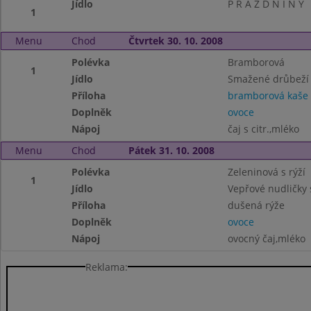
Jídlo
P R Á Z D N I N Y
1
Menu
Chod
Čtvrtek 30. 10. 2008
Polévka
Bramborová
1
Jídlo
Smažené drůbeží
Příloha
bramborová kaše
Doplněk
ovoce
Nápoj
čaj s citr.,mléko
Menu
Chod
Pátek 31. 10. 2008
Polévka
Zeleninová s rýží
1
Jídlo
Vepřové nudličky
Příloha
dušená rýže
Doplněk
ovoce
Nápoj
ovocný čaj,mléko
Reklama: