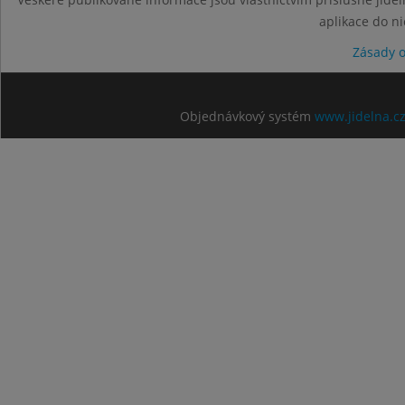
aplikace do n
Zásady 
Objednávkový systém
www.jidelna.c