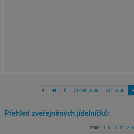
Červen 2008
Září 2008
Ř
Přehled zveřejněných jídelníčků:
2000:
I
II
III
IV
V
V