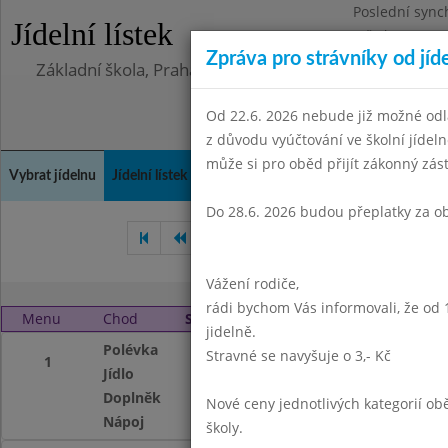
Poslední sync
Jídelní lístek
Středa 5.8.202
Zpráva pro strávníky od jíd
Základní škola, Praha 4, Na Líše 16
Od 22.6. 2026 nebude již možné odl
z důvodu vyúčtování ve školní jíde
může si pro oběd přijít zákonný zá
Vybrat jídelnu
Jídelní lístek
Historie
Kontakty a informace
Doch
Do 28.6. 2026 budou přeplatky za o
Červen 2008
Září 2008
Ř
Vážení rodiče,
rádi bychom Vás informovali, že od 
Menu
Chod
Středa 1. 10. 2008
jidelně.
Polévka
Hovězí s masem a 
Stravné se navyšuje o 3,- Kč
1
Jídlo
Dukátové buchtič
Doplněk
ovoce
Nové ceny jednotlivých kategorií 
Nápoj
voda se sir.,mléko
školy.