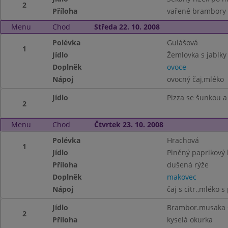
2
Příloha
vařené brambory
Menu
Chod
Středa 22. 10. 2008
Polévka
Gulášová
1
Jídlo
Žemlovka s jablky
Doplněk
ovoce
Nápoj
ovocný čaj,mléko
Jídlo
Pizza se šunkou 
2
Menu
Chod
Čtvrtek 23. 10. 2008
Polévka
Hrachová
1
Jídlo
Plněný paprikový 
Příloha
dušená rýže
Doplněk
makovec
Nápoj
čaj s citr.,mléko s
Jídlo
Brambor.musaka 
2
Příloha
kyselá okurka