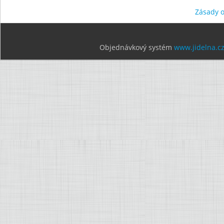
Zásady 
Objednávkový systém
www.jidelna.c