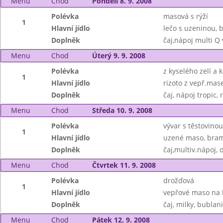
Menu
Chod
Pondělí 8. 9. 2008
Polévka
masová s rýží
1
Hlavní jídlo
lečo s uzeninou,
Doplněk
čaj,nápoj multi Q
Menu
Chod
Úterý 9. 9. 2008
Polévka
z kyselého zelí a 
1
Hlavní jídlo
rizoto z vepř.mas
Doplněk
čaj, nápoj tropic, 
Menu
Chod
Středa 10. 9. 2008
Polévka
vývar s těstovinou
1
Hlavní jídlo
uzené maso, bramb
Doplněk
čaj,multiv.nápoj, 
Menu
Chod
Čtvrtek 11. 9. 2008
Polévka
drožďová
1
Hlavní jídlo
vepřové maso na k
Doplněk
čaj, milky, bublan
Menu
Chod
Pátek 12. 9. 2008