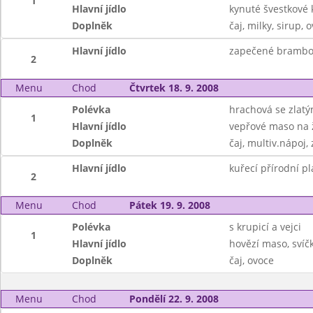
1
Hlavní jídlo
kynuté švestkové 
Doplněk
čaj, milky, sirup, 
Hlavní jídlo
zapečené brambo
2
Menu
Chod
Čtvrtek 18. 9. 2008
Polévka
hrachová se zlat
1
Hlavní jídlo
vepřové maso na 
Doplněk
čaj, multiv.nápoj,
Hlavní jídlo
kuřecí přírodní p
2
Menu
Chod
Pátek 19. 9. 2008
Polévka
s krupicí a vejci
1
Hlavní jídlo
hovězí maso, svíč
Doplněk
čaj, ovoce
Menu
Chod
Pondělí 22. 9. 2008