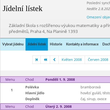
Poslední sync
Jídelní lístek
Neděle 2.8.20
Omezení obje
Základní škola s rozšířenou výukou matematiky a př
předmětů, Praha 4, Na Planině 1393
Vybrat jídelnu
Jídelní lístek
Historie
Kontakty a informace
Doch
Květen 2008
Červen 2008
Menu
Chod
Pondělí 1. 9. 2008
Polévka
bramborová
1
Hlavní jídlo
hovězí guláš, těst
Doplněk
čaj, sirup, ovoce
Menu
Chod
Úterý 2. 9. 2008