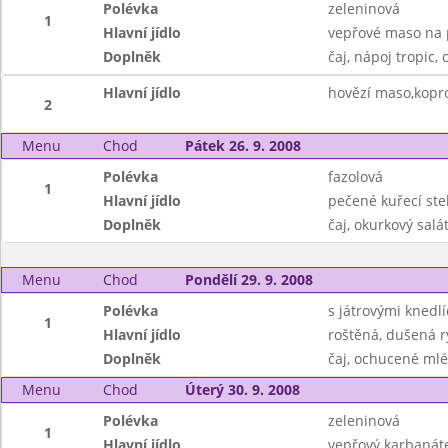
Polévka
zeleninová
1
Hlavní jídlo
vepřové maso na p
Doplněk
čaj, nápoj tropic, 
Hlavní jídlo
hovězí maso,kopr
2
Menu
Chod
Pátek 26. 9. 2008
Polévka
fazolová
1
Hlavní jídlo
pečené kuřecí st
Doplněk
čaj, okurkový salá
Menu
Chod
Pondělí 29. 9. 2008
Polévka
s játrovými knedlí
1
Hlavní jídlo
roštěná, dušená r
Doplněk
čaj, ochucené mlé
Menu
Chod
Úterý 30. 9. 2008
Polévka
zeleninová
1
Hlavní jídlo
vepřový karbanát