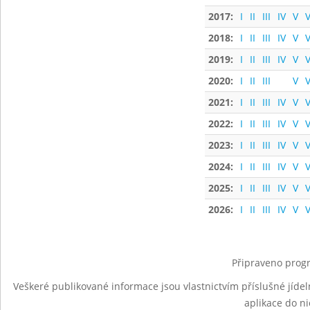
2017:
I
II
III
IV
V
V
2018:
I
II
III
IV
V
V
2019:
I
II
III
IV
V
V
2020:
I
II
III
V
V
2021:
I
II
III
IV
V
V
2022:
I
II
III
IV
V
V
2023:
I
II
III
IV
V
V
2024:
I
II
III
IV
V
V
2025:
I
II
III
IV
V
V
2026:
I
II
III
IV
V
V
Připraveno progr
Veškeré publikované informace jsou vlastnictvím příslušné jídel
aplikace do n