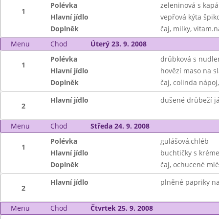
Polévka
zeleninová s kap
1
Hlavní jídlo
vepřová kýta špik
Doplněk
čaj, milky, vitam.
Menu
Chod
Úterý 23. 9. 2008
Polévka
drůbková s nudle
1
Hlavní jídlo
hovězí maso na sl
Doplněk
čaj, colinda nápoj
Hlavní jídlo
dušené drůbeží j
2
Menu
Chod
Středa 24. 9. 2008
Polévka
gulášová,chléb
1
Hlavní jídlo
buchtičky s krém
Doplněk
čaj, ochucené mlé
Hlavní jídlo
plněné papriky n
2
Menu
Chod
Čtvrtek 25. 9. 2008