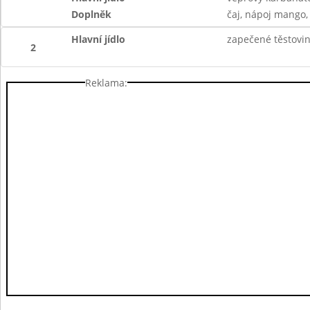
Doplněk
čaj, nápoj mango
Hlavní jídlo
zapečené těstovi
2
Reklama: