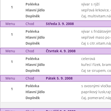
Polévka
vývar s rýží
1
Hlavní jídlo
vepřová krkovice
Doplněk
čaj, multivitam.ná
Menu
Chod
Středa 3. 9. 2008
Polévka
vývar s fridátový
1
Hlavní jídlo
vepřové maso po 
Doplněk
čaj s citr.vitam.n
Menu
Chod
Čtvrtek 4. 9. 2008
Polévka
celerová
1
Hlavní jídlo
kuřecí řízek, bram
Doplněk
čaj se sirupem, c
Menu
Chod
Pátek 5. 9. 2008
Polévka
s ovosnými vločk
1
Hlavní jídlo
paprikový lusk,ra
Doplněk
čaj, pomeranč.náp