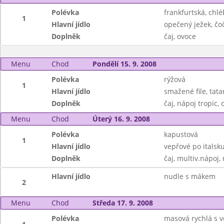
Polévka
frankfurtská, chlé
1
Hlavní jídlo
opečený ježek, čo
Doplněk
čaj, ovoce
Menu
Chod
Pondělí 15. 9. 2008
Polévka
rýžová
1
Hlavní jídlo
smažené file, tat
Doplněk
čaj, nápoj tropic, 
Menu
Chod
Úterý 16. 9. 2008
Polévka
kapustová
1
Hlavní jídlo
vepřové po italsk
Doplněk
čaj, multiv.nápoj
Hlavní jídlo
nudle s mákem
2
Menu
Chod
Středa 17. 9. 2008
Polévka
masová rychlá s 