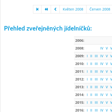
Květen 2008
Červen 2008
Přehled zveřejněných jídelníčků:
2006:
2008:
IV
V
V
2009:
I
II
III
IV
V
V
2010:
I
II
III
IV
V
V
2011:
I
II
III
IV
V
V
2012:
I
II
III
IV
V
V
2013:
I
II
III
IV
V
V
2014:
I
II
III
IV
V
V
2015:
I
II
III
IV
V
V
2016:
I
II
III
IV
V
V