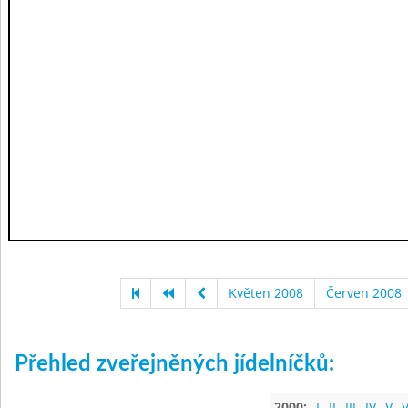
Květen 2008
Červen 2008
Přehled zveřejněných jídelníčků:
2000:
I
II
III
IV
V
V