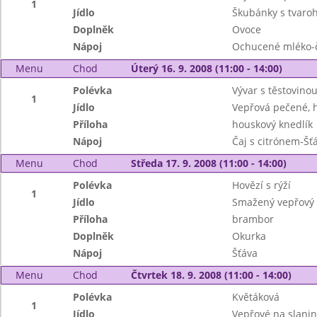
1
Jídlo
Škubánky s tvar
Doplněk
Ovoce
Nápoj
Ochucené mléko-
Menu
Chod
Úterý 16. 9. 2008 (11:00 - 14:00)
Polévka
Vývar s těstovino
1
Jídlo
Vepřová pečené, h
Příloha
houskový knedlík
Nápoj
Čaj s citrónem-Šť
Menu
Chod
Středa 17. 9. 2008 (11:00 - 14:00)
Polévka
Hovězí s rýží
1
Jídlo
Smažený vepřový ř
Příloha
brambor
Doplněk
Okurka
Nápoj
Šťáva
Menu
Chod
Čtvrtek 18. 9. 2008 (11:00 - 14:00)
Polévka
Květáková
1
Jídlo
Vepřové na slanin