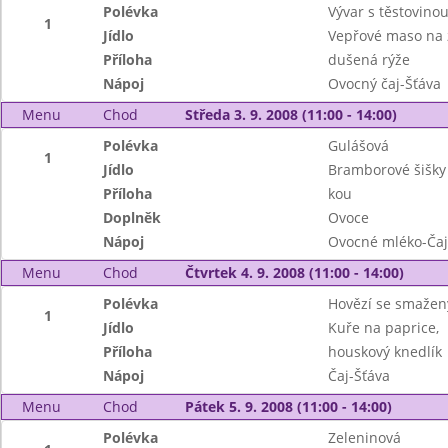
Polévka
Vývar s těstovino
1
Jídlo
Vepřové maso na 
Příloha
dušená rýže
Nápoj
Ovocný čaj-Šťáva
Menu
Chod
Středa 3. 9. 2008 (11:00 - 14:00)
Polévka
Gulášová
1
Jídlo
Bramborové šišky
Příloha
kou
Doplněk
Ovoce
Nápoj
Ovocné mléko-Čaj
Menu
Chod
Čtvrtek 4. 9. 2008 (11:00 - 14:00)
Polévka
Hovězí se smažen
1
Jídlo
Kuře na paprice,
Příloha
houskový knedlík
Nápoj
Čaj-Šťáva
Menu
Chod
Pátek 5. 9. 2008 (11:00 - 14:00)
Polévka
Zeleninová