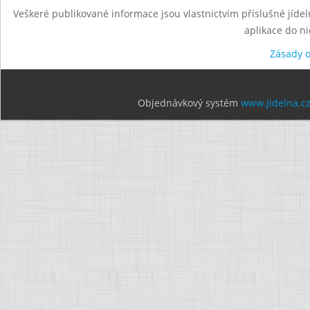
Veškeré publikované informace jsou vlastnictvím příslušné jídel
aplikace do n
Zásady 
Objednávkový systém
www.jidelna.c