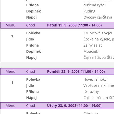
Příloha
dušená rýže
Doplněk
Puding
Nápoj
Ovocný čaj-Šťáva
Menu
Chod
Pátek 19. 9. 2008 (11:00 - 14:00)
Polévka
Krupicová s vejci
1
Jídlo
Čočka na kyselo, 
Příloha
Zelný salát
Doplněk
Moučník
Nápoj
Čaj se šťávou-Šťá
Menu
Chod
Pondělí 22. 9. 2008 (11:00 - 14:00)
Polévka
Hovězí s noky
1
Jídlo
Vepřové na kmíně
Příloha
těstoviny
Nápoj
Čaj s citrónem-Šť
Menu
Chod
Úterý 23. 9. 2008 (11:00 - 14:00)
Polévka
Cibulová