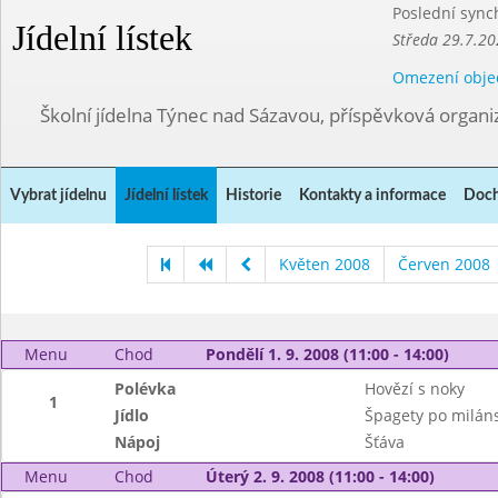
Poslední sync
Jídelní lístek
Středa 29.7.20
Omezení obje
Školní jídelna Týnec nad Sázavou, příspěvková organi
Vybrat jídelnu
Jídelní lístek
Historie
Kontakty a informace
Doch
Květen 2008
Červen 2008
Menu
Chod
Pondělí 1. 9. 2008 (11:00 - 14:00)
Polévka
Hovězí s noky
1
Jídlo
Špagety po milán
Nápoj
Šťáva
Menu
Chod
Úterý 2. 9. 2008 (11:00 - 14:00)