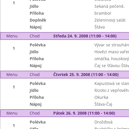
1
Jídlo
Sekaná pečeně,
Příloha
brambor
Doplněk
Zeleninový salát
Nápoj
Šťáva
Menu
Chod
Středa 24. 9. 2008 (11:00 - 14:00)
Polévka
Vývar se strouhá
1
Jídlo
Hovězí maso vařen
Příloha
omáčka, houskový
Nápoj
Čaj se šťávou-Šťá
Menu
Chod
Čtvrtek 25. 9. 2008 (11:00 - 14:00)
Polévka
Kapustová se sla
1
Jídlo
Rizoto z vepřové
Příloha
Okurka
Nápoj
Šťáva-Čaj
Menu
Chod
Pátek 26. 9. 2008 (11:00 - 14:00)
Polévka
Drožďová
1
Jídlo
Buchtičky s krém