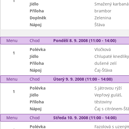
1
Jídlo
Smažený karbanát
Příloha
brambor
Doplněk
Zelenina
Nápoj
Šťáva
Menu
Chod
Pondělí 8. 9. 2008 (11:00 - 14:00)
Polévka
Vločková
1
Jídlo
Chlupaté knedlíky
Příloha
dušené zelí
Nápoj
Čaj-Šťáva
Menu
Chod
Úterý 9. 9. 2008 (11:00 - 14:00)
Polévka
S játrovou rýží
1
Jídlo
Vepřový guláš,
Příloha
těstoviny
Nápoj
Čaj s citrónem-Šť
Menu
Chod
Středa 10. 9. 2008 (11:00 - 14:00)
Polévka
Fazolová s uzen