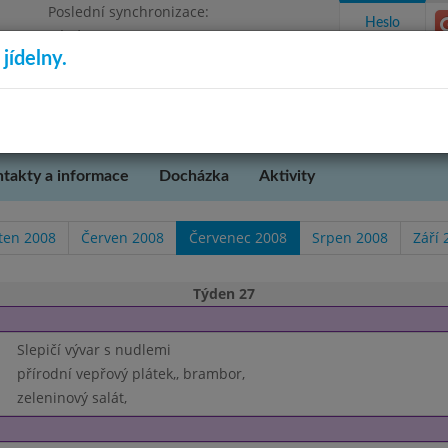
Poslední synchronizace:
Heslo
Pátek 17.7.2026 10:53
jídelny.
Omezení objednávek
takty a informace
Docházka
Aktivity
ten 2008
Červen 2008
Červenec 2008
Srpen 2008
Září 
Týden 27
Slepičí vývar s nudlemi
přírodní vepřový plátek,, brambor,
zeleninový salát,