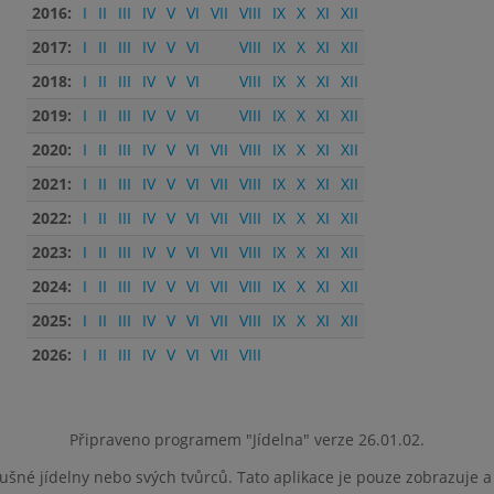
2016:
I
II
III
IV
V
VI
VII
VIII
IX
X
XI
XII
2017:
I
II
III
IV
V
VI
VIII
IX
X
XI
XII
2018:
I
II
III
IV
V
VI
VIII
IX
X
XI
XII
2019:
I
II
III
IV
V
VI
VIII
IX
X
XI
XII
2020:
I
II
III
IV
V
VI
VII
VIII
IX
X
XI
XII
2021:
I
II
III
IV
V
VI
VII
VIII
IX
X
XI
XII
2022:
I
II
III
IV
V
VI
VII
VIII
IX
X
XI
XII
2023:
I
II
III
IV
V
VI
VII
VIII
IX
X
XI
XII
2024:
I
II
III
IV
V
VI
VII
VIII
IX
X
XI
XII
2025:
I
II
III
IV
V
VI
VII
VIII
IX
X
XI
XII
2026:
I
II
III
IV
V
VI
VII
VIII
Připraveno programem "Jídelna" verze 26.01.02.
lušné jídelny nebo svých tvůrců. Tato aplikace je pouze zobrazuje 