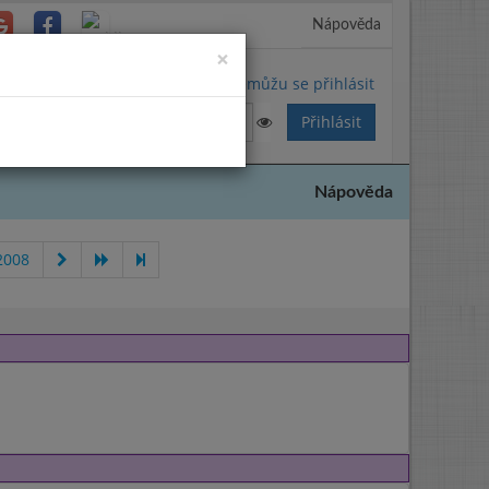
Nápověda
Close
×
Nemůžu se přihlásit
Nápověda
2008