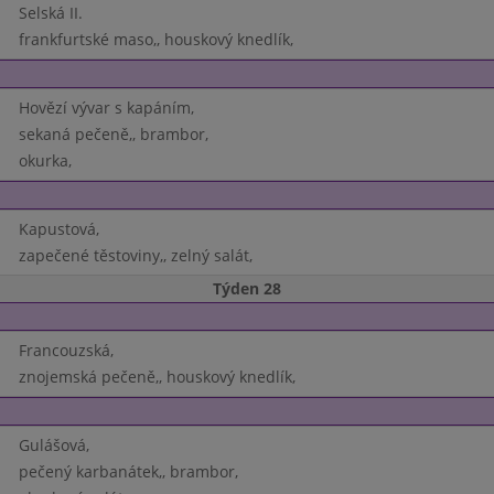
Selská II.
frankfurtské maso,, houskový knedlík,
Hovězí vývar s kapáním,
sekaná pečeně,, brambor,
okurka,
Kapustová,
zapečené těstoviny,, zelný salát,
Týden 28
Francouzská,
znojemská pečeně,, houskový knedlík,
Gulášová,
pečený karbanátek,, brambor,