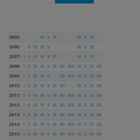
2005:
IV
V
VI
IX
X
XI
2006:
II
III
IV
V
IX
X
XI
2007:
I
II
III
IV
V
VI
IX
X
XI
2008:
I
II
III
IV
V
VI
VII
VIII
IX
X
XI
XII
2009:
I
II
III
IV
V
VII
VIII
IX
X
XI
XII
2010:
I
II
III
IV
V
VI
VII
IX
X
XI
XII
2011:
I
II
III
IV
V
VI
VII
VIII
IX
X
XI
XII
2012:
I
II
III
IV
V
VI
VII
VIII
IX
X
XI
XII
2013:
I
II
III
IV
V
VI
VII
VIII
IX
X
XI
XII
2014:
I
II
III
IV
V
VI
VII
VIII
IX
X
XI
XII
2015:
I
II
III
IV
V
VI
VII
VIII
IX
X
XI
XII