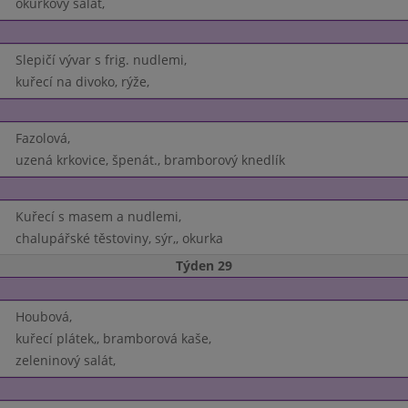
okurkový salát,
Slepičí vývar s frig. nudlemi,
kuřecí na divoko, rýže,
Fazolová,
uzená krkovice, špenát., bramborový knedlík
Kuřecí s masem a nudlemi,
chalupářské těstoviny, sýr,, okurka
Týden 29
Houbová,
kuřecí plátek,, bramborová kaše,
zeleninový salát,