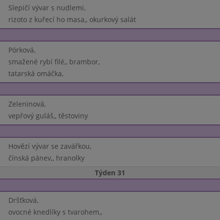
Slepičí vývar s nudlemi,
rizoto z kuřecí ho masa,, okurkový salát
Pórková,
smažené rybí filé,, brambor,
tatarská omáčka,
Zeleninová,
vepřový guláš,, těstoviny
Hovězí vývar se zavářkou,
čínská pánev,, hranolky
Týden 31
Dršťková,
ovocné knedlíky s tvarohem,,