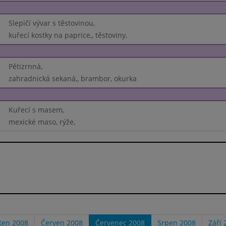
Slepičí vývar s těstovinou,
kuřecí kostky na paprice,, těstoviny,
Pětizrnná,
zahradnická sekaná,, brambor, okurka
Kuřecí s masem,
mexické maso, rýže,
ten 2008
Červen 2008
Červenec 2008
Srpen 2008
Září 