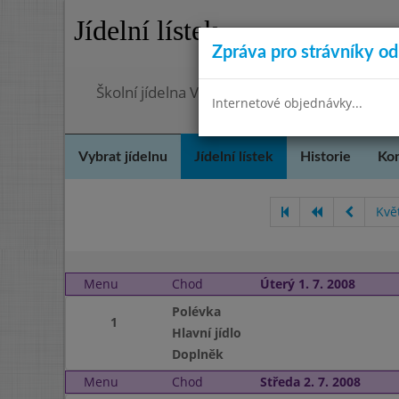
Jídelní lístek
Zpráva pro strávníky od 
Školní jídelna Velvary, okres Kladno
Internetové objednávky...
Vybrat jídelnu
Jídelní lístek
Historie
Kon
Kvě
Menu
Chod
Úterý 1. 7. 2008
Polévka
1
Hlavní jídlo
Doplněk
Menu
Chod
Středa 2. 7. 2008