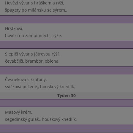
Hovězí vývar s hráškem a rýží,
špagety po milánsku se sýrem,,
Hrstková,
hovězí na žampiónech,, rýže,
Slepičí vývar s játrovou rýží,
čevabčiči, brambor, obloha,
Česneková s krutony,
svíčková pečeně,, houskový knedlík,
Týden 30
Masový krém,
segedínský guláš,, houskový knedlík,