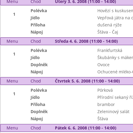
Menu
Chod
Úterý 3. 6. 2008 (11:00 - 14:00)
Polévka
Hovězí s kuskuse
1
Jídlo
Vepřová játra na c
Příloha
dušená rýže
Nápoj
Šťáva - Čaj
Menu
Chod
Středa 4. 6. 2008 (11:00 - 14:00)
Polévka
Frankfurtská
1
Jídlo
Škubánky s máke
Doplněk
Ovoce
Nápoj
Ochucené mléko-
Menu
Chod
Čtvrtek 5. 6. 2008 (11:00 - 14:00)
Polévka
Pórková
1
Jídlo
Přírodní sekaný ří
Příloha
brambor
Doplněk
Zeleninový salát
Nápoj
Šťáva
Menu
Chod
Pátek 6. 6. 2008 (11:00 - 14:00)