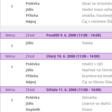
Polévka
Vývar se strouhá
1
Jídlo
Hovězí maso vaře
Příloha
omáčka, houskový
Nápoj
Čaj s citrónem-Šť
Menu
Chod
Pondělí 9. 6. 2008 (11:00 - 14:00)
Jídlo
Stávka
1
Menu
Chod
Úterý 10. 6. 2008 (11:00 - 14:00)
Polévka
Hovězí s rýží
1
Jídlo
Vepřové na česne
Příloha
bramborový knedl
Nápoj
Čaj se šťávou-Šťá
Menu
Chod
Středa 11. 6. 2008 (11:00 - 14:00)
Polévka
Zelnačka
1
Jídlo
Lívance se skořicí
Doplněk
Ovoce