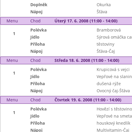
Doplněk
Okurka
Nápoj
Šťáva
Menu
Chod
Úterý 17. 6. 2008 (11:00 - 14:00)
Polévka
Bramborová
1
Jídlo
Sýrová omáčka ca
Příloha
těstoviny
Nápoj
Šťáva-Čaj
Menu
Chod
Středa 18. 6. 2008 (11:00 - 14:00)
Polévka
Krupicová s vejci
1
Jídlo
Vepřové na slanin
Příloha
dušená rýže
Nápoj
Ovocný čaj-Šťáva
Menu
Chod
Čtvrtek 19. 6. 2008 (11:00 - 14:00)
Polévka
Hovězí s těstovin
1
Jídlo
Vepřové na smeta
Příloha
houskový knedlík
Nápoj
Multivitamin-Čaj