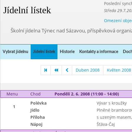
Poslední sync
Jídelní lístek
Středa 29.7.20
Omezení obje
Školní jídelna Týnec nad Sázavou, příspěvková organi
Vybrat jídelnu
Jídelní lístek
Historie
Kontakty a informace
Doch
Duben 2008
Květen 2008
Menu
Chod
Pondělí 2. 6. 2008 (11:00 - 14:00)
Polévka
Vývar s kroužky
1
Jídlo
Plněné bramborov
Příloha
s uzeným masem, 
Nápoj
Šťáva-Čaj