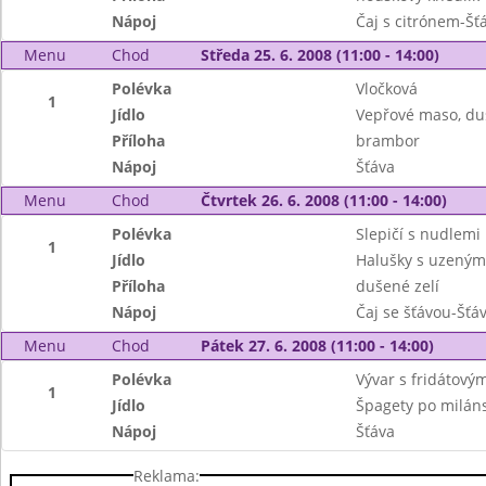
Nápoj
Čaj s citrónem-Šť
Menu
Chod
Středa 25. 6. 2008 (11:00 - 14:00)
Polévka
Vločková
1
Jídlo
Vepřové maso, du
Příloha
brambor
Nápoj
Šťáva
Menu
Chod
Čtvrtek 26. 6. 2008 (11:00 - 14:00)
Polévka
Slepičí s nudlemi
1
Jídlo
Halušky s uzený
Příloha
dušené zelí
Nápoj
Čaj se šťávou-Šťá
Menu
Chod
Pátek 27. 6. 2008 (11:00 - 14:00)
Polévka
Vývar s fridátový
1
Jídlo
Špagety po milán
Nápoj
Šťáva
Reklama: