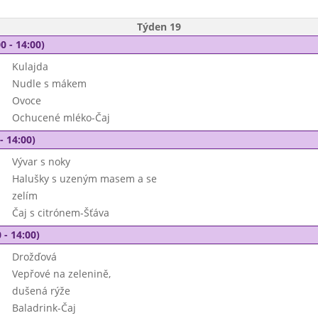
Týden 19
0 - 14:00)
Kulajda
Nudle s mákem
Ovoce
Ochucené mléko-Čaj
- 14:00)
Vývar s noky
Halušky s uzeným masem a se
zelím
Čaj s citrónem-Šťáva
 - 14:00)
Drožďová
Vepřové na zelenině,
dušená rýže
Baladrink-Čaj