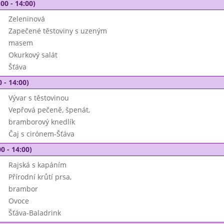
00 - 14:00)
Zeleninová
Zapečené těstoviny s uzeným
masem
Okurkový salát
Šťáva
 - 14:00)
Vývar s těstovinou
Vepřová pečeně, špenát,
bramborový knedlík
Čaj s cirónem-Šťáva
0 - 14:00)
Rajská s kapáním
Přírodní krůtí prsa,
brambor
Ovoce
Šťáva-Baladrink