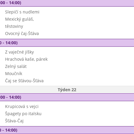
00 - 14:00)
Slepičí s nudlemi
Mexický guláš,
těstoviny
Ovocný čaj-Šťáva
0 - 14:00)
Z vaječné jíšky
Hrachová kaše, párek
Zelný salát
Moučník
Čaj se šťávou-Šťáva
Týden 22
00 - 14:00)
Krupicová s vejci
Špagety po italsku
Šťáva-Čaj
 - 14:00)