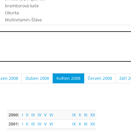
bramborová kaše
Okurka
Multivitamín-Šťáva
ezen 2008
Duben 2008
Květen 2008
Červen 2008
Září 
2000:
I
II
III
IV
V
VI
IX
X
XI
XII
2001:
I
II
III
IV
V
VI
IX
X
XI
XII