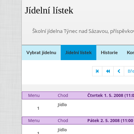
Jídelní lístek
Školní jídelna Týnec nad Sázavou, příspěvk
Vybrat jídelnu
Jídelní lístek
Historie
Kon
Bř
Menu
Chod
Čtvrtek 1. 5. 2008 (11:0
Jídlo
1
Menu
Chod
Pátek 2. 5. 2008 (11:00 
Jídlo
1