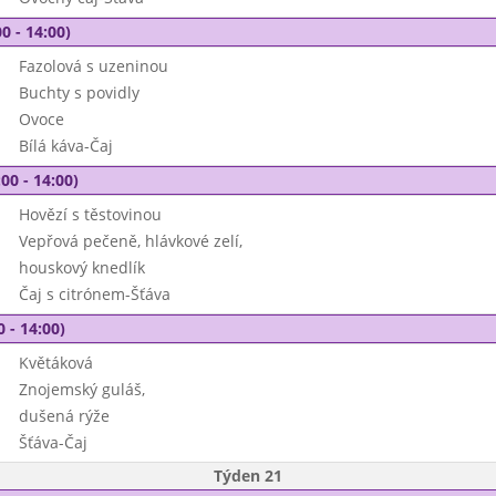
0 - 14:00)
Fazolová s uzeninou
Buchty s povidly
Ovoce
Bílá káva-Čaj
00 - 14:00)
Hovězí s těstovinou
Vepřová pečeně, hlávkové zelí,
houskový knedlík
Čaj s citrónem-Šťáva
0 - 14:00)
Květáková
Znojemský guláš,
dušená rýže
Šťáva-Čaj
Týden 21