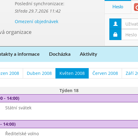
Poslední synchronizace:
Heslo
Středa 29.7.2026 11:42
Omezení objednávek
ová organizace
takty a informace
Docházka
Aktivity
ezen 2008
Duben 2008
Květen 2008
Červen 2008
Září 
Týden 18
0 - 14:00)
Státní svátek
- 14:00)
Ředitelské volno