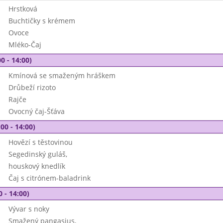
Hrstková
Buchtičky s krémem
Ovoce
Mléko-Čaj
0 - 14:00)
Kmínová se smaženým hráškem
Drůbeží rizoto
Rajče
Ovocný čaj-Šťáva
00 - 14:00)
Hovězí s těstovinou
Segedinský guláš,
houskový knedlík
Čaj s citrónem-baladrink
0 - 14:00)
Vývar s noky
Smažený pangasius,