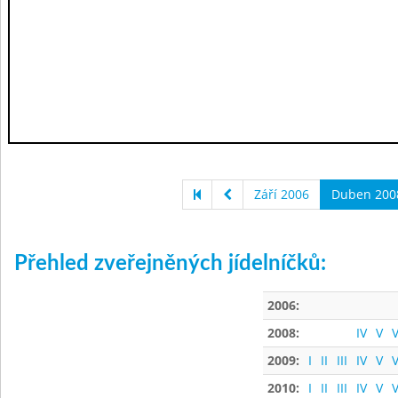
Září 2006
Duben 200
Přehled zveřejněných jídelníčků:
2006:
2008:
IV
V
V
2009:
I
II
III
IV
V
V
2010:
I
II
III
IV
V
V