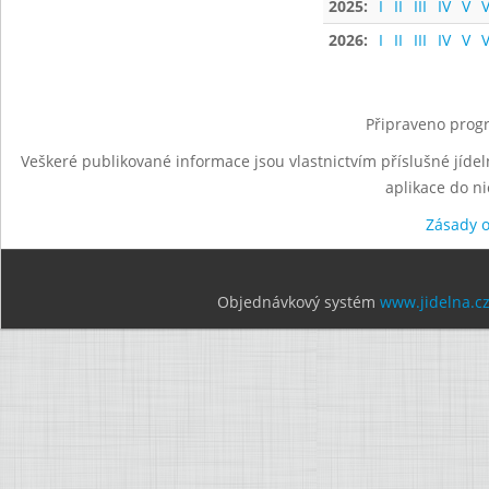
2025:
I
II
III
IV
V
V
2026:
I
II
III
IV
V
V
Připraveno progr
Veškeré publikované informace jsou vlastnictvím příslušné jídel
aplikace do n
Zásady 
Objednávkový systém
www.jidelna.c