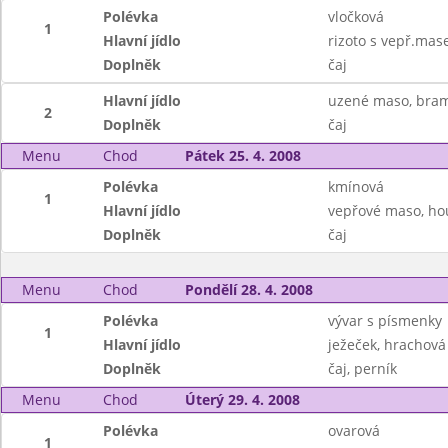
Polévka
vločková
1
Hlavní jídlo
rizoto s vepř.mas
Doplněk
čaj
Hlavní jídlo
uzené maso, bram
2
Doplněk
čaj
Menu
Chod
Pátek 25. 4. 2008
Polévka
kmínová
1
Hlavní jídlo
vepřové maso, hou
Doplněk
čaj
Menu
Chod
Pondělí 28. 4. 2008
Polévka
vývar s písmenky
1
Hlavní jídlo
ježeček, hrachová
Doplněk
čaj, perník
Menu
Chod
Úterý 29. 4. 2008
Polévka
ovarová
1