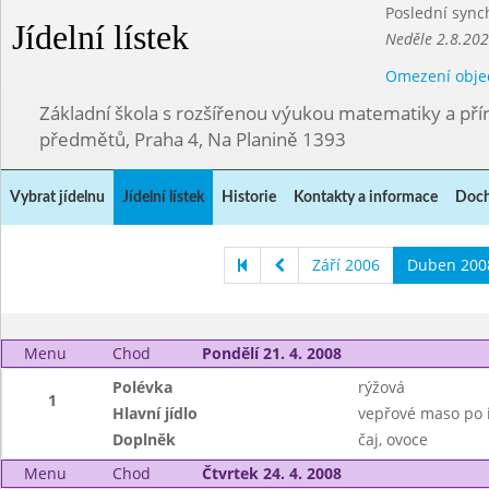
Poslední sync
Jídelní lístek
Neděle 2.8.20
Omezení obje
Základní škola s rozšířenou výukou matematiky a př
předmětů, Praha 4, Na Planině 1393
Vybrat jídelnu
Jídelní lístek
Historie
Kontakty a informace
Doch
Září 2006
Duben 200
Menu
Chod
Pondělí 21. 4. 2008
Polévka
rýžová
1
Hlavní jídlo
vepřové maso po i
Doplněk
čaj, ovoce
Menu
Chod
Čtvrtek 24. 4. 2008