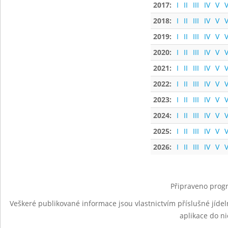
2017:
I
II
III
IV
V
V
2018:
I
II
III
IV
V
V
2019:
I
II
III
IV
V
V
2020:
I
II
III
IV
V
V
2021:
I
II
III
IV
V
V
2022:
I
II
III
IV
V
V
2023:
I
II
III
IV
V
V
2024:
I
II
III
IV
V
V
2025:
I
II
III
IV
V
V
2026:
I
II
III
IV
V
V
Připraveno progr
Veškeré publikované informace jsou vlastnictvím příslušné jídel
aplikace do n