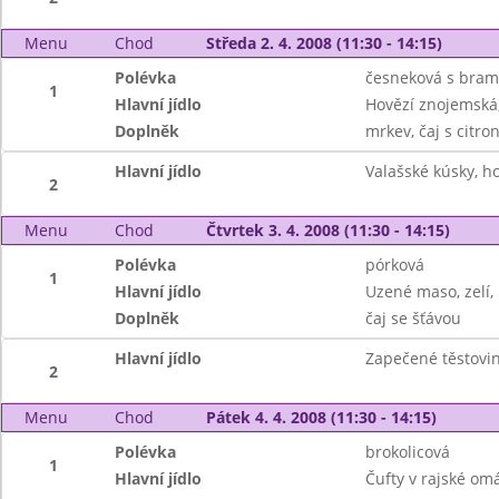
Menu
Chod
Středa 2. 4. 2008 (11:30 - 14:15)
Polévka
česneková s bra
1
Hlavní jídlo
Hovězí znojemská,
Doplněk
mrkev, čaj s citr
Hlavní jídlo
Valašské kúsky, h
2
Menu
Chod
Čtvrtek 3. 4. 2008 (11:30 - 14:15)
Polévka
pórková
1
Hlavní jídlo
Uzené maso, zelí
Doplněk
čaj se šťávou
Hlavní jídlo
Zapečené těstoviny
2
Menu
Chod
Pátek 4. 4. 2008 (11:30 - 14:15)
Polévka
brokolicová
1
Hlavní jídlo
Čufty v rajské omá