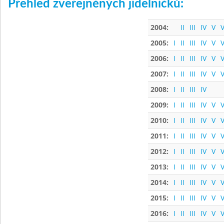
Přehled zveřejněných jídelníčků:
2004:
II
III
IV
V
V
2005:
I
II
III
IV
V
V
2006:
I
II
III
IV
V
V
2007:
I
II
III
IV
V
V
2008:
I
II
III
IV
2009:
I
II
III
IV
V
V
2010:
I
II
III
IV
V
V
2011:
I
II
III
IV
V
V
2012:
I
II
III
IV
V
V
2013:
I
II
III
IV
V
V
2014:
I
II
III
IV
V
V
2015:
I
II
III
IV
V
V
2016:
I
II
III
IV
V
V