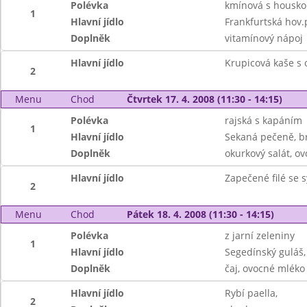
Polévka
kmínová s housk
1
Hlavní jídlo
Frankfurtská hov
Doplněk
vitamínový nápoj
Hlavní jídlo
Krupicová kaše s 
2
Menu
Chod
Čtvrtek 17. 4. 2008 (11:30 - 14:15)
Polévka
rajská s kapáním
1
Hlavní jídlo
Sekaná pečeně, b
Doplněk
okurkový salát, ov
Hlavní jídlo
Zapečené filé se 
2
Menu
Chod
Pátek 18. 4. 2008 (11:30 - 14:15)
Polévka
z jarní zeleniny
1
Hlavní jídlo
Segedínský guláš,
Doplněk
čaj, ovocné mléko
Hlavní jídlo
Rybí paella,
2