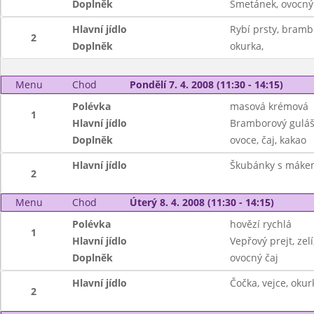
Doplněk
Smetánek, ovocný
Hlavní jídlo
Rybí prsty, bramb
2
Doplněk
okurka,
Menu
Chod
Pondělí 7. 4. 2008 (11:30 - 14:15)
Polévka
masová krémová
1
Hlavní jídlo
Bramborový guláš
Doplněk
ovoce, čaj, kakao
Hlavní jídlo
Škubánky s máke
2
Menu
Chod
Úterý 8. 4. 2008 (11:30 - 14:15)
Polévka
hovězí rychlá
1
Hlavní jídlo
Vepřový prejt, zel
Doplněk
ovocný čaj
Hlavní jídlo
Čočka, vejce, okur
2