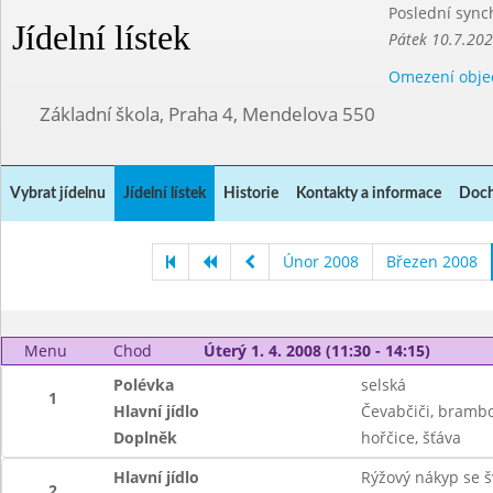
Poslední sync
Jídelní lístek
Pátek 10.7.20
Omezení obje
Základní škola, Praha 4, Mendelova 550
Vybrat jídelnu
Jídelní lístek
Historie
Kontakty a informace
Doch
Únor 2008
Březen 2008
Menu
Chod
Úterý 1. 4. 2008 (11:30 - 14:15)
Polévka
selská
1
Hlavní jídlo
Čevabčiči, brambo
Doplněk
hořčice, šťáva
Hlavní jídlo
Rýžový nákyp se š
2