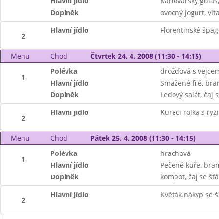
Hlavní jídlo
Karlovarský guláš
Doplněk
ovocný jogurt, vi
Hlavní jídlo
Florentinské špag
2
Menu
Chod
Čtvrtek 24. 4. 2008 (11:30 - 14:15)
Polévka
drožďová s vejce
1
Hlavní jídlo
Smažené filé, br
Doplněk
Ledový salát, čaj
Hlavní jídlo
Kuřecí rolka s rýží
2
Menu
Chod
Pátek 25. 4. 2008 (11:30 - 14:15)
Polévka
hrachová
1
Hlavní jídlo
Pečené kuře, bra
Doplněk
kompot, čaj se šť
Hlavní jídlo
Květák.nákyp se 
2