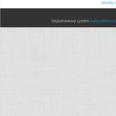
Zásady 
Objednávkový systém
www.jidelna.c