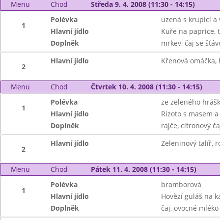
Menu
Chod
Středa 9. 4. 2008 (11:30 - 14:15)
Polévka
uzená s krupicí a
1
Hlavní jídlo
Kuře na paprice, 
Doplněk
mrkev, čaj se šťá
Hlavní jídlo
Křenová omáčka, 
2
Menu
Chod
Čtvrtek 10. 4. 2008 (11:30 - 14:15)
Polévka
ze zeleného hráš
1
Hlavní jídlo
Rizoto s masem a 
Doplněk
rajče, citronový ča
Hlavní jídlo
Zeleninový talíř, r
2
Menu
Chod
Pátek 11. 4. 2008 (11:30 - 14:15)
Polévka
bramborová
1
Hlavní jídlo
Hovězí guláš na k
Doplněk
čaj, ovocné mléko