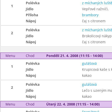
Polévka
z míchaných lušt
1
Jídlo
Vepřové ražniči,
Příloha
brambory
Nápoj
čaj s citronem
Polévka
z míchaných lušt
2
Jídlo
Brokolicový nákyp
Nápoj
čaj s citronem
Menu
Chod
Pondělí 21. 4. 2008 (11:15 - 14:00)
Polévka
gulášová
1
Jídlo
Krupicová kaše s
Nápoj
kakao
Polévka
gulášová
2
Jídlo
Lečo s uzeným m
Nápoj
kakao
Menu
Chod
Úterý 22. 4. 2008 (11:15 - 14:00)
Polévka
špenátová