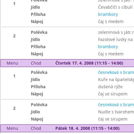
1
Jídlo
Čevabčiči s cibulí 
Příloha
brambory
Nápoj
čaj s medem
Polévka
zeleninová s játr.
2
Jídlo
Fazolové lusky na
Příloha
brambory
Nápoj
čaj s medem
Menu
Chod
Čtvrtek 17. 4. 2008 (11:15 - 14:00)
Polévka
česneková s bra
1
Jídlo
Kuře na špańelsk
Příloha
dušená rýže
Nápoj
čaj se sirupem
Polévka
česneková s bra
2
Jídlo
Nudle s tvarohem
Nápoj
čaj se sirupem
Menu
Chod
Pátek 18. 4. 2008 (11:15 - 14:00)