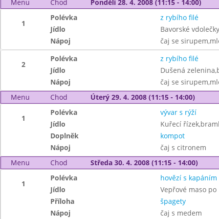
Menu
Chod
Pondělí 28. 4. 2008 (11:15 - 14:00)
Polévka
z rybího filé
1
Jídlo
Bavorské vdolečky
Nápoj
čaj se sirupem,ml
Polévka
z rybího filé
2
Jídlo
Dušená zelenina
Nápoj
čaj se sirupem,ml
Menu
Chod
Úterý 29. 4. 2008 (11:15 - 14:00)
Polévka
vývar s rýží
1
Jídlo
Kuřecí řízek,bram
Doplněk
kompot
Nápoj
čaj s citronem
Menu
Chod
Středa 30. 4. 2008 (11:15 - 14:00)
Polévka
hovězí s kapáním
1
Jídlo
Vepřové maso po i
Příloha
špagety
Nápoj
čaj s medem