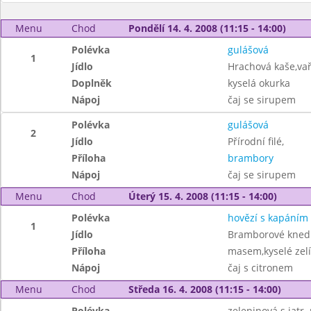
Menu
Chod
Pondělí 14. 4. 2008 (11:15 - 14:00)
Polévka
gulášová
1
Jídlo
Hrachová kaše,vař
Doplněk
kyselá okurka
Nápoj
čaj se sirupem
Polévka
gulášová
2
Jídlo
Přírodní filé,
Příloha
brambory
Nápoj
čaj se sirupem
Menu
Chod
Úterý 15. 4. 2008 (11:15 - 14:00)
Polévka
hovězí s kapáním
1
Jídlo
Bramborové knedl
Příloha
masem,kyselé zelí
Nápoj
čaj s citronem
Menu
Chod
Středa 16. 4. 2008 (11:15 - 14:00)
Polévka
zeleninová s jatr.