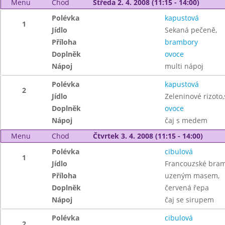
Menu
Chod
Středa 2. 4. 2008 (11:15 - 14:00)
Polévka
kapustová
1
Jídlo
Sekaná pečeně,
Příloha
brambory
Doplněk
ovoce
Nápoj
multi nápoj
Polévka
kapustová
2
Jídlo
Zeleninové rizoto,
Doplněk
ovoce
Nápoj
čaj s medem
Menu
Chod
Čtvrtek 3. 4. 2008 (11:15 - 14:00)
Polévka
cibulová
1
Jídlo
Francouzské bram
Příloha
uzeným masem,
Doplněk
červená řepa
Nápoj
čaj se sirupem
Polévka
cibulová
2