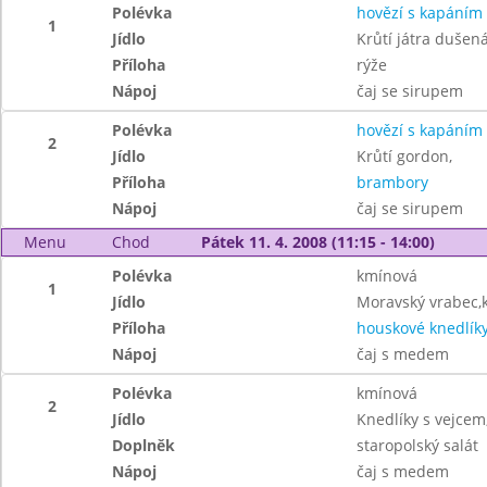
Polévka
hovězí s kapáním
1
Jídlo
Krůtí játra dušená
Příloha
rýže
Nápoj
čaj se sirupem
Polévka
hovězí s kapáním
2
Jídlo
Krůtí gordon,
Příloha
brambory
Nápoj
čaj se sirupem
Menu
Chod
Pátek 11. 4. 2008 (11:15 - 14:00)
Polévka
kmínová
1
Jídlo
Moravský vrabec,ky
Příloha
houskové knedlík
Nápoj
čaj s medem
Polévka
kmínová
2
Jídlo
Knedlíky s vejcem
Doplněk
staropolský salát
Nápoj
čaj s medem