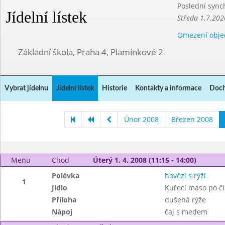
Poslední sync
Jídelní lístek
Středa 1.7.202
Omezení obje
Základní škola, Praha 4, Plamínkové 2
Vybrat jídelnu
Jídelní lístek
Historie
Kontakty a informace
Doch
Únor 2008
Březen 2008
Menu
Chod
Úterý 1. 4. 2008 (11:15 - 14:00)
Polévka
hovězí s rýží
1
Jídlo
Kuřecí maso po čí
Příloha
dušená rýže
Nápoj
čaj s medem