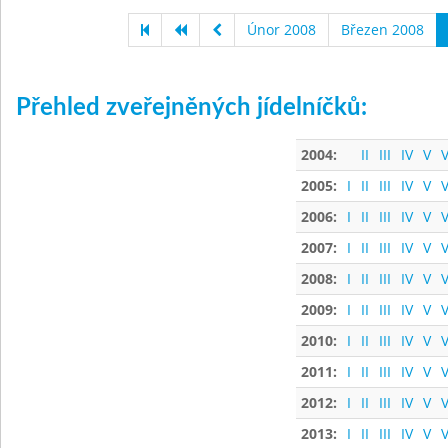
Únor 2008
Březen 2008
Přehled zveřejněných jídelníčků:
2004:
II
III
IV
V
V
2005:
I
II
III
IV
V
V
2006:
I
II
III
IV
V
V
2007:
I
II
III
IV
V
V
2008:
I
II
III
IV
V
V
2009:
I
II
III
IV
V
V
2010:
I
II
III
IV
V
V
2011:
I
II
III
IV
V
V
2012:
I
II
III
IV
V
V
2013:
I
II
III
IV
V
V