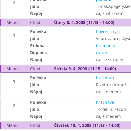
2
Jídlo
Tuńák,špagety,ke
Nápoj
čaj s citronem
Menu
Chod
Úterý 8. 4. 2008 (11:15 - 14:00)
Polévka
hovězí s rýží
1
Jídlo
Vepřový prejt,kysel
Příloha
brambory
Doplněk
ovoce
Nápoj
čaj se sirupem
Menu
Chod
Středa 9. 4. 2008 (11:15 - 14:00)
Polévka
hrachová
1
Jídlo
Rizoto z drůbeže,s
Nápoj
čaj s medem
Polévka
hrachová
2
Jídlo
Tortellini,kečup
Nápoj
čaj s medem
Menu
Chod
Čtvrtek 10. 4. 2008 (11:15 - 14:00)