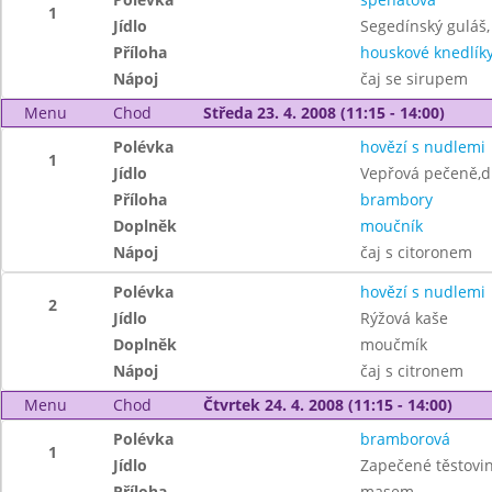
1
Jídlo
Segedínský guláš,
Příloha
houskové knedlík
Nápoj
čaj se sirupem
Menu
Chod
Středa 23. 4. 2008 (11:15 - 14:00)
Polévka
hovězí s nudlemi
1
Jídlo
Vepřová pečeně,d
Příloha
brambory
Doplněk
moučník
Nápoj
čaj s citoronem
Polévka
hovězí s nudlemi
2
Jídlo
Rýžová kaše
Doplněk
moučmík
Nápoj
čaj s citronem
Menu
Chod
Čtvrtek 24. 4. 2008 (11:15 - 14:00)
Polévka
bramborová
1
Jídlo
Zapečené těstovi
Příloha
masem