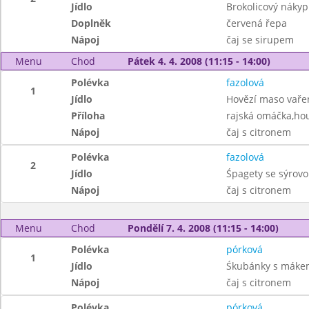
Jídlo
Brokolicový nákyp
Doplněk
červená řepa
Nápoj
čaj se sirupem
Menu
Chod
Pátek 4. 4. 2008 (11:15 - 14:00)
Polévka
fazolová
1
Jídlo
Hovězí maso vaře
Příloha
rajská omáčka,hou
Nápoj
čaj s citronem
Polévka
fazolová
2
Jídlo
Śpagety se sýrov
Nápoj
čaj s citronem
Menu
Chod
Pondělí 7. 4. 2008 (11:15 - 14:00)
Polévka
pórková
1
Jídlo
Śkubánky s máke
Nápoj
čaj s citronem
Polévka
pórková