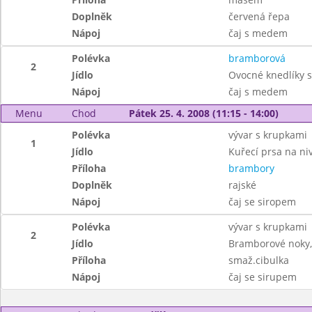
Doplněk
červená řepa
Nápoj
čaj s medem
Polévka
bramborová
2
Jídlo
Ovocné knedlíky 
Nápoj
čaj s medem
Menu
Chod
Pátek 25. 4. 2008 (11:15 - 14:00)
Polévka
vývar s krupkami
1
Jídlo
Kuřecí prsa na niv
Příloha
brambory
Doplněk
rajské
Nápoj
čaj se siropem
Polévka
vývar s krupkami
2
Jídlo
Bramborové noky,
Příloha
smaž.cibulka
Nápoj
čaj se sirupem