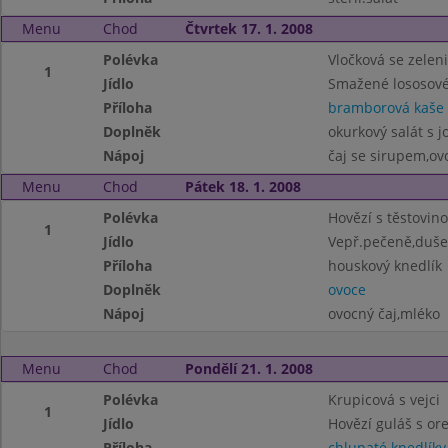
Menu
Chod
Čtvrtek 17. 1. 2008
Polévka
Vločková se zelen
1
Jídlo
Smažené lososové
Příloha
bramborová kaše
Doplněk
okurkový salát s 
Nápoj
čaj se sirupem,o
Menu
Chod
Pátek 18. 1. 2008
Polévka
Hovězí s těstovin
1
Jídlo
Vepř.pečeně,duše
Příloha
houskový knedlík
Doplněk
ovoce
Nápoj
ovocný čaj,mléko
Menu
Chod
Pondělí 21. 1. 2008
Polévka
Krupicová s vejci
1
Jídlo
Hovězí guláš s o
Příloha
chlupaté knedlíky