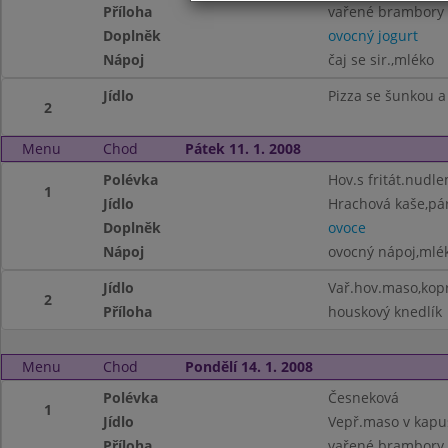
Příloha
vařené brambory
Doplněk
ovocný jogurt
Nápoj
čaj se sir.,mléko
Jídlo
Pizza se šunkou 
2
Menu
Chod
Pátek 11. 1. 2008
Polévka
Hov.s fritát.nudle
1
Jídlo
Hrachová kaše,pá
Doplněk
ovoce
Nápoj
ovocný nápoj,mlé
Jídlo
Vař.hov.maso,kop
2
Příloha
houskový knedlík
Menu
Chod
Pondělí 14. 1. 2008
Polévka
Česneková
1
Jídlo
Vepř.maso v kapu
Příloha
vařené brambory