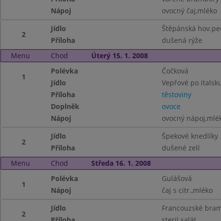
Nápoj
ovocný čaj,mléko
Jídlo
Štěpánská hov.pe
2
Příloha
dušená rýže
Menu
Chod
Úterý 15. 1. 2008
Polévka
Čočková
1
Jídlo
Vepřové po italsk
Příloha
těstoviny
Doplněk
ovoce
Nápoj
ovocný nápoj,mlék
Jídlo
Špekové knedlíky
2
Příloha
dušené zelí
Menu
Chod
Středa 16. 1. 2008
Polévka
Gulášová
1
Nápoj
čaj s citr.,mléko
Jídlo
Francouzské bra
2
Příloha
steril.salát