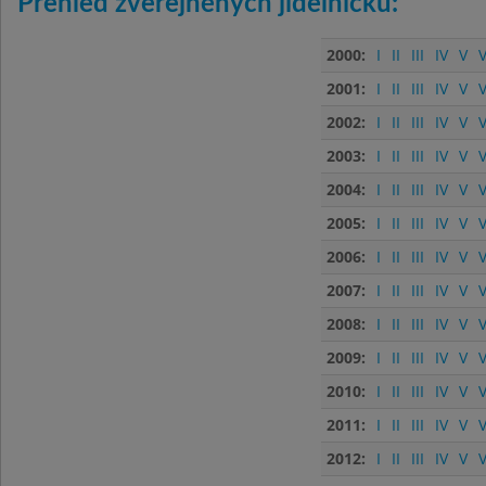
Přehled zveřejněných jídelníčků:
2000:
I
II
III
IV
V
V
2001:
I
II
III
IV
V
V
2002:
I
II
III
IV
V
V
2003:
I
II
III
IV
V
V
2004:
I
II
III
IV
V
V
2005:
I
II
III
IV
V
V
2006:
I
II
III
IV
V
V
2007:
I
II
III
IV
V
V
2008:
I
II
III
IV
V
V
2009:
I
II
III
IV
V
V
2010:
I
II
III
IV
V
V
2011:
I
II
III
IV
V
V
2012:
I
II
III
IV
V
V