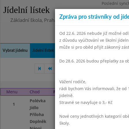
Poslední sync
Jídelní lístek
Středa 5.8.202
Zpráva pro strávníky od jíd
Základní škola, Praha 4, Na Líše 16
Od 22.6. 2026 nebude již možné odl
z důvodu vyúčtování ve školní jíde
může si pro oběd přijít zákonný zá
Vybrat jídelnu
Jídelní lístek
Historie
Kontakty a informace
Doch
Do 28.6. 2026 budou přeplatky za o
Listopad 2007
Prosinec 200
Vážení rodiče,
rádi bychom Vás informovali, že od 
Menu
Chod
Pondělí 7. 1. 2008
jidelně.
Polévka
Z vaječné jíšky
Stravné se navyšuje o 3,- Kč
1
Jídlo
Plněná krůtí kaps
Příloha
bramborová kaše
Nové ceny jednotlivých kategorií 
Doplněk
kompot
školy.
Nápoj
ovocný nápoj,mlék