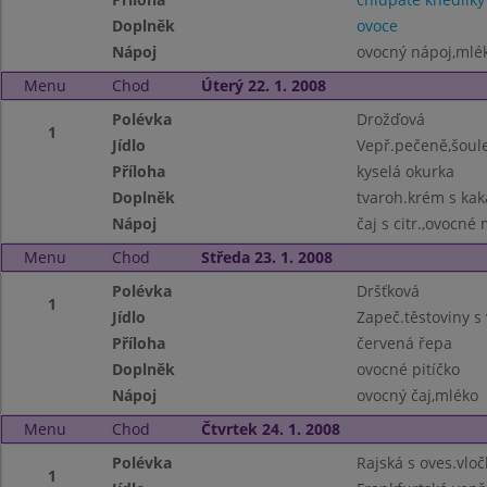
Doplněk
ovoce
Nápoj
ovocný nápoj,mlé
Menu
Chod
Úterý 22. 1. 2008
Polévka
Drožďová
1
Jídlo
Vepř.pečeně,šoul
Příloha
kyselá okurka
Doplněk
tvaroh.krém s ka
Nápoj
čaj s citr.,ovocné
Menu
Chod
Středa 23. 1. 2008
Polévka
Dršťková
1
Jídlo
Zapeč.těstoviny 
Příloha
červená řepa
Doplněk
ovocné pitíčko
Nápoj
ovocný čaj,mléko
Menu
Chod
Čtvrtek 24. 1. 2008
Polévka
Rajská s oves.vlo
1