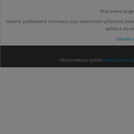
Připraveno progr
Veškeré publikované informace jsou vlastnictvím příslušné jídel
aplikace do n
Zásady 
Objednávkový systém
www.jidelna.c