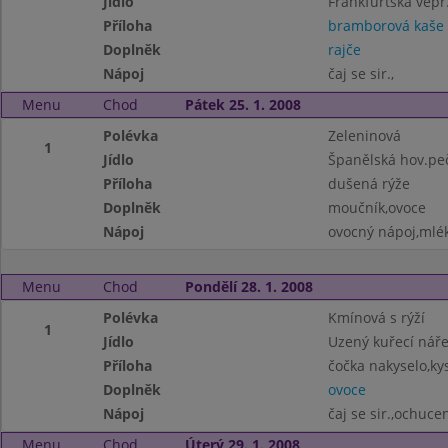
Jídlo
Frankfurtská vep
Příloha
bramborová kaše
Doplněk
rajče
Nápoj
čaj se sir.,
Menu
Chod
Pátek 25. 1. 2008
Polévka
Zeleninová
1
Jídlo
Španělská hov.pe
Příloha
dušená rýže
Doplněk
moučník,ovoce
Nápoj
ovocný nápoj,mlé
Menu
Chod
Pondělí 28. 1. 2008
Polévka
Kmínová s rýží
1
Jídlo
Uzený kuřecí nář
Příloha
čočka nakyselo,ky
Doplněk
ovoce
Nápoj
čaj se sir.,ochuc
Menu
Chod
Úterý 29. 1. 2008