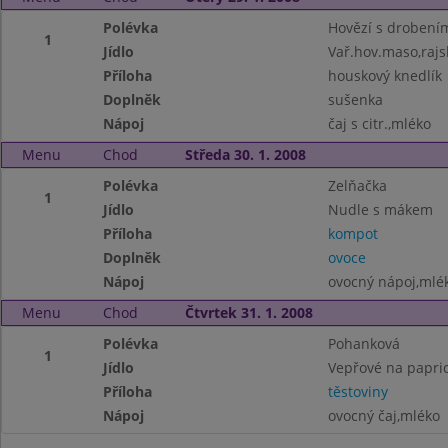
Polévka
Hovězí s drobení
1
Jídlo
Vař.hov.maso,raj
Příloha
houskový knedlík
Doplněk
sušenka
Nápoj
čaj s citr.,mléko
Menu
Chod
Středa 30. 1. 2008
Polévka
Zelňačka
1
Jídlo
Nudle s mákem
Příloha
kompot
Doplněk
ovoce
Nápoj
ovocný nápoj,mlék
Menu
Chod
Čtvrtek 31. 1. 2008
Polévka
Pohanková
1
Jídlo
Vepřové na papri
Příloha
těstoviny
Nápoj
ovocný čaj,mléko