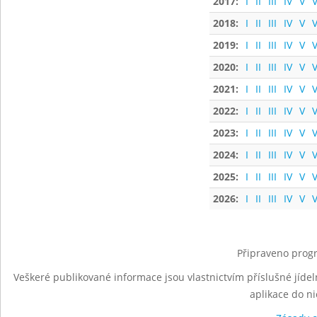
2017:
I
II
III
IV
V
V
2018:
I
II
III
IV
V
V
2019:
I
II
III
IV
V
V
2020:
I
II
III
IV
V
V
2021:
I
II
III
IV
V
V
2022:
I
II
III
IV
V
V
2023:
I
II
III
IV
V
V
2024:
I
II
III
IV
V
V
2025:
I
II
III
IV
V
V
2026:
I
II
III
IV
V
V
Připraveno progr
Veškeré publikované informace jsou vlastnictvím příslušné jídel
aplikace do n