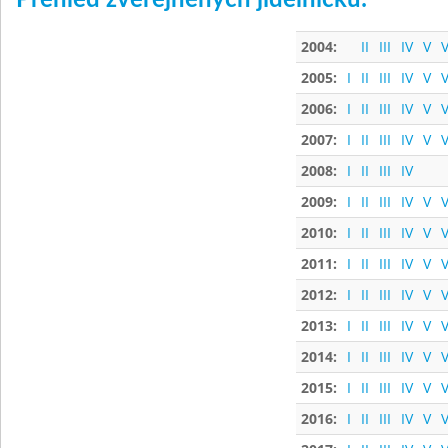
Přehled zveřejněných jídelníčků:
2004:
II
III
IV
V
V
2005:
I
II
III
IV
V
V
2006:
I
II
III
IV
V
V
2007:
I
II
III
IV
V
V
2008:
I
II
III
IV
2009:
I
II
III
IV
V
V
2010:
I
II
III
IV
V
V
2011:
I
II
III
IV
V
V
2012:
I
II
III
IV
V
V
2013:
I
II
III
IV
V
V
2014:
I
II
III
IV
V
V
2015:
I
II
III
IV
V
V
2016:
I
II
III
IV
V
V