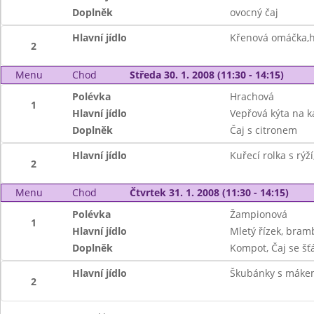
Doplněk
ovocný čaj
Hlavní jídlo
Křenová omáčka,h
2
Menu
Chod
Středa 30. 1. 2008 (11:30 - 14:15)
Polévka
Hrachová
1
Hlavní jídlo
Vepřová kýta na k
Doplněk
Čaj s citronem
Hlavní jídlo
Kuřecí rolka s rýží
2
Menu
Chod
Čtvrtek 31. 1. 2008 (11:30 - 14:15)
Polévka
Žampionová
1
Hlavní jídlo
Mletý řízek, bram
Doplněk
Kompot, Čaj se šť
Hlavní jídlo
Škubánky s máke
2