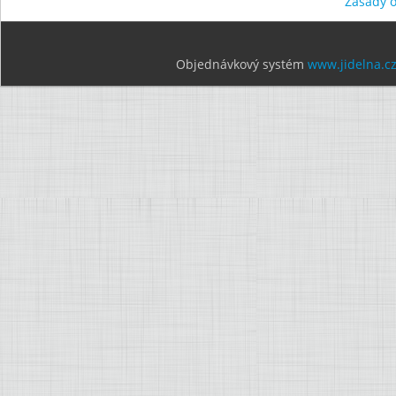
Zásady 
Objednávkový systém
www.jidelna.c