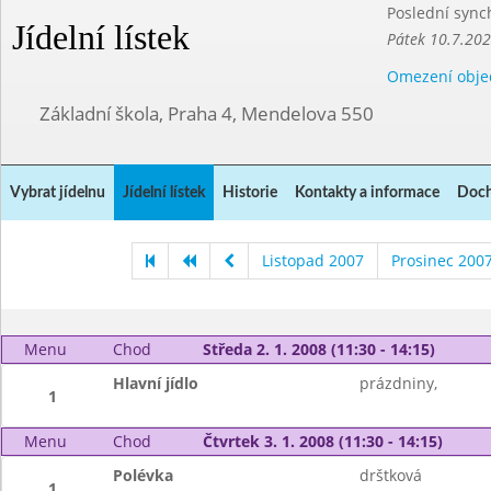
Poslední sync
Jídelní lístek
Pátek 10.7.20
Omezení obje
Základní škola, Praha 4, Mendelova 550
Vybrat jídelnu
Jídelní lístek
Historie
Kontakty a informace
Doch
Listopad 2007
Prosinec 200
Menu
Chod
Středa 2. 1. 2008 (11:30 - 14:15)
Hlavní jídlo
prázdniny,
1
Menu
Chod
Čtvrtek 3. 1. 2008 (11:30 - 14:15)
Polévka
drštková
1