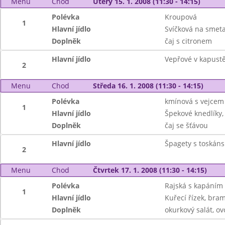
Menu
Chod
Úterý 15. 1. 2008 (11:30 - 14:15)
Polévka
Kroupová
1
Hlavní jídlo
Svíčková na smeta
Doplněk
čaj s citronem
Hlavní jídlo
Vepřové v kapust
2
Menu
Chod
Středa 16. 1. 2008 (11:30 - 14:15)
Polévka
kmínová s vejcem
1
Hlavní jídlo
Špekové knedlíky, 
Doplněk
čaj se šťávou
Hlavní jídlo
Špagety s toskán
2
Menu
Chod
Čtvrtek 17. 1. 2008 (11:30 - 14:15)
Polévka
Rajská s kapáním
1
Hlavní jídlo
Kuřecí řízek, bra
Doplněk
okurkový salát, ov