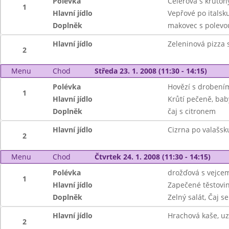
Polévka
Celerová s kruton
1
Hlavní jídlo
Vepřové po italsk
Doplněk
makovec s polevou
Hlavní jídlo
Zeleninová pizza 
2
Menu
Chod
Středa 23. 1. 2008 (11:30 - 14:15)
Polévka
Hovězí s drobení
1
Hlavní jídlo
Krůtí pečeně, ba
Doplněk
čaj s citronem
Hlavní jídlo
Cizrna po valašsku
2
Menu
Chod
Čtvrtek 24. 1. 2008 (11:30 - 14:15)
Polévka
drožďová s vejce
1
Hlavní jídlo
Zapečené těstovi
Doplněk
Zelný salát, Čaj s
Hlavní jídlo
Hrachová kaše, u
2