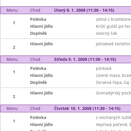
Menu
Chod
Úterý 8. 1. 2008 (11:30 - 14:15)
Polévka
zelná s brambor
1
Hlavní jídlo
Krůtí guláš po ře
Doplněk
ovocný čak
Hlavní jídlo
Jahodové tortelini
2
Menu
Chod
Středa 9. 1. 2008 (11:30 - 14:15)
Polévka
pórková
1
Hlavní jídlo
Uzené maso, bram
Doplněk
červená řepa, čaj
Hlavní jídlo
Grenadýrský poch
2
Menu
Chod
Čtvrtek 10. 1. 2008 (11:30 - 14:15)
Polévka
z míchaných lušt
1
Hlavní jídlo
Vepřová pečeně, 