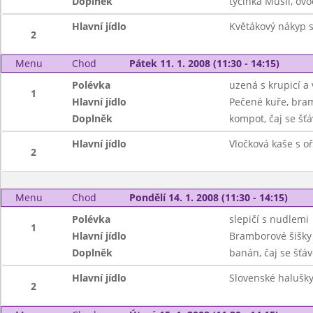
Doplněk
tyčinka Musli, ovo
Hlavní jídlo
Květákový nákyp 
2
Menu
Chod
Pátek 11. 1. 2008 (11:30 - 14:15)
Polévka
uzená s krupicí a
1
Hlavní jídlo
Pečené kuře, bra
Doplněk
kompot, čaj se šť
Hlavní jídlo
Vločková kaše s o
2
Menu
Chod
Pondělí 14. 1. 2008 (11:30 - 14:15)
Polévka
slepičí s nudlemi
1
Hlavní jídlo
Bramborové šišky 
Doplněk
banán, čaj se šťá
Hlavní jídlo
Slovenské halušky 
2