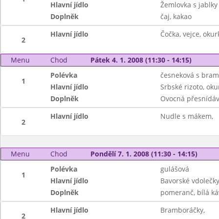
Hlavní jídlo
Žemlovka s jablky
Doplněk
čaj, kakao
Hlavní jídlo
Čočka, vejce, okur
2
Menu
Chod
Pátek 4. 1. 2008 (11:30 - 14:15)
Polévka
česneková s bra
1
Hlavní jídlo
Srbské rizoto, oku
Doplněk
Ovocná přesnídávk
Hlavní jídlo
Nudle s mákem,
2
Menu
Chod
Pondělí 7. 1. 2008 (11:30 - 14:15)
Polévka
gulášová
1
Hlavní jídlo
Bavorské vdolečky
Doplněk
pomeranč, bílá káv
Hlavní jídlo
Bramboráčky,
2