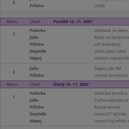
2
Příloha
chléb
Menu
Chod
Pondělí 12. 11. 2007
Polévka
Vločková se zelen.
1
Jídlo
Ryba na žampion
Příloha
vař.brambory
Doplněk
steril.zelen.salát
Nápoj
vitamín.nápoj,ml
Jídlo
Zapeč.rybí filé
2
Příloha
vařené brambory
Menu
Chod
Úterý 13. 11. 2007
Polévka
Valašská kyselica
1
Jídlo
Čočka nakyselo,dr
Příloha
kyselá okurka
Doplněk
ovoce,FIT tyčinka
Nápoj
ovocný čaj,mléko s