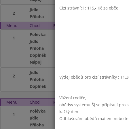
Cizí strávníci : 115,- Kč za oběd
Jídlo
Plněné brambor.k
2
Příloha
dušené zelí
Menu
Chod
Pátek 2. 11. 2007
Polévka
Česneková
1
Jídlo
Pečené kuře
Příloha
vařené brambory
Doplněk
kompot
Nápoj
ovocný čaj,mléko
Jídlo
Holandský mletý ř
2
Výdej obědů pro cizí strávníky : 11.
Příloha
bramborová kaše
Doplněk
kompot
Vážení rodiče,
Menu
Chod
Pondělí 5. 11. 2007
obědyv systému ŠJ se připisují pro 
Polévka
Hrachová s osma
kažký den.
1
Jídlo
Makedon.tokáň z 
Odhlašování obědů mailem nebo telef
Příloha
dušená rýže