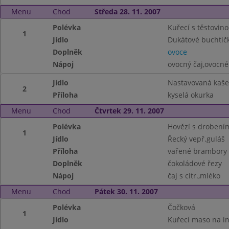
Menu
Chod
Středa 28. 11. 2007
Polévka
Kuřecí s těstovin
1
Jídlo
Dukátové buchtič
Doplněk
ovoce
Nápoj
ovocný čaj,ovocn
Jídlo
Nastavovaná kaše
2
Příloha
kyselá okurka
Menu
Chod
Čtvrtek 29. 11. 2007
Polévka
Hovězí s drobení
1
Jídlo
Řecký vepř.guláš
Příloha
vařené brambory
Doplněk
čokoládové řezy
Nápoj
čaj s citr.,mléko
Menu
Chod
Pátek 30. 11. 2007
Polévka
Čočková
1
Jídlo
Kuřecí maso na i