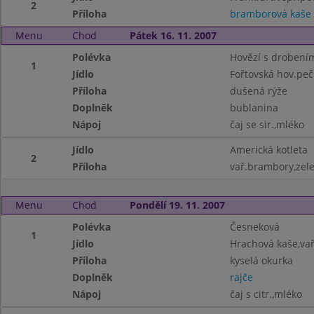
2
Příloha
bramborová kaše
Menu
Chod
Pátek 16. 11. 2007
Polévka
Hovězí s drobení
1
Jídlo
Fořtovská hov.pe
Příloha
dušená rýže
Doplněk
bublanina
Nápoj
čaj se sir.,mléko
Jídlo
Americká kotleta
2
Příloha
vař.brambory,zele
Menu
Chod
Pondělí 19. 11. 2007
Polévka
Česneková
1
Jídlo
Hrachová kaše,va
Příloha
kyselá okurka
Doplněk
rajče
Nápoj
čaj s citr.,mléko