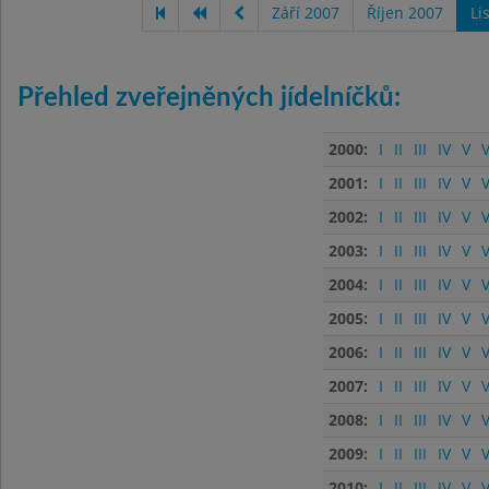
Září 2007
Říjen 2007
Li
Přehled zveřejněných jídelníčků:
2000:
I
II
III
IV
V
V
2001:
I
II
III
IV
V
V
2002:
I
II
III
IV
V
V
2003:
I
II
III
IV
V
V
2004:
I
II
III
IV
V
V
2005:
I
II
III
IV
V
V
2006:
I
II
III
IV
V
V
2007:
I
II
III
IV
V
V
2008:
I
II
III
IV
V
V
2009:
I
II
III
IV
V
V
2010:
I
II
III
IV
V
V