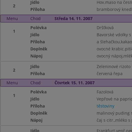
Jídlo
Hov.maso na česn
2
Příloha
bramborový knedl
Menu
Chod
Středa 14. 11. 2007
Polévka
Dršťková
1
Jídlo
Bavorské vdolky 
Příloha
a šlehačkou,kakao
Doplněk
ovocné krabic.pití
Nápoj
ovocný nápoj,mlé
Jídlo
Zeleninové rizoto
2
Příloha
červená řepa
Menu
Chod
Čtvrtek 15. 11. 2007
Polévka
Fazolová
1
Jídlo
Vepřové na papri
Příloha
těstoviny
Doplněk
malinový puding 
Nápoj
čaj s citr.,mléko s
Jídlo
Frankfurt.vepř.p