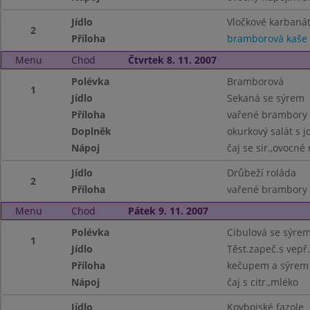
Jídlo
Vločkové karbaná
2
Příloha
bramborová kaše
Menu
Chod
Čtvrtek 8. 11. 2007
Polévka
Bramborová
1
Jídlo
Sekaná se sýrem
Příloha
vařené brambory
Doplněk
okurkový salát s 
Nápoj
čaj se sir.,ovocné
Jídlo
Drůbeží roláda
2
Příloha
vařené brambory
Menu
Chod
Pátek 9. 11. 2007
Polévka
Cibulová se sýre
1
Jídlo
Těst.zapeč.s vep
Příloha
kečupem a sýrem
Nápoj
čaj s citr.,mléko
Jídlo
Kovbojské fazole