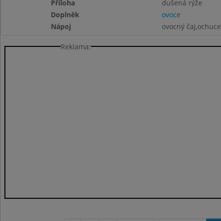
Příloha
dušená rýže
Doplněk
ovoce
Nápoj
ovocný čaj,ochuc
Reklama: