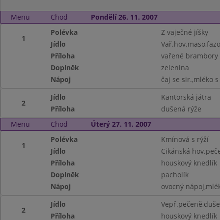
Menu
Chod
Pondělí 26. 11. 2007
Polévka
Z vaječné jíšky
1
Jídlo
Vař.hov.maso,fazo
Příloha
vařené brambory
Doplněk
zelenina
Nápoj
čaj se sir.,mléko s
Jídlo
Kantorská játra
2
Příloha
dušená rýže
Menu
Chod
Úterý 27. 11. 2007
Polévka
Kmínová s rýží
1
Jídlo
Cikánská hov.peč
Příloha
houskový knedlík
Doplněk
pacholík
Nápoj
ovocný nápoj,mlé
Jídlo
Vepř.pečeně,duše
2
Příloha
houskový knedlík