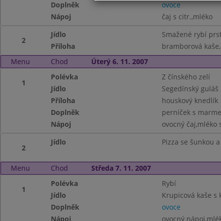
Doplněk
ovoce
Nápoj
čaj s citr.,mléko
Jídlo
Smažené rybí prs
2
Příloha
bramborová kaše,
Menu
Chod
Úterý 6. 11. 2007
Polévka
Z čínského zelí
1
Jídlo
Segedínský guláš
Příloha
houskový knedlík
Doplněk
perníček s marm
Nápoj
ovocný čaj,mléko s
Jídlo
Pizza se šunkou 
2
Menu
Chod
Středa 7. 11. 2007
Polévka
Rybí
1
Jídlo
Krupicová kaše s
Doplněk
ovoce
Nápoj
ovocný nápoj,mlé