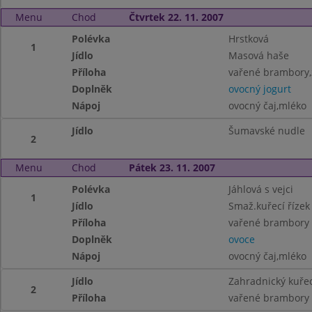
Menu
Chod
Čtvrtek 22. 11. 2007
Polévka
Hrstková
1
Jídlo
Masová haše
Příloha
vařené brambory,z
Doplněk
ovocný jogurt
Nápoj
ovocný čaj,mléko
Jídlo
Šumavské nudle
2
Menu
Chod
Pátek 23. 11. 2007
Polévka
Jáhlová s vejci
1
Jídlo
Smaž.kuřecí řízek
Příloha
vařené brambory
Doplněk
ovoce
Nápoj
ovocný čaj,mléko
Jídlo
Zahradnický kuřec
2
Příloha
vařené brambory