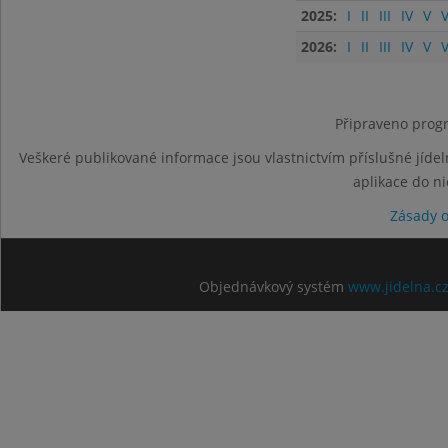
2025:
I
II
III
IV
V
V
2026:
I
II
III
IV
V
V
Připraveno progr
Veškeré publikované informace jsou vlastnictvím příslušné jídel
aplikace do n
Zásady 
Objednávkový systém
www.jidelna.c