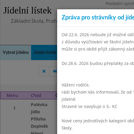
Poslední sync
Jídelní lístek
Pondělí 10.8.2
Zpráva pro strávníky od jíd
Základní škola, Praha 4, Na Líše 16
Od 22.6. 2026 nebude již možné odl
z důvodu vyúčtování ve školní jíde
může si pro oběd přijít zákonný zá
Vybrat jídelnu
Jídelní lístek
Historie
Kontakty a informace
Doch
Do 28.6. 2026 budou přeplatky za o
Září 2007
Říjen 2007
Li
Vážení rodiče,
rádi bychom Vás informovali, že od 
Menu
Chod
Čtvrtek 1. 11. 2007
jidelně.
Polévka
Ze steril.hrášku
Stravné se navyšuje o 3,- Kč
1
Jídlo
Štěpánská hov.pe
Příloha
dušená rýže
Nové ceny jednotlivých kategorií 
Doplněk
ovoce
školy.
Nápoj
ovocný nápoj,mlé