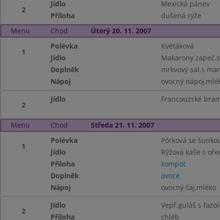
Jídlo
Mexická pánev
2
Příloha
dušená rýže
Menu
Chod
Úterý 20. 11. 2007
Polévka
Květáková
1
Jídlo
Makarony zapeč.s
Doplněk
mrkvový sal.s ma
Nápoj
ovocný nápoj,mlék
Jídlo
Francouzské bra
2
Menu
Chod
Středa 21. 11. 2007
Polévka
Pórková se šunko
1
Jídlo
Rýžová kaše s oř
Příloha
kompot
Doplněk
ovoce
Nápoj
ovocný čaj,mléko
Jídlo
Vepř.guláš s fazo
2
Příloha
chléb