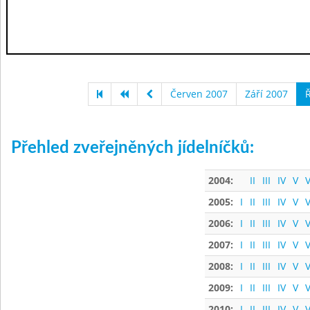
Červen 2007
Září 2007
Ř
Přehled zveřejněných jídelníčků:
2004:
II
III
IV
V
V
2005:
I
II
III
IV
V
V
2006:
I
II
III
IV
V
V
2007:
I
II
III
IV
V
V
2008:
I
II
III
IV
V
V
2009:
I
II
III
IV
V
V
2010:
I
II
III
IV
V
V