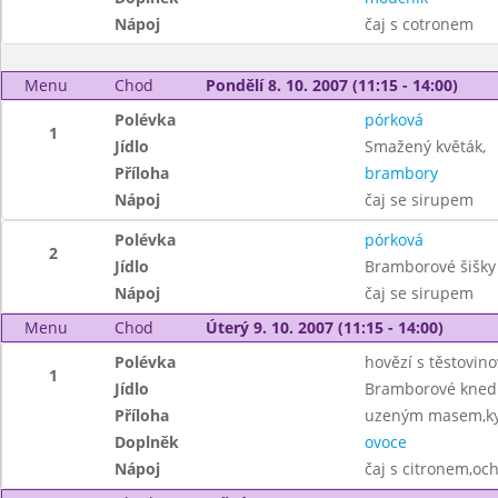
Nápoj
čaj s cotronem
Menu
Chod
Pondělí 8. 10. 2007 (11:15 - 14:00)
Polévka
pórková
1
Jídlo
Smažený květák,
Příloha
brambory
Nápoj
čaj se sirupem
Polévka
pórková
2
Jídlo
Bramborové šišk
Nápoj
čaj se sirupem
Menu
Chod
Úterý 9. 10. 2007 (11:15 - 14:00)
Polévka
hovězí s těstovino
1
Jídlo
Bramborové knedl
Příloha
uzeným masem,kys
Doplněk
ovoce
Nápoj
čaj s citronem,oc