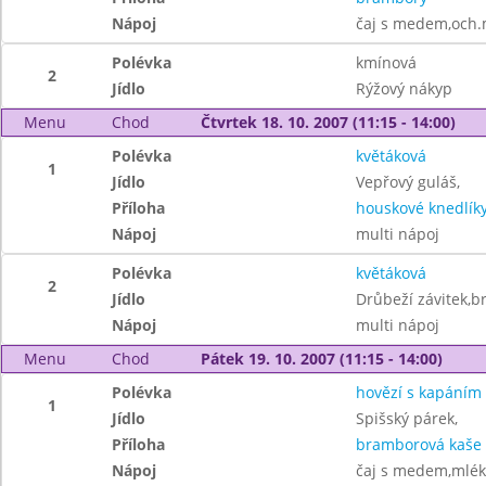
Nápoj
čaj s medem,och.
Polévka
kmínová
2
Jídlo
Rýžový nákyp
Menu
Chod
Čtvrtek 18. 10. 2007 (11:15 - 14:00)
Polévka
květáková
1
Jídlo
Vepřový guláš,
Příloha
houskové knedlík
Nápoj
multi nápoj
Polévka
květáková
2
Jídlo
Drůbeží závitek,
Nápoj
multi nápoj
Menu
Chod
Pátek 19. 10. 2007 (11:15 - 14:00)
Polévka
hovězí s kapáním
1
Jídlo
Spišský párek,
Příloha
bramborová kaše
Nápoj
čaj s medem,mlé