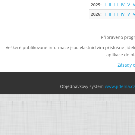
2025:
I
II
III
IV
V
V
2026:
I
II
III
IV
V
V
Připraveno progr
Veškeré publikované informace jsou vlastnictvím příslušné jídel
aplikace do n
Zásady 
Objednávkový systém
www.jidelna.c