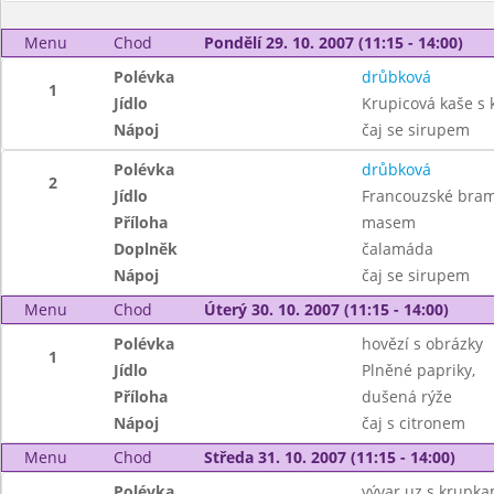
Menu
Chod
Pondělí 29. 10. 2007 (11:15 - 14:00)
Polévka
drůbková
1
Jídlo
Krupicová kaše s
Nápoj
čaj se sirupem
Polévka
drůbková
2
Jídlo
Francouzské bra
Příloha
masem
Doplněk
čalamáda
Nápoj
čaj se sirupem
Menu
Chod
Úterý 30. 10. 2007 (11:15 - 14:00)
Polévka
hovězí s obrázky
1
Jídlo
Plněné papriky,
Příloha
dušená rýže
Nápoj
čaj s citronem
Menu
Chod
Středa 31. 10. 2007 (11:15 - 14:00)
Polévka
vývar uz.s krupka