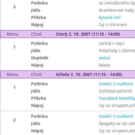
Polévka
ze zmraženého š
2
Jídlo
Bramborové noky 
Příloha
kysané zelí
Nápoj
čaj s citronem
Menu
Chod
Úterý 2. 10. 2007 (11:15 - 14:00)
Polévka
rychlá s vejci
1
Jídlo
Palačinky s džem
Doplněk
ovoce
Nápoj
kakao
Menu
Chod
Středa 3. 10. 2007 (11:15 - 14:00)
Polévka
hovězí s nudlemi
1
Jídlo
Svíčková pečeně,
Příloha
houskové knedlík
Nápoj
čaj se sirupem,oc
Polévka
hovězí s nudlemi
2
Jídlo
Śpagety se sýr.o
Nápoj
čaj se sirupem,oc