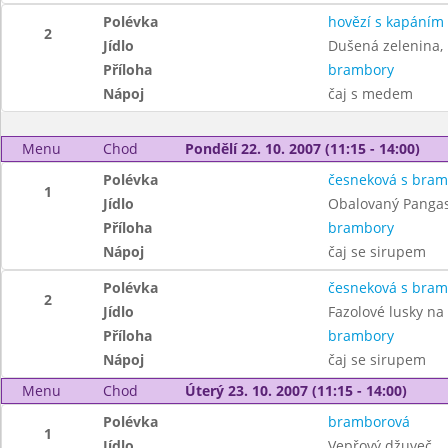
Polévka
hovězí s kapáním
2
Jídlo
Dušená zelenina,
Příloha
brambory
Nápoj
čaj s medem
Menu
Chod
Pondělí 22. 10. 2007 (11:15 - 14:00)
Polévka
česneková s bra
1
Jídlo
Obalovaný Pangas
Příloha
brambory
Nápoj
čaj se sirupem
Polévka
česneková s bra
2
Jídlo
Fazolové lusky na
Příloha
brambory
Nápoj
čaj se sirupem
Menu
Chod
Úterý 23. 10. 2007 (11:15 - 14:00)
Polévka
bramborová
1
Jídlo
Vepřový džuveč