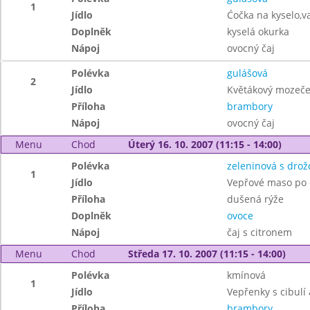
1
Jídlo
Ćočka na kyselo,v
Doplněk
kyselá okurka
Nápoj
ovocný čaj
Polévka
gulášová
2
Jídlo
Květákový mozeče
Příloha
brambory
Nápoj
ovocný čaj
Menu
Chod
Úterý 16. 10. 2007 (11:15 - 14:00)
Polévka
zeleninová s drož
1
Jídlo
Vepřové maso po 
Příloha
dušená rýže
Doplněk
ovoce
Nápoj
čaj s citronem
Menu
Chod
Středa 17. 10. 2007 (11:15 - 14:00)
Polévka
kmínová
1
Jídlo
Vepřenky s cibulí 
Příloha
brambory