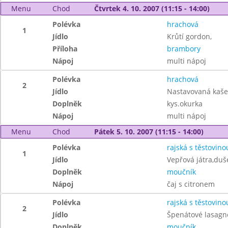
Menu
Chod
Čtvrtek 4. 10. 2007 (11:15 - 14:00)
Polévka
hrachová
1
Jídlo
Krůtí gordon,
Příloha
brambory
Nápoj
multi nápoj
Polévka
hrachová
2
Jídlo
Nastavovaná kaše,
Doplněk
kys.okurka
Nápoj
multi nápoj
Menu
Chod
Pátek 5. 10. 2007 (11:15 - 14:00)
Polévka
rajská s těstovino
1
Jídlo
Vepřová játra,duš
Doplněk
moučník
Nápoj
čaj s citronem
Polévka
rajská s těstovino
2
Jídlo
Špenátové lasagn
Doplněk
moučník