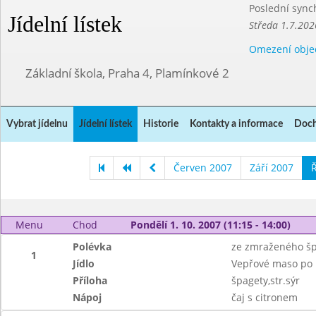
Poslední sync
Jídelní lístek
Středa 1.7.202
Omezení obje
Základní škola, Praha 4, Plamínkové 2
Vybrat jídelnu
Jídelní lístek
Historie
Kontakty a informace
Doch
Červen 2007
Září 2007
Ř
Menu
Chod
Pondělí 1. 10. 2007 (11:15 - 14:00)
Polévka
ze zmraženého š
1
Jídlo
Vepřové maso po i
Příloha
špagety,str.sýr
Nápoj
čaj s citronem