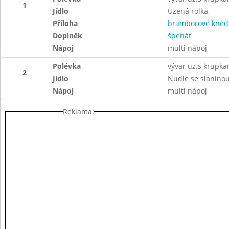
1
Jídlo
Uzená rolka,
Příloha
bramborové knedl
Doplněk
špenát
Nápoj
multi nápoj
Polévka
vývar uz.s krupka
2
Jídlo
Nudle se slanino
Nápoj
multi nápoj
Reklama: