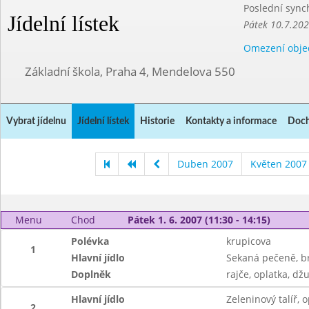
Poslední sync
Jídelní lístek
Pátek 10.7.20
Omezení obje
Základní škola, Praha 4, Mendelova 550
Vybrat jídelnu
Jídelní lístek
Historie
Kontakty a informace
Doch
Duben 2007
Květen 2007
Menu
Chod
Pátek 1. 6. 2007 (11:30 - 14:15)
Polévka
krupicova
1
Hlavní jídlo
Sekaná pečeně, 
Doplněk
rajče, oplatka, dž
Hlavní jídlo
Zeleninový talíř, 
2