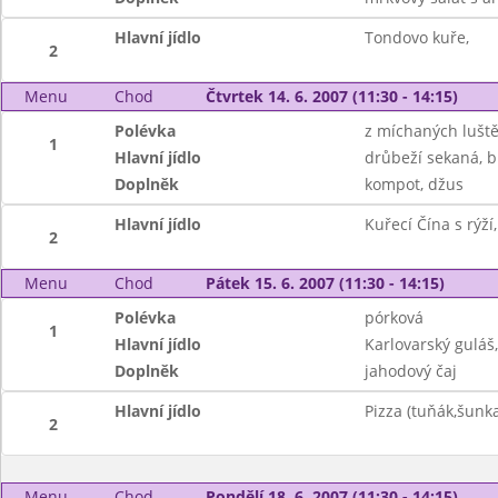
Hlavní jídlo
Tondovo kuře,
2
Menu
Chod
Čtvrtek 14. 6. 2007 (11:30 - 14:15)
Polévka
z míchaných lušt
1
Hlavní jídlo
drůbeží sekaná, 
Doplněk
kompot, džus
Hlavní jídlo
Kuřecí Čína s rýží,
2
Menu
Chod
Pátek 15. 6. 2007 (11:30 - 14:15)
Polévka
pórková
1
Hlavní jídlo
Karlovarský guláš,
Doplněk
jahodový čaj
Hlavní jídlo
Pizza (tuňák,šunka
2
Menu
Chod
Pondělí 18. 6. 2007 (11:30 - 14:15)