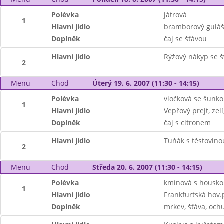
Polévka
játrová
1
Hlavní jídlo
bramborový guláš
Doplněk
čaj se šťávou
Hlavní jídlo
Rýžový nákyp se š
2
Menu
Chod
Úterý 19. 6. 2007 (11:30 - 14:15)
Polévka
vločková se šunk
1
Hlavní jídlo
Vepřový prejt, zel
Doplněk
čaj s citronem
Hlavní jídlo
Tuňák s těstovino
2
Menu
Chod
Středa 20. 6. 2007 (11:30 - 14:15)
Polévka
kmínová s housk
1
Hlavní jídlo
Frankfurtská hov
Doplněk
mrkev, šťáva, oc