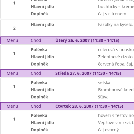
1
Hlavní jídlo
buchtičky s krém
Doplněk
čaj s citronem
Hlavní jídlo
Fazolky na kyselo
2
Menu
Chod
Úterý 26. 6. 2007 (11:30 - 14:15)
Polévka
celerová s housk
1
Hlavní jídlo
Zeleninové rizoto
Doplněk
červená řepa, čaj
Menu
Chod
Středa 27. 6. 2007 (11:30 - 14:15)
Polévka
selská
1
Hlavní jídlo
Bramborové knedlí
Doplněk
šťáva
Menu
Chod
Čtvrtek 28. 6. 2007 (11:30 - 14:15)
Polévka
hovězí s těstovin
1
Hlavní jídlo
Vepřové v mrkvi,
Doplněk
čaj ovocný