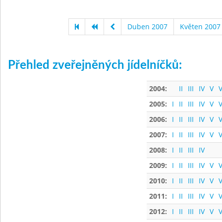
Duben 2007
Květen 2007
Přehled zveřejněných jídelníčků:
2004:
II
III
IV
V
V
2005:
I
II
III
IV
V
V
2006:
I
II
III
IV
V
V
2007:
I
II
III
IV
V
V
2008:
I
II
III
IV
2009:
I
II
III
IV
V
V
2010:
I
II
III
IV
V
V
2011:
I
II
III
IV
V
V
2012:
I
II
III
IV
V
V