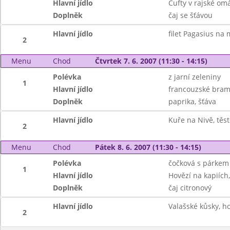
Hlavní jídlo
Čufty v rajské omá
Doplněk
čaj se šťávou
Hlavní jídlo
filet Pagasius na
2
Menu
Chod
Čtvrtek 7. 6. 2007 (11:30 - 14:15)
Polévka
z jarní zeleniny
1
Hlavní jídlo
francouzské bra
Doplněk
paprika, šťáva
Hlavní jídlo
Kuře na Nivě, těs
2
Menu
Chod
Pátek 8. 6. 2007 (11:30 - 14:15)
Polévka
čočková s párkem
1
Hlavní jídlo
Hovězí na kapiích,
Doplněk
čaj citronový
Hlavní jídlo
Valašské kůsky, h
2