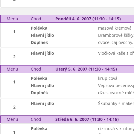
Menu
Chod
Pondělí 4. 6. 2007 (11:30 - 14:15)
Polévka
masová krémová
1
Hlavní jídlo
Bramborové šišky
Doplněk
ovoce, čaj ovocný,
Hlavní jídlo
Vločková kaše s oř
2
Menu
Chod
Úterý 5. 6. 2007 (11:30 - 14:15)
Polévka
krupicová
1
Hlavní jídlo
Vepřová pečeně,š
Doplněk
džus, ovocné mlé
Hlavní jídlo
Škubánky s máke
2
Menu
Chod
Středa 6. 6. 2007 (11:30 - 14:15)
Polévka
cizrnová s kruton
1