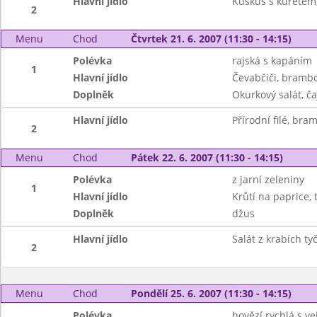
Hlavní jídlo
Kuskus s kuřetem
2
Menu
Chod
Čtvrtek 21. 6. 2007 (11:30 - 14:15)
Polévka
rajská s kapáním
1
Hlavní jídlo
Čevabčiči, brambo
Doplněk
Okurkový salát, č
Hlavní jídlo
Přírodní filé, bra
2
Menu
Chod
Pátek 22. 6. 2007 (11:30 - 14:15)
Polévka
z jarní zeleniny
1
Hlavní jídlo
Krůtí na paprice, 
Doplněk
džus
Hlavní jídlo
Salát z krabích ty
2
Menu
Chod
Pondělí 25. 6. 2007 (11:30 - 14:15)
Polévka
hovězí rychlá s v