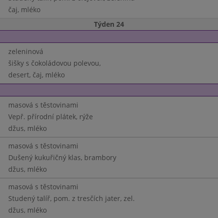
čaj, mléko
Týden 24
zeleninová
šišky s čokoládovou polevou,
desert, čaj, mléko
masová s těstovinami
Vepř. přírodní plátek, rýže
džus, mléko
masová s těstovinami
Dušený kukuřičný klas, brambory
džus, mléko
masová s těstovinami
Studený talíř, pom. z tresčích jater, zel.
džus, mléko