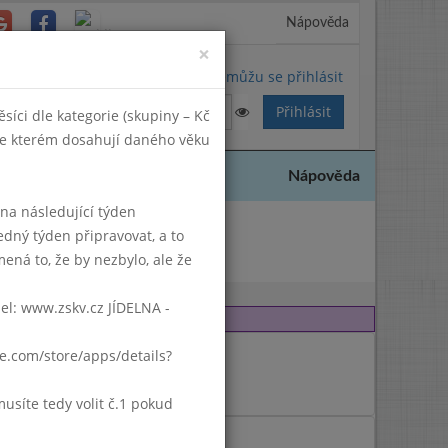
Nápověda
Close
×
Nemůžu se přihlásit
síci dle kategorie (skupiny – Kč
 ve kterém dosahují daného věku
Nápověda
k na následující týden
edný týden připravovat, a to
007
ená to, že by nezbylo, ale že
del: www.zskv.cz JÍDELNA -
gle.com/store/apps/details?
síte tedy volit č.1 pokud