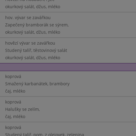
okurkový salát, džus, mléko
hov. vývar se zavářkou
Zapečený bramborák se sýrem,
okurkový salát, džus, mléko
hovězí vývar se zavářkou
Studený talíř, těstovinový salát
okurkový salát, džus, mléko
koprová
Smažený karbanátek, brambory
čaj, mléko
koprová
Halušky se zelím,
čaj, mléko
koprová
Studený talíř, pom. z olejovek, zelenina