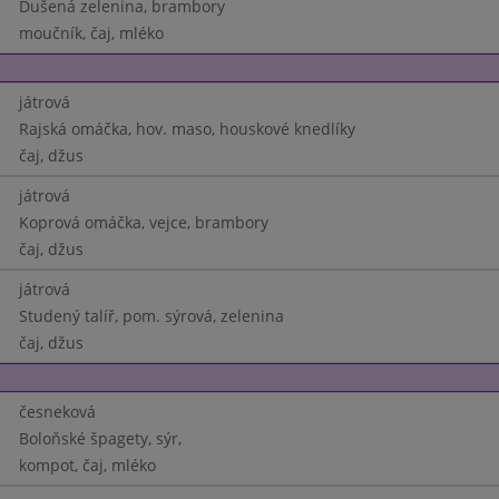
Dušená zelenina, brambory
moučník, čaj, mléko
játrová
Rajská omáčka, hov. maso, houskové knedlíky
čaj, džus
játrová
Koprová omáčka, vejce, brambory
čaj, džus
játrová
Studený talíř, pom. sýrová, zelenina
čaj, džus
česneková
Boloňské špagety, sýr,
kompot, čaj, mléko