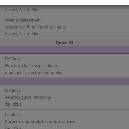
Tuňák po čínsku, těstoviny
desert, čaj, mléko
vývar s těstovinami
Studený talíř, míchaný zel. salát
desert, čaj, mléko
Týden 23
Dršťková
Hrachová kaše, vejce, okurka
moučník, čaj, ochucené mléko
fazolová
Vepřový guláš, těstoviny
čaj, džus
fazolová
Kuřecí karbanátek, bramborová kaše
čaj, džus