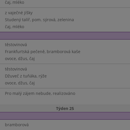
čaj, mléko
z vaječné jíšky
Studený talíř, pom. sýrová, zelenina
čaj, mléko
těstovinová
Frankfurtská pečeně, bramborová kaše
ovoce, džus, čaj
těstovinová
Džuveč z tuňáka, rýže
ovoce, džus, čaj
Pro malý zájem nebude, realizováno
Týden 25
bramborová