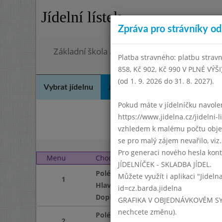
Jídelní lístek
Zpráva pro strávníky od 
Základní škola a mateřská škola Chodov, Pra
Platba stravného: platbu stravn
858, Kč 902, Kč 990 V PLNÉ VÝŠ
(od 1. 9. 2026 do 31. 8. 2027).
Vybrat jídelnu
Jídelní lístek
Historie
Kon
Pokud máte v jídelníčku navoleno
https://www.jidelna.cz/jidelni-
D
vzhledem k malému počtu objedn
se pro malý zájem nevařilo, viz. 
Pro generaci nového hesla kont
Menu
Chod
Pátek 1. 6. 2007
JÍDELNÍČEK - SKLADBA JÍDEL.
Polévka
Můžete využít i aplikaci "Jideln
1
Hlavní jídlo
id=cz.barda.jidelna
Doplněk
GRAFIKA V OBJEDNÁVKOVÉM SYSTÉM
nechcete změnu).
Polévka
2