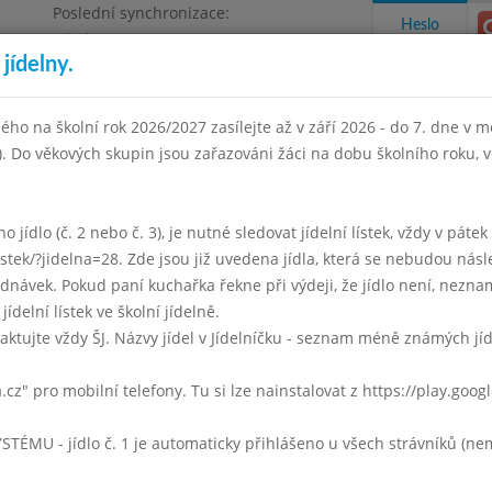
Poslední synchronizace:
Heslo
Pátek 3.7.2026 12:21
jídelny.
Omezení objednávek
ha 4, Květnového vítězství 57
ého na školní rok 2026/2027 zasílejte až v září 2026 - do 7. dne v mě
I). Do věkových skupin jsou zařazováni žáci na dobu školního roku,
takty a informace
Docházka
Aktivity
 jídlo (č. 2 nebo č. 3), je nutné sledovat jídelní lístek, vždy v páte
listek/?jidelna=28. Zde jsou již uvedena jídla, která se nebudou násl
uben 2007
Květen 2007
Červen 2007
Září 2007
Říjen 2
ávek. Pokud paní kuchařka řekne při výdeji, že jídlo není, neznam
jídelní lístek ve školní jídelně.
Týden 22
aktujte vždy ŠJ. Názvy jídel v Jídelníčku - seznam méně známých jí
vývar s těstovinami
a.cz" pro mobilní telefony. Tu si lze nainstalovat z https://play.goo
Rizoto, okurka
desert, čaj, mléko
U - jídlo č. 1 je automaticky přihlášeno u všech strávníků (nemu
vývar s těstovinami