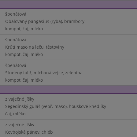
špenátová
Obalovaný pangasius (ryba), brambory
kompot, čaj, mléko
špenátová
Krůtí maso na leču, těstoviny
kompot, čaj, mléko
špenátová
Studený talíř, míchaná vejce, zelenina
kompot, čaj, mléko
z vaječné jíšky
Segedínský guláš (vepř. maso), houskové knedlíky
čaj, mléko
z vaječné jíšky
Kovbojská pánev, chléb