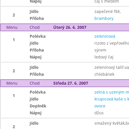
Nápoj
čaj s medem
Jídlo
zapečené filé,
2
Příloha
brambory
Menu
Chod
Úterý 26. 6. 2007
Polévka
zeleninová
1
Jídlo
rizoto z vepřovéh
Příloha
sýrem
Nápoj
ledový čaj
Jídlo
zeleninový talíř,
2
Příloha
chlebánek
Menu
Chod
Středa 27. 6. 2007
Polévka
zelná s uzeným 
1
Jídlo
krupicová kaše s
Doplněk
ovoce
Nápoj
džus
Jídlo
smažený květák,
2