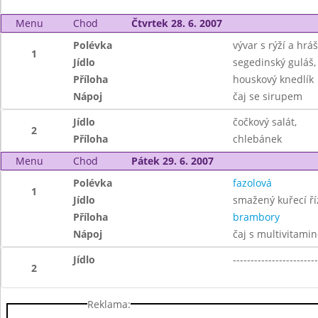
Menu
Chod
Čtvrtek 28. 6. 2007
Polévka
vývar s rýží a hr
1
Jídlo
segedinský guláš,
Příloha
houskový knedlík
Nápoj
čaj se sirupem
Jídlo
čočkový salát,
2
Příloha
chlebánek
Menu
Chod
Pátek 29. 6. 2007
Polévka
fazolová
1
Jídlo
smažený kuřecí ří
Příloha
brambory
Nápoj
čaj s multivitami
Jídlo
------------------------
2
Reklama: