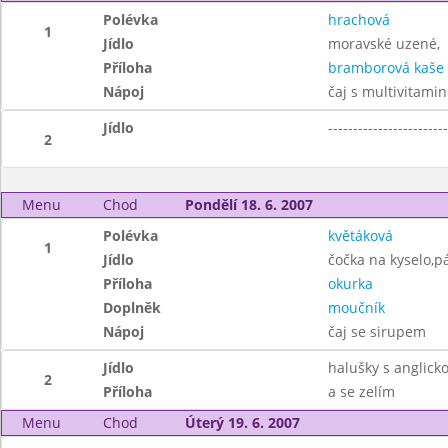
Polévka
hrachová
1
Jídlo
moravské uzené,
Příloha
bramborová kaše
Nápoj
čaj s multivitami
Jídlo
------------------------
2
Menu
Chod
Pondělí 18. 6. 2007
Polévka
květáková
1
Jídlo
čočka na kyselo,p
Příloha
okurka
Doplněk
moučník
Nápoj
čaj se sirupem
Jídlo
halušky s anglick
2
Příloha
a se zelím
Menu
Chod
Úterý 19. 6. 2007