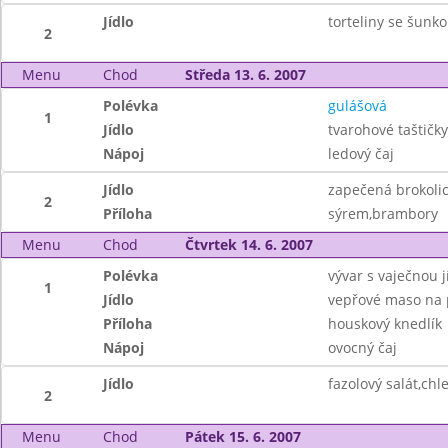
Jídlo
torteliny se šunk
2
Menu
Chod
Středa 13. 6. 2007
Polévka
gulášová
1
Jídlo
tvarohové taštičky
Nápoj
ledový čaj
Jídlo
zapečená brokoli
2
Příloha
sýrem,brambory
Menu
Chod
Čtvrtek 14. 6. 2007
Polévka
vývar s vaječnou j
1
Jídlo
vepřové maso na 
Příloha
houskový knedlík
Nápoj
ovocný čaj
Jídlo
fazolový salát,ch
2
Menu
Chod
Pátek 15. 6. 2007