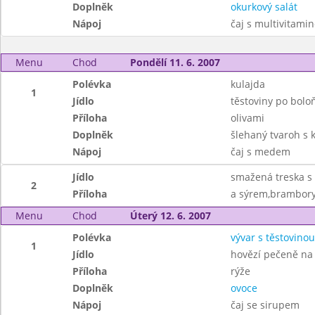
Doplněk
okurkový salát
Nápoj
čaj s multivitami
Menu
Chod
Pondělí 11. 6. 2007
Polévka
kulajda
1
Jídlo
těstoviny po bolo
Příloha
olivami
Doplněk
šlehaný tvaroh s
Nápoj
čaj s medem
Jídlo
smažená treska s 
2
Příloha
a sýrem,brambor
Menu
Chod
Úterý 12. 6. 2007
Polévka
vývar s těstovinou
1
Jídlo
hovězí pečeně na 
Příloha
rýže
Doplněk
ovoce
Nápoj
čaj se sirupem