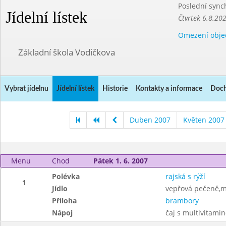
Poslední sync
Jídelní lístek
Čtvrtek 6.8.20
Omezení obje
Základní škola Vodičkova
Vybrat jídelnu
Jídelní lístek
Historie
Kontakty a informace
Doch
Duben 2007
Květen 2007
Menu
Chod
Pátek 1. 6. 2007
Polévka
rajská s rýží
1
Jídlo
vepřová pečeně,m
Příloha
brambory
Nápoj
čaj s multivitami