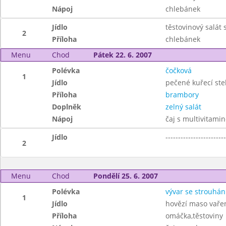
Nápoj
chlebánek
Jídlo
těstovinový salát
2
Příloha
chlebánek
Menu
Chod
Pátek 22. 6. 2007
Polévka
čočková
1
Jídlo
pečené kuřecí ste
Příloha
brambory
Doplněk
zelný salát
Nápoj
čaj s multivitami
Jídlo
------------------------
2
Menu
Chod
Pondělí 25. 6. 2007
Polévka
vývar se strouhá
1
Jídlo
hovězí maso vařen
Příloha
omáčka,těstoviny