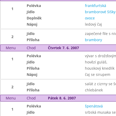
Polévka
frankfurtská
1
Jídlo
bramborové šišky
Doplněk
ovoce
Nápoj
ledový čaj
Jídlo
zapečené file s ni
2
Příloha
brambory
Menu
Chod
Čtvrtek 7. 6. 2007
Polévka
vývar s drožďovým
1
Jídlo
hovězí guláš,
Příloha
houskový knedlík
Nápoj
čaj se sirupem
Jídlo
salát z cizrny se 
2
Příloha
chlebánek
Menu
Chod
Pátek 8. 6. 2007
Polévka
špenátová
1
Jídlo
srbská musaka se