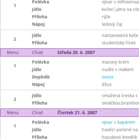
Polévka
vývar s mlhovino
1
Jídlo
kuřecí játra na cib
Příloha
rýže
Nápoj
ledový čaj
Jídlo
nastavovaná kaše 
2
Příloha
studentský řízek
Menu
Chod
Středa 20. 6. 2007
Polévka
masový krém
1
Jídlo
nudle s mákem
Doplněk
ovoce
Nápoj
džus
Jídlo
smažená treska s
2
Příloha
omáčkou,brambo
Menu
Chod
Čtvrtek 21. 6. 2007
Polévka
vývar s kapáním
1
Jídlo
hovězí pečeně na
Příloha
houskový knedlík