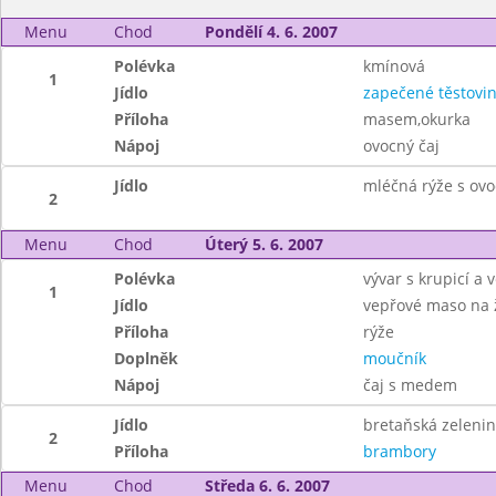
Menu
Chod
Pondělí 4. 6. 2007
Polévka
kmínová
1
Jídlo
zapečené těstovi
Příloha
masem,okurka
Nápoj
ovocný čaj
Jídlo
mléčná rýže s ov
2
Menu
Chod
Úterý 5. 6. 2007
Polévka
vývar s krupicí a 
1
Jídlo
vepřové maso na 
Příloha
rýže
Doplněk
moučník
Nápoj
čaj s medem
Jídlo
bretaňská zelenin
2
Příloha
brambory
Menu
Chod
Středa 6. 6. 2007