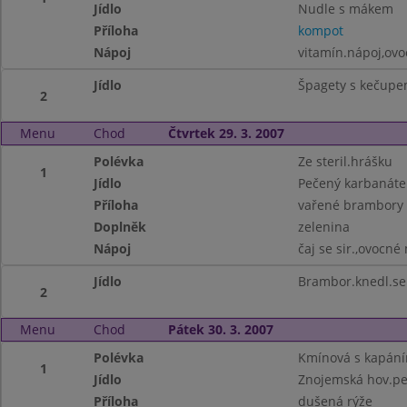
Jídlo
Nudle s mákem
Příloha
kompot
Nápoj
vitamín.nápoj,ov
Jídlo
Špagety s kečupe
2
Menu
Chod
Čtvrtek 29. 3. 2007
Polévka
Ze steril.hrášku
1
Jídlo
Pečený karbanáte
Příloha
vařené brambory
Doplněk
zelenina
Nápoj
čaj se sir.,ovocné
Jídlo
Brambor.knedl.se 
2
Menu
Chod
Pátek 30. 3. 2007
Polévka
Kmínová s kapán
1
Jídlo
Znojemská hov.pe
Příloha
dušená rýže