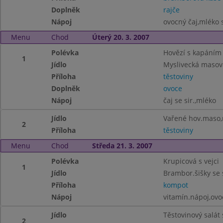
Doplněk
rajče
Nápoj
ovocný čaj,mléko s
Menu
Chod
Úterý 20. 3. 2007
Polévka
Hovězí s kapáním
1
Jídlo
Myslivecká maso
Příloha
těstoviny
Doplněk
ovoce
Nápoj
čaj se sir.,mléko
Jídlo
Vařené hov.maso,
2
Příloha
těstoviny
Menu
Chod
Středa 21. 3. 2007
Polévka
Krupicová s vejci
1
Jídlo
Brambor.šišky se 
Příloha
kompot
Nápoj
vitamín.nápoj,ov
Jídlo
Těstovinový salát 
2