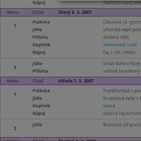
Nápoj
multivit.nápoj,mlé
Menu
Chod
Úterý 6. 3. 2007
Polévka
Cibulová se sýre
1
Jídlo
Uherská vepř.peč
Příloha
dušená rýže
Doplněk
zeleninový salát
Nápoj
čaj s citr.,mléko
Jídlo
Smaž.kuřecí řízek
2
Příloha
vařené brambory
Menu
Chod
Středa 7. 3. 2007
Polévka
Frankfurtská s p
1
Jídlo
Krupicová kaše s
Doplněk
ovoce
Nápoj
ovocný čaj,ochuc
Jídlo
Brambor.střapačk
2