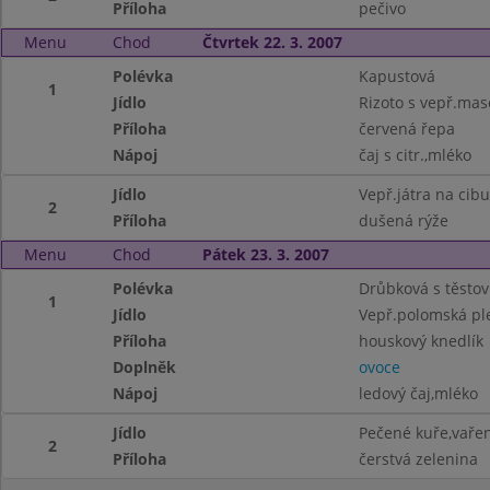
Příloha
pečivo
Menu
Chod
Čtvrtek 22. 3. 2007
Polévka
Kapustová
1
Jídlo
Rizoto s vepř.ma
Příloha
červená řepa
Nápoj
čaj s citr.,mléko
Jídlo
Vepř.játra na cibu
2
Příloha
dušená rýže
Menu
Chod
Pátek 23. 3. 2007
Polévka
Drůbková s těsto
1
Jídlo
Vepř.polomská pl
Příloha
houskový knedlík
Doplněk
ovoce
Nápoj
ledový čaj,mléko
Jídlo
Pečené kuře,vaře
2
Příloha
čerstvá zelenina