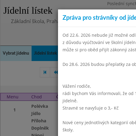
Poslední sync
Jídelní lístek
Středa 5.8.202
Zpráva pro strávníky od jíd
Základní škola, Praha 4, Na Líše 16
Od 22.6. 2026 nebude již možné odl
z důvodu vyúčtování ve školní jíde
může si pro oběd přijít zákonný zá
Vybrat jídelnu
Jídelní lístek
Historie
Kontakty a informace
Doch
Do 28.6. 2026 budou přeplatky za o
Leden 2007
Únor 2007
Vážení rodiče,
rádi bychom Vás informovali, že od 
Menu
Chod
Čtvrtek 1. 3. 2007
jidelně.
Polévka
Čočková
Stravné se navyšuje o 3,- Kč
1
Jídlo
Vepř.maso v mrkv
Příloha
vařené brambory
Nové ceny jednotlivých kategorií 
Doplněk
ovoce
školy.
Nápoj
čaj s citr.,mléko