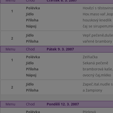
Menu
Chod
Čtvrtek 8. 3. 2007
Polévka
Hovězí s těstovin
1
Jídlo
Hov.maso vař.,ko
Příloha
houskový knedlík
Nápoj
čaj se sirupem,ml
Jídlo
Vepř.pečeně,duše
2
Příloha
vařené brambory
Menu
Chod
Pátek 9. 3. 2007
Polévka
Zelňačka
1
Jídlo
Sekaná pečeně
Příloha
bramborová kaše,
Nápoj
ovocný čaj,mléko
Jídlo
Zapeč.ital.nudle
2
Příloha
a žampiony
Menu
Chod
Pondělí 12. 3. 2007
Polévka
Pórková