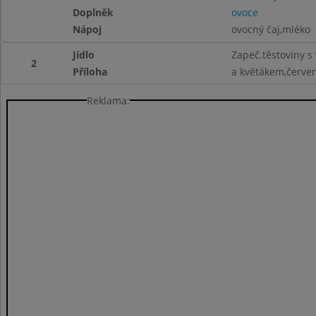
Doplněk
ovoce
Nápoj
ovocný čaj,mléko
Jídlo
Zapeč.těstoviny 
2
Příloha
a květákem,červe
Reklama: