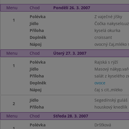
Menu
Chod
Pondělí 26. 3. 2007
Polévka
Z vaječné jíšky
1
Jídlo
Čočka nakyselo,u
Příloha
kyselá okurka
Doplněk
croissant
Nápoj
ovocný čaj,mléko s
Menu
Chod
Úterý 27. 3. 2007
Polévka
Rajská s rýží
1
Jídlo
Masový nákyp,va
Příloha
salát z kyselého ze
Doplněk
ovoce
Nápoj
čaj s cit.,mléko
Jídlo
Segedínský guláš
2
Příloha
houskový knedlík
Menu
Chod
Středa 28. 3. 2007
Polévka
Dršťková
1