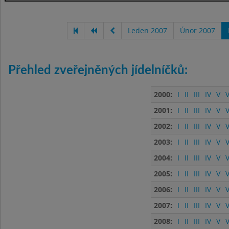
Leden 2007
Únor 2007
Přehled zveřejněných jídelníčků:
2000:
I
II
III
IV
V
V
2001:
I
II
III
IV
V
V
2002:
I
II
III
IV
V
V
2003:
I
II
III
IV
V
V
2004:
I
II
III
IV
V
V
2005:
I
II
III
IV
V
V
2006:
I
II
III
IV
V
V
2007:
I
II
III
IV
V
V
2008:
I
II
III
IV
V
V