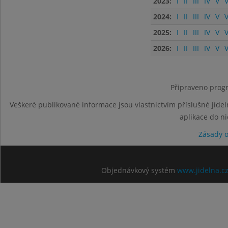
2023:
I
II
III
IV
V
V
2024:
I
II
III
IV
V
V
2025:
I
II
III
IV
V
V
2026:
I
II
III
IV
V
V
Připraveno progr
Veškeré publikované informace jsou vlastnictvím příslušné jídel
aplikace do n
Zásady 
Objednávkový systém
www.jidelna.c