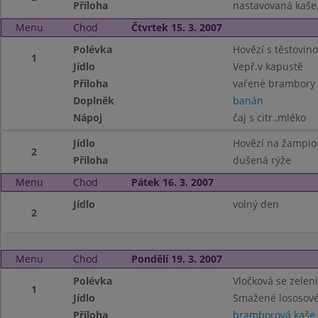
Příloha
nastavovaná kaše,
Menu
Chod
Čtvrtek 15. 3. 2007
Polévka
Hovězí s těstovin
1
Jídlo
Vepř.v kapustě
Příloha
vařené brambory
Doplněk
banán
Nápoj
čaj s citr.,mléko
Jídlo
Hovězí na žampi
2
Příloha
dušená rýže
Menu
Chod
Pátek 16. 3. 2007
Jídlo
volný den
2
Menu
Chod
Pondělí 19. 3. 2007
Polévka
Vločková se zelen
1
Jídlo
Smažené lososové
Příloha
bramborová kaše