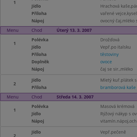
1
Jídlo
Hrachová kaše,pá
Příloha
vařené vejce,kyse
Nápoj
ovocný čaj,mléko s
Menu
Chod
Úterý 13. 3. 2007
Polévka
Drožďová
1
Jídlo
Vepř.po italsku
Příloha
těstoviny
Doplněk
ovoce
Nápoj
čaj se sir.,mléko
Jídlo
Mletý kuř.plátek 
2
Příloha
bramborová kaše
Menu
Chod
Středa 14. 3. 2007
Polévka
Masová krémová
1
Jídlo
Rýžový nákyp s o
Nápoj
vitamín.nápoj,oc
Jídlo
Vepř.pečeně
2