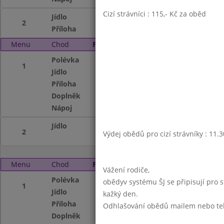
Cizí strávníci : 115,- Kč za oběd
Jídlo
Hov.maso na rajč
2
Příloha
vařené brambory
Menu
Chod
Pátek 2. 3. 2007
Polévka
Zeleninová
1
Jídlo
Vepř.maso na pap
Příloha
těstoviny
Doplněk
ovoce,termix
Nápoj
ovocný čaj,mléko
Jídlo
Dukátové buchtič
2
Výdej obědů pro cizí strávníky : 11.
Menu
Chod
Pondělí 5. 3. 2007
Vážení rodiče,
Polévka
Bramborová
obědyv systému ŠJ se připisují pro 
1
Jídlo
Ryba Pangasius s 
kažký den.
Příloha
vařené brambory
Odhlašování obědů mailem nebo telef
Doplněk
ovoce