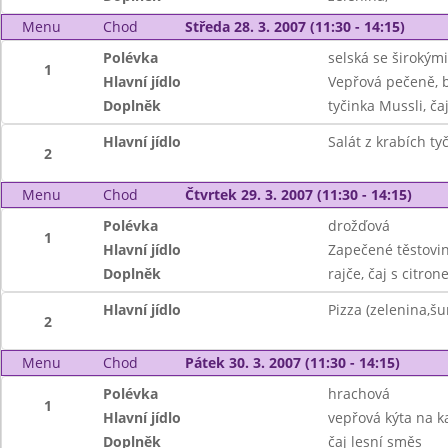
Menu
Chod
Středa 28. 3. 2007 (11:30 - 14:15)
Polévka
selská se širokým
1
Hlavní jídlo
Vepřová pečeně, 
Doplněk
tyčinka Mussli, ča
Hlavní jídlo
Salát z krabích ty
2
Menu
Chod
Čtvrtek 29. 3. 2007 (11:30 - 14:15)
Polévka
drožďová
1
Hlavní jídlo
Zapečené těstovi
Doplněk
rajče, čaj s citro
Hlavní jídlo
Pizza (zelenina,š
2
Menu
Chod
Pátek 30. 3. 2007 (11:30 - 14:15)
Polévka
hrachová
1
Hlavní jídlo
vepřová kýta na k
Doplněk
čaj lesní směs