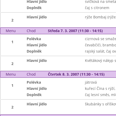
Hlavní jídlo
svíčková na smeta
Doplněk
čaj s citronem
Hlavní jídlo
rýže Bombaj (rýže
2
Menu
Chod
Středa 7. 3. 2007 (11:30 - 14:15)
Polévka
cizrnová se smaž
1
Hlavní jídlo
čevabčiči, brambo
Doplněk
rajský salát, čaj o
Hlavní jídlo
Květákový nákyp 
2
Menu
Chod
Čtvrtek 8. 3. 2007 (11:30 - 14:15)
Polévka
játrová
1
Hlavní jídlo
kuřecí Čína s rýží,
Doplněk
čaj lesní směs, m
Hlavní jídlo
škubánky s oříšk
2