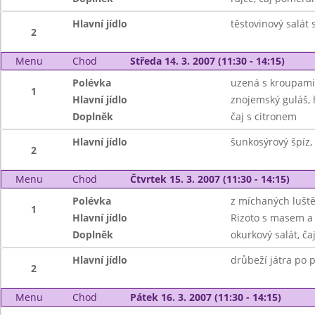
Hlavní jídlo
těstovinový salát
2
Menu
Chod
Středa 14. 3. 2007 (11:30 - 14:15)
Polévka
uzená s kroupami
1
Hlavní jídlo
znojemský guláš, 
Doplněk
čaj s citronem
Hlavní jídlo
šunkosýrový špíz,
2
Menu
Chod
Čtvrtek 15. 3. 2007 (11:30 - 14:15)
Polévka
z míchaných lušt
1
Hlavní jídlo
Rizoto s masem a 
Doplněk
okurkový salát, ča
Hlavní jídlo
drůbeží játra po 
2
Menu
Chod
Pátek 16. 3. 2007 (11:30 - 14:15)