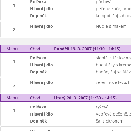
Polévka
pórková
1
Hlavní jídlo
pečené kuře, bra
Doplněk
kompot, čaj jahod
Hlavní jídlo
Nudle s mákem,
2
Menu
Chod
Pondělí 19. 3. 2007 (11:30 - 14:15)
Polévka
slepičí s těstovin
1
Hlavní jídlo
buchtičky s krém
Doplněk
banán, čaj se šťá
Hlavní jídlo
zeleninové lečo, 
2
Menu
Chod
Úterý 20. 3. 2007 (11:30 - 14:15)
Polévka
rýžová
1
Hlavní jídlo
Vepřová pečeně, z
Doplněk
čaj s citronem