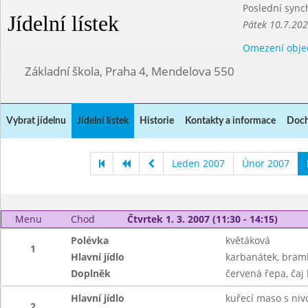
Poslední sync
Jídelní lístek
Pátek 10.7.20
Omezení obje
Základní škola, Praha 4, Mendelova 550
Vybrat jídelnu
Jídelní lístek
Historie
Kontakty a informace
Doch
Leden 2007
Únor 2007
Menu
Chod
Čtvrtek 1. 3. 2007 (11:30 - 14:15)
Polévka
květáková
1
Hlavní jídlo
karbanátek, bram
Doplněk
červená řepa, čaj
Hlavní jídlo
kuřecí maso s nivo
2