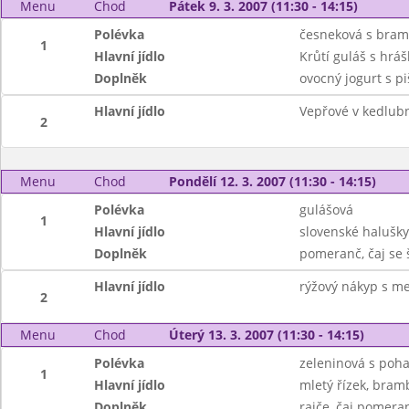
Menu
Chod
Pátek 9. 3. 2007 (11:30 - 14:15)
Polévka
česneková s bra
1
Hlavní jídlo
Krůtí guláš s hráš
Doplněk
ovocný jogurt s pi
Hlavní jídlo
Vepřové v kedlub
2
Menu
Chod
Pondělí 12. 3. 2007 (11:30 - 14:15)
Polévka
gulášová
1
Hlavní jídlo
slovenské halušky
Doplněk
pomeranč, čaj se š
Hlavní jídlo
rýžový nákyp s m
2
Menu
Chod
Úterý 13. 3. 2007 (11:30 - 14:15)
Polévka
zeleninová s poh
1
Hlavní jídlo
mletý řízek, bram
Doplněk
rajče, čaj pomeran