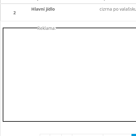
Hlavní jídlo
cizrna po valašsku
2
Reklama: