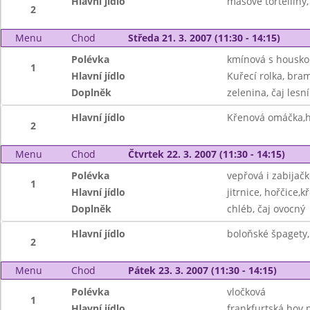
Hlavní jídlo
masové tortelliny,
2
Menu
Chod
Středa 21. 3. 2007 (11:30 - 14:15)
Polévka
kmínová s housk
1
Hlavní jídlo
Kuřecí rolka, bra
Doplněk
zelenina, čaj lesn
Hlavní jídlo
Křenová omáčka,h
2
Menu
Chod
Čtvrtek 22. 3. 2007 (11:30 - 14:15)
Polévka
vepřová i zabijač
1
Hlavní jídlo
jitrnice, hořčice,k
Doplněk
chléb, čaj ovocný
Hlavní jídlo
boloňské špagety,
2
Menu
Chod
Pátek 23. 3. 2007 (11:30 - 14:15)
Polévka
vločková
1
Hlavní jídlo
frankfurtská hov.