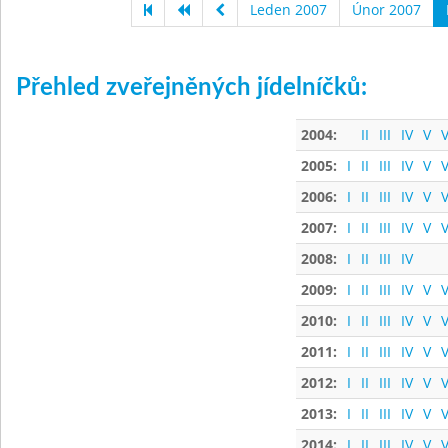
Leden 2007
Únor 2007
Přehled zveřejněných jídelníčků:
2004:
II
III
IV
V
V
2005:
I
II
III
IV
V
V
2006:
I
II
III
IV
V
V
2007:
I
II
III
IV
V
V
2008:
I
II
III
IV
2009:
I
II
III
IV
V
V
2010:
I
II
III
IV
V
V
2011:
I
II
III
IV
V
V
2012:
I
II
III
IV
V
V
2013:
I
II
III
IV
V
V
2014:
I
II
III
IV
V
V