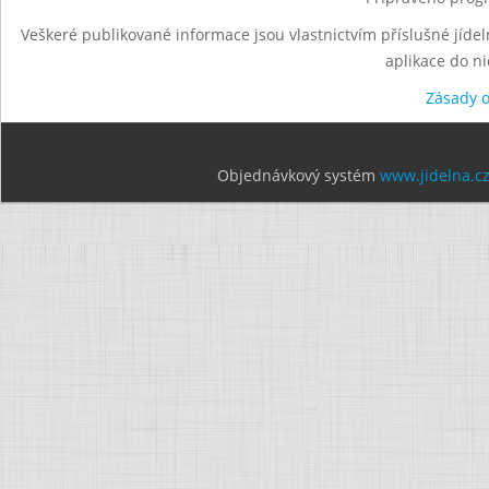
Veškeré publikované informace jsou vlastnictvím příslušné jídel
aplikace do n
Zásady 
Objednávkový systém
www.jidelna.c