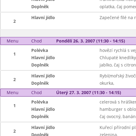
Doplněk
oplatka, čaj pomer
Hlavní jídlo
Zapečené filé na 
2
Menu
Chod
Pondělí 26. 3. 2007 (11:30 - 14:15)
Polévka
hovězí rychlá s v
1
Hlavní jídlo
Chlupaté knedlíky
Doplněk
jablko, čaj s citr
Hlavní jídlo
Rybí(mořský živoč
2
Doplněk
okurka,
Menu
Chod
Úterý 27. 3. 2007 (11:30 - 14:15)
Polévka
celerová s hrášk
1
Hlavní jídlo
hamburger s oblo
Doplněk
čaj ovocný, baná
Hlavní jídlo
Kuřecí přírodní pl
2
Doplněk
zelenina,