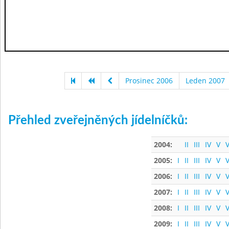
Prosinec 2006
Leden 2007
Přehled zveřejněných jídelníčků:
2004:
II
III
IV
V
V
2005:
I
II
III
IV
V
V
2006:
I
II
III
IV
V
V
2007:
I
II
III
IV
V
V
2008:
I
II
III
IV
V
V
2009:
I
II
III
IV
V
V