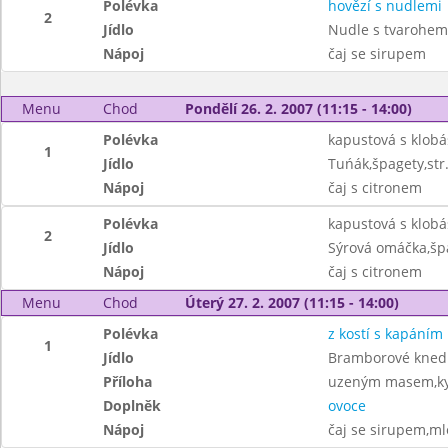
Polévka
hovězí s nudlemi
2
Jídlo
Nudle s tvarohem
Nápoj
čaj se sirupem
Menu
Chod
Pondělí 26. 2. 2007 (11:15 - 14:00)
Polévka
kapustová s klob
1
Jídlo
Tuńák,špagety,str
Nápoj
čaj s citronem
Polévka
kapustová s klob
2
Jídlo
Sýrová omáčka,šp
Nápoj
čaj s citronem
Menu
Chod
Úterý 27. 2. 2007 (11:15 - 14:00)
Polévka
z kostí s kapáním
1
Jídlo
Bramborové knedl
Příloha
uzeným masem,kys
Doplněk
ovoce
Nápoj
čaj se sirupem,ml