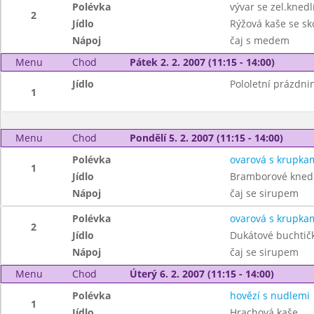
Polévka
vývar se zel.kned
2
Jídlo
Rýžová kaše se sko
Nápoj
čaj s medem
Menu
Chod
Pátek 2. 2. 2007 (11:15 - 14:00)
Jídlo
Pololetní prázdni
1
Menu
Chod
Pondělí 5. 2. 2007 (11:15 - 14:00)
Polévka
ovarová s krupka
1
Jídlo
Bramborové knedl
Nápoj
čaj se sirupem
Polévka
ovarová s krupka
2
Jídlo
Dukátové buchtič
Nápoj
čaj se sirupem
Menu
Chod
Úterý 6. 2. 2007 (11:15 - 14:00)
Polévka
hovězí s nudlemi
1
Jídlo
Hrachová kaše,