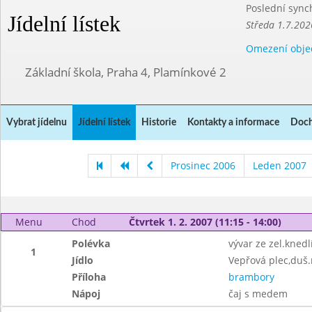
Poslední sync
Jídelní lístek
Středa 1.7.202
Omezení obje
Základní škola, Praha 4, Plamínkové 2
Vybrat jídelnu
Jídelní lístek
Historie
Kontakty a informace
Doch
Prosinec 2006
Leden 2007
Menu
Chod
Čtvrtek 1. 2. 2007 (11:15 - 14:00)
Polévka
vývar ze zel.knedl
1
Jídlo
Vepřová plec,duš.
Příloha
brambory
Nápoj
čaj s medem