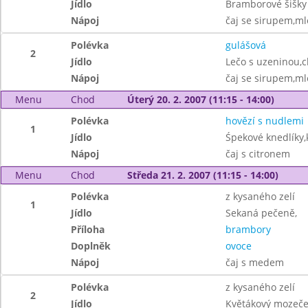
Jídlo
Bramborové šišky 
Nápoj
čaj se sirupem,ml
Polévka
gulášová
2
Jídlo
Lečo s uzeninou,c
Nápoj
čaj se sirupem,ml
Menu
Chod
Úterý 20. 2. 2007 (11:15 - 14:00)
Polévka
hovězí s nudlemi
1
Jídlo
Śpekové knedlíky,k
Nápoj
čaj s citronem
Menu
Chod
Středa 21. 2. 2007 (11:15 - 14:00)
Polévka
z kysaného zelí
1
Jídlo
Sekaná pečeně,
Příloha
brambory
Doplněk
ovoce
Nápoj
čaj s medem
Polévka
z kysaného zelí
2
Jídlo
Květákový mozeče