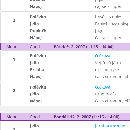
Nápoj
čaj se sirupem
Polévka
hovězí s noky
2
Jídlo
Brokolicový nákyp
Doplněk
jogurt
Nápoj
čaj se sirupem
Menu
Chod
Pátek 9. 2. 2007 (11:15 - 14:00)
Polévka
čočková
1
Jídlo
Vepřová játra,
Příloha
dušená rýže
Nápoj
čaj s citronem,ml
Polévka
čočková
2
Jídlo
Bramborák
Nápoj
čaj s citronem,ml
Menu
Chod
Pondělí 12. 2. 2007 (11:15 - 14:00)
Jídlo
Jarní prázdniny
1