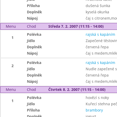
Příloha
dušená šunka
Doplněk
kyselá okurka
Nápoj
čaj s citronem,mo
Menu
Chod
Středa 7. 2. 2007 (11:15 - 14:00)
Polévka
rajská s kapáním
1
Jídlo
Zapečené těstovi
Doplněk
červená řepa
Nápoj
čaj s medem,mlé
Polévka
rajská s kapáním
2
Jídlo
Nudle zapečené s
Doplněk
červená řepa
Nápoj
čaj s medem,mlé
Menu
Chod
Čtvrtek 8. 2. 2007 (11:15 - 14:00)
Polévka
hovězí s noky
1
Jídlo
Kuřecí stehna pe
Příloha
brambory
Doplněk
jogurt