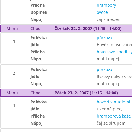
Příloha
brambory
Doplněk
ovoce
Nápoj
čaj s medem
Menu
Chod
Čtvrtek 22. 2. 2007 (11:15 - 14:00)
Polévka
pórková
1
Jídlo
Hovězí maso vaře
Příloha
houskové knedlík
Nápoj
multi nápoj
Polévka
pórková
2
Jídlo
Rýžový nákyp s o
Nápoj
multi nápoj
Menu
Chod
Pátek 23. 2. 2007 (11:15 - 14:00)
Polévka
hovězí s nudlemi
1
Jídlo
Uzenná plec,
Příloha
bramborová kaše
Nápoj
čaj se sirupem