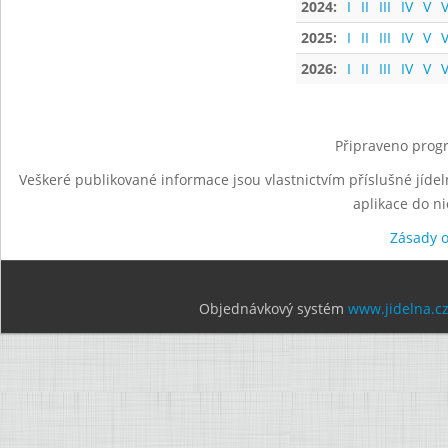
2024:
I
II
III
IV
V
V
2025:
I
II
III
IV
V
V
2026:
I
II
III
IV
V
V
Připraveno progr
Veškeré publikované informace jsou vlastnictvím příslušné jídel
aplikace do n
Zásady 
Objednávkový systém
www.jidelna.c