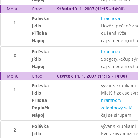
Menu
Chod
Středa 10. 1. 2007 (11:15 - 14:00)
Polévka
hrachová
1
Jídlo
Hovězí pečeně zn
Příloha
dušená rýže
Nápoj
čaj s medem,och
Polévka
hrachová
2
Jídlo
Śpagety,kečup,sýr
Nápoj
čaj s medem,och
Menu
Chod
Čtvrtek 11. 1. 2007 (11:15 - 14:00)
Polévka
vývar s krupkami
1
Jídlo
Mletý řízek se sýr
Příloha
brambory
Doplněk
zeleninový salát
Nápoj
čaj se sirupem
Polévka
vývar s krupkami
2
Jídlo
Květákový mozeče