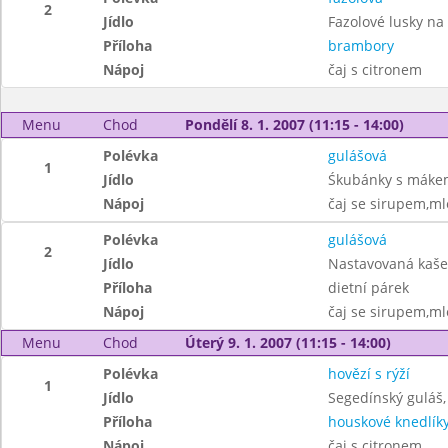
2
Jídlo
Fazolové lusky na
Příloha
brambory
Nápoj
čaj s citronem
Menu
Chod
Pondělí 8. 1. 2007 (11:15 - 14:00)
Polévka
gulášová
1
Jídlo
Śkubánky s máke
Nápoj
čaj se sirupem,ml
Polévka
gulášová
2
Jídlo
Nastavovaná kaše 
Příloha
dietní párek
Nápoj
čaj se sirupem,ml
Menu
Chod
Úterý 9. 1. 2007 (11:15 - 14:00)
Polévka
hovězí s rýží
1
Jídlo
Segedínský guláš,
Příloha
houskové knedlík
Nápoj
čaj s citronem