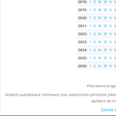
2018:
I
II
III
IV
V
V
2019:
I
II
III
IV
V
V
2020:
I
II
III
IV
V
V
2021:
I
II
III
IV
V
V
2022:
I
II
III
IV
V
V
2023:
I
II
III
IV
V
V
2024:
I
II
III
IV
V
V
2025:
I
II
III
IV
V
V
2026:
I
II
III
IV
V
V
Připraveno progr
Veškeré publikované informace jsou vlastnictvím příslušné jídel
aplikace do n
Zásady 