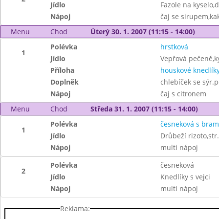
Jídlo
Fazole na kyselo,d
Nápoj
čaj se sirupem,ka
Menu
Chod
Úterý 30. 1. 2007 (11:15 - 14:00)
Polévka
hrstková
1
Jídlo
Vepřová pečeně,ky
Příloha
houskové knedlík
Doplněk
chlebíček se sýr
Nápoj
čaj s citronem
Menu
Chod
Středa 31. 1. 2007 (11:15 - 14:00)
Polévka
česneková s bra
1
Jídlo
Drůbeží rizoto,str
Nápoj
multi nápoj
Polévka
česneková
2
Jídlo
Knedlíky s vejci
Nápoj
multi nápoj
Reklama: