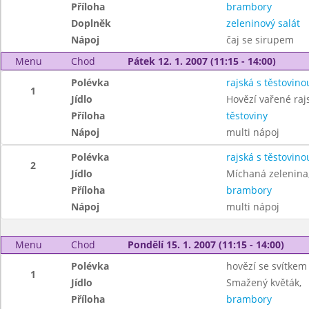
Příloha
brambory
Doplněk
zeleninový salát
Nápoj
čaj se sirupem
Menu
Chod
Pátek 12. 1. 2007 (11:15 - 14:00)
Polévka
rajská s těstovino
1
Jídlo
Hovězí vařené ra
Příloha
těstoviny
Nápoj
multi nápoj
Polévka
rajská s těstovino
2
Jídlo
Míchaná zelenina
Příloha
brambory
Nápoj
multi nápoj
Menu
Chod
Pondělí 15. 1. 2007 (11:15 - 14:00)
Polévka
hovězí se svítkem
1
Jídlo
Smažený květák,
Příloha
brambory