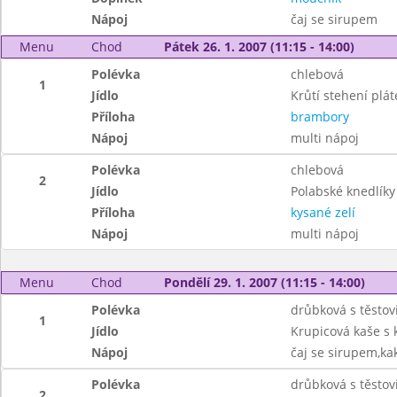
Nápoj
čaj se sirupem
Menu
Chod
Pátek 26. 1. 2007 (11:15 - 14:00)
Polévka
chlebová
1
Jídlo
Krůtí stehení plát
Příloha
brambory
Nápoj
multi nápoj
Polévka
chlebová
2
Jídlo
Polabské knedlíky 
Příloha
kysané zelí
Nápoj
multi nápoj
Menu
Chod
Pondělí 29. 1. 2007 (11:15 - 14:00)
Polévka
drůbková s těstov
1
Jídlo
Krupicová kaše s
Nápoj
čaj se sirupem,ka
Polévka
drůbková s těstov
2