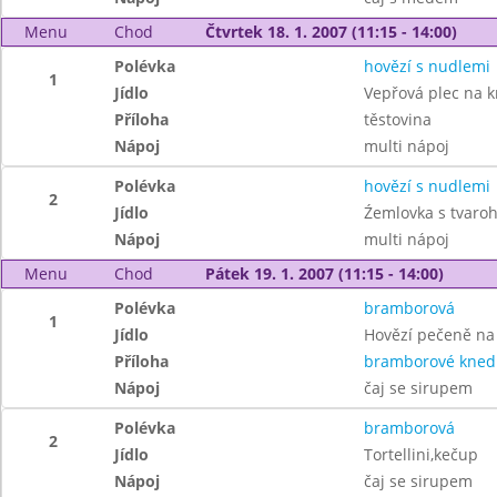
Menu
Chod
Čtvrtek 18. 1. 2007 (11:15 - 14:00)
Polévka
hovězí s nudlemi
1
Jídlo
Vepřová plec na 
Příloha
těstovina
Nápoj
multi nápoj
Polévka
hovězí s nudlemi
2
Jídlo
Źemlovka s tvaro
Nápoj
multi nápoj
Menu
Chod
Pátek 19. 1. 2007 (11:15 - 14:00)
Polévka
bramborová
1
Jídlo
Hovězí pečeně na
Příloha
bramborové knedl
Nápoj
čaj se sirupem
Polévka
bramborová
2
Jídlo
Tortellini,kečup
Nápoj
čaj se sirupem