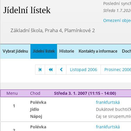
Poslední sync
Jídelní lístek
Středa 1.7.202
Omezení obje
Základní škola, Praha 4, Plamínkové 2
Vybrat jídelnu
Jídelní lístek
Historie
Kontakty a informace
Doch
Listopad 2006
Prosinec 200
Menu
Chod
Středa 3. 1. 2007 (11:15 - 14:00)
Polévka
frankfurtská
1
Jídlo
Dukátové buchtič
Nápoj
čaj se sirupem,ml
Polévka
frankfurtská
2