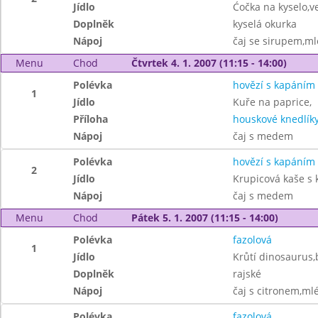
Jídlo
Ćočka na kyselo,v
Doplněk
kyselá okurka
Nápoj
čaj se sirupem,ml
Menu
Chod
Čtvrtek 4. 1. 2007 (11:15 - 14:00)
Polévka
hovězí s kapáním
1
Jídlo
Kuře na paprice,
Příloha
houskové knedlík
Nápoj
čaj s medem
Polévka
hovězí s kapáním
2
Jídlo
Krupicová kaše s
Nápoj
čaj s medem
Menu
Chod
Pátek 5. 1. 2007 (11:15 - 14:00)
Polévka
fazolová
1
Jídlo
Krůtí dinosaurus
Doplněk
rajské
Nápoj
čaj s citronem,ml
Polévka
fazolová