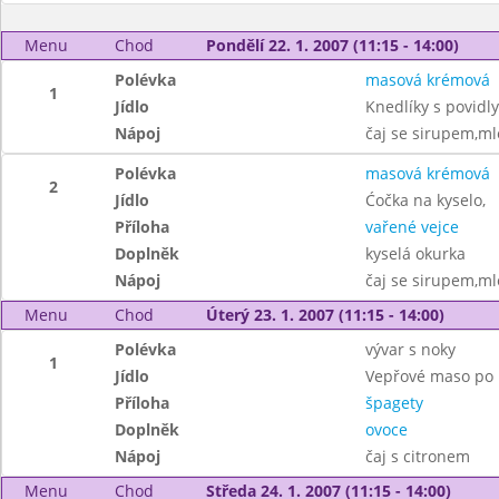
Menu
Chod
Pondělí 22. 1. 2007 (11:15 - 14:00)
Polévka
masová krémová
1
Jídlo
Knedlíky s povid
Nápoj
čaj se sirupem,ml
Polévka
masová krémová
2
Jídlo
Ćočka na kyselo,
Příloha
vařené vejce
Doplněk
kyselá okurka
Nápoj
čaj se sirupem,ml
Menu
Chod
Úterý 23. 1. 2007 (11:15 - 14:00)
Polévka
vývar s noky
1
Jídlo
Vepřové maso po i
Příloha
špagety
Doplněk
ovoce
Nápoj
čaj s citronem
Menu
Chod
Středa 24. 1. 2007 (11:15 - 14:00)