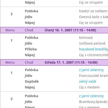
Nápoj
čaj se sirupem
Polévka
hovězí se svítkem
2
Jídlo
Ovesná kaše s ka
Nápoj
čaj se sirupem
Menu
Chod
Úterý 16. 1. 2007 (11:15 - 14:00)
Polévka
kmínová
1
Jídlo
Svíčková pečeně,
Příloha
houskové knedlík
Nápoj
čaj s citronem,ml
Menu
Chod
Středa 17. 1. 2007 (11:15 - 14:00)
Polévka
z jarní zeleniny
1
Jídlo
Francouzské bram
Doplněk
zelný salát
Nápoj
čaj s medem
Polévka
z jarní zeleniny
2
Jídlo
Brambory,špenát,v
Nápoj
čaj s medem