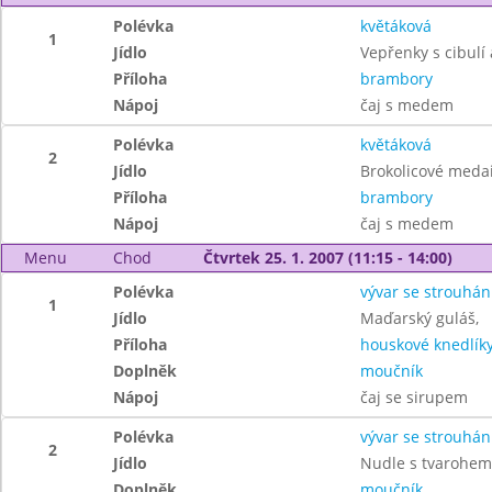
Polévka
květáková
1
Jídlo
Vepřenky s cibulí 
Příloha
brambory
Nápoj
čaj s medem
Polévka
květáková
2
Jídlo
Brokolicové medai
Příloha
brambory
Nápoj
čaj s medem
Menu
Chod
Čtvrtek 25. 1. 2007 (11:15 - 14:00)
Polévka
vývar se strouhá
1
Jídlo
Maďarský guláš,
Příloha
houskové knedlík
Doplněk
moučník
Nápoj
čaj se sirupem
Polévka
vývar se strouhá
2
Jídlo
Nudle s tvarohem
Doplněk
moučník