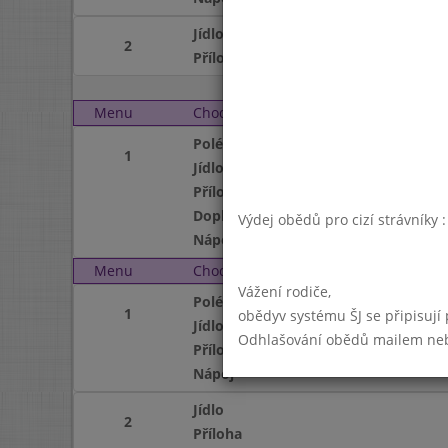
Jídlo
2
Příloha
Menu
Chod
Pondělí 4. 12. 2006
Polévka
1
Jídlo
Příloha
Doplněk
Výdej obědů pro cizí strávníky 
Nápoj
Menu
Chod
Úterý 5. 12. 2006
Vážení rodiče,
Polévka
1
obědyv systému ŠJ se připisují
Jídlo
Odhlašování obědů mailem nebo 
Příloha
Nápoj
Jídlo
2
Příloha