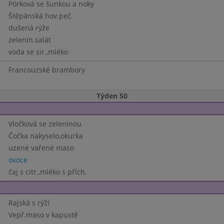
Pórková se šunkou a noky
Štěpánská hov.peč.
dušená rýže
zelenin.salát
voda se sir.,mléko
Francouzské brambory
Týden 50
Vločková se zeleninou
Čočka nakyselo,okurka
uzené vařené maso
ovoce
čaj s citr.,mléko s přích.
Rajská s rýží
Vepř.maso v kapustě