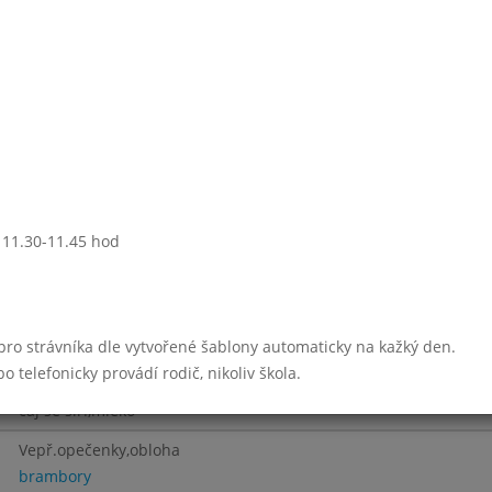
Řecký hovězí guláš
vařené brambory
Týden 49
Čočková
Aljaš.treska s cib.a slan.
vařené brambory
ovoce
: 11.30-11.45 hod
čaj s citr.,ovocné mléko
Hovězí s drobením
 pro strávníka dle vytvořené šablony automaticky na kažký den.
Hov.maso vařené
telefonicky provádí rodič, nikoliv škola.
fazol.lusky nakyselo,brambory
čaj se sir.,mléko
Vepř.opečenky,obloha
brambory