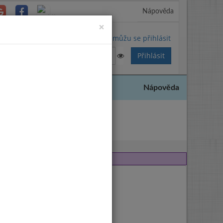
Nápověda
Close
×
Nemůžu se přihlásit
Nápověda
2007