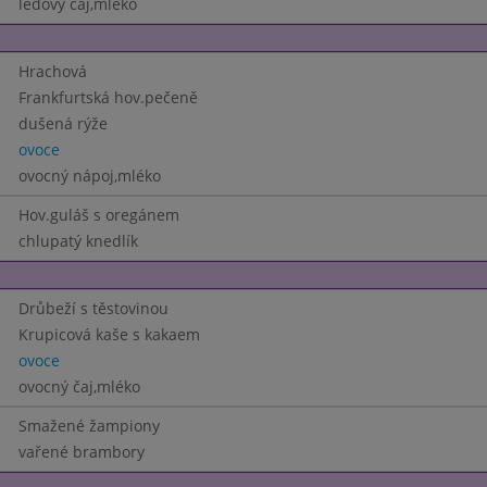
ledový čaj,mléko
Hrachová
Frankfurtská hov.pečeně
dušená rýže
ovoce
ovocný nápoj,mléko
Hov.guláš s oregánem
chlupatý knedlík
Drůbeží s těstovinou
Krupicová kaše s kakaem
ovoce
ovocný čaj,mléko
Smažené žampiony
vařené brambory