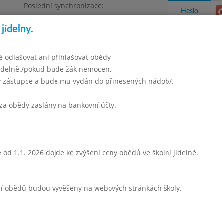
Poslední synchronizace:
Heslo
Středa 5.8.2026 6:57
jídelny.
 odlašovat ani přihlašovat obědy
jídelně./pokud bude žák nemocen,
ný zástupce a bude mu vydán do přinesených nádob/.
takty a informace
Docházka
Aktivity
za obědy zaslány na bankovní účty.
en 2006
Listopad 2006
Prosinec 2006
Leden 2007
Únor 
Týden 48
 od 1.1. 2026 dojde ke zvýšení ceny obědů ve školní jidelně.
Kmínová s vejci
Vepřová pečeně
rií obědů budou vyvěšeny na webových stránkách školy.
fazole po boloňsku
tvaroh s kakaem
čaj s cit.,mléko