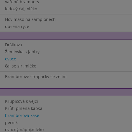
vařené brambory
ledový čaj,mléko
Hov.maso na žampionech
dušená rýže
Dršťková
Žemlovka s jablky
ovoce
čaj se sir.,mléko
Bramborové střapačky se zelím
Krupicová s vejci
Krůtí plněná kapsa
bramborová kaše
perník
ovocný nápoj,mléko