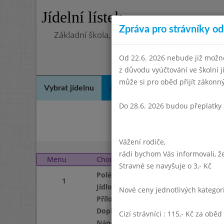
Jídelní lístek
Zpráva pro strávníky od 
Základní škola, Praha 4, Na Líše 16
Od 22.6. 2026 nebude již možné
z důvodu vyúčtování ve školní 
může si pro oběd přijít zákon
Vybrat jídelnu
Jídelní lístek
Historie
Kon
Do 28.6. 2026 budou přeplatky 
Říj
Vážení rodiče,
rádi bychom Vás informovali, že
Menu
Chod
Pátek 1. 12. 2006
Stravné se navyšuje o 3,- Kč
Polévka
1
Jídlo
Nové ceny jednotlivých katego
Příloha
Doplněk
Cizí strávníci : 115,- Kč za oběd
Nápoj