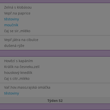
Zelná s klobásou
Vepř.na paprice
těstoviny
moučník
čaj se sir.,mléko
Vepř.játra na cibulce
dušená rýže
Hovězí s kapáním
Králík na česneku,zelí
houskový knedlík
čaj s citr.,mléko
Vař.hov.maso,rajská omáčka
těstoviny
Týden 52