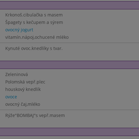
Krkonoš.cibulačka s masem
Špagety s kečupem a sýrem
ovocný jogurt
vitamín.nápoj,ochucené mléko
Kynuté ovoc.knedlíky s tvar.
Zeleninová
Polomská vepř.plec
houskový knedlík
ovoce
ovocný čaj,mléko
Rýže"BOMBAJ"s vepř.masem