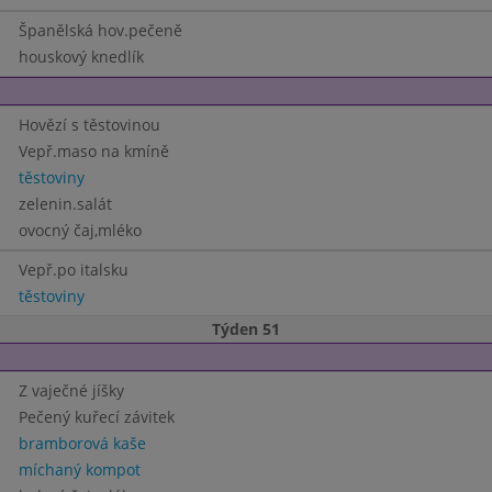
Španělská hov.pečeně
houskový knedlík
Hovězí s těstovinou
Vepř.maso na kmíně
těstoviny
zelenin.salát
ovocný čaj,mléko
Vepř.po italsku
těstoviny
Týden 51
Z vaječné jíšky
Pečený kuřecí závitek
bramborová kaše
míchaný kompot