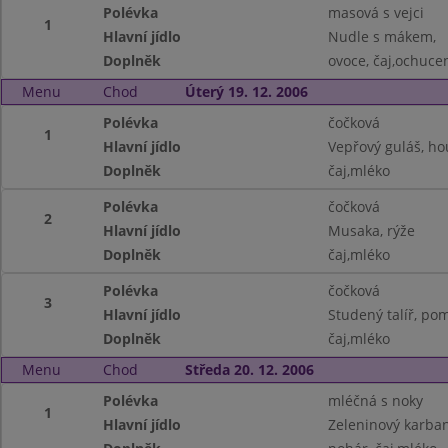
Polévka
masová s vejci
1
Hlavní jídlo
Nudle s mákem,
Doplněk
ovoce, čaj,ochuce
Menu
Chod
Úterý 19. 12. 2006
Polévka
čočková
1
Hlavní jídlo
Vepřový guláš, ho
Doplněk
čaj,mléko
Polévka
čočková
2
Hlavní jídlo
Musaka, rýže
Doplněk
čaj,mléko
Polévka
čočková
3
Hlavní jídlo
Studený talíř, po
Doplněk
čaj,mléko
Menu
Chod
Středa 20. 12. 2006
Polévka
mléčná s noky
1
Hlavní jídlo
Zeleninový karba