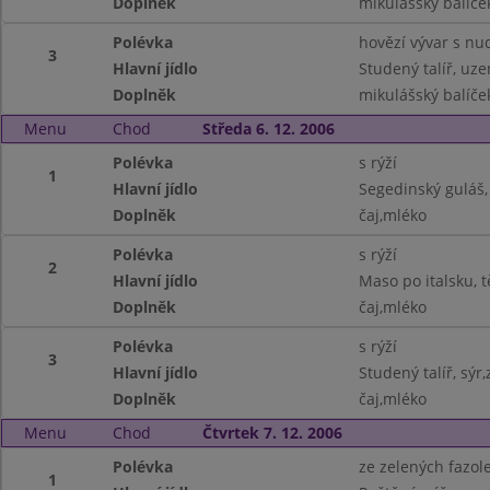
Doplněk
mikulášský balíček
Polévka
hovězí vývar s nu
3
Hlavní jídlo
Studený talíř, uze
Doplněk
mikulášský balíček
Menu
Chod
Středa 6. 12. 2006
Polévka
s rýží
1
Hlavní jídlo
Segedinský guláš,
Doplněk
čaj,mléko
Polévka
s rýží
2
Hlavní jídlo
Maso po italsku, t
Doplněk
čaj,mléko
Polévka
s rýží
3
Hlavní jídlo
Studený talíř, sýr
Doplněk
čaj,mléko
Menu
Chod
Čtvrtek 7. 12. 2006
Polévka
ze zelených fazol
1