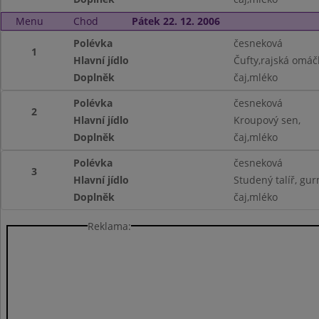
Menu
Chod
Pátek 22. 12. 2006
Polévka
česneková
1
Hlavní jídlo
Čufty,rajská omáč
Doplněk
čaj,mléko
Polévka
česneková
2
Hlavní jídlo
Kroupový sen,
Doplněk
čaj,mléko
Polévka
česneková
3
Hlavní jídlo
Studený talíř, gu
Doplněk
čaj,mléko
Reklama: