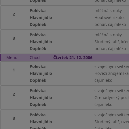
Doplněk
pohár, čaj,mléko
Polévka
mléčná s noky
2
Hlavní jídlo
Houbové rizoto,
Doplněk
pohár, čaj,mléko
Polévka
mléčná s noky
3
Hlavní jídlo
Studený talíř, kř
Doplněk
pohár, čaj,mléko
Menu
Chod
Čtvrtek 21. 12. 2006
Polévka
s vaječným svitk
1
Hlavní jídlo
Hovězí znojemská
Doplněk
čaj,mléko
Polévka
s vaječným svitk
2
Hlavní jídlo
Grenadýnský poc
Doplněk
čaj,mléko
Polévka
s vaječným svitk
3
Hlavní jídlo
Studený talíř, uze
Doplněk
čaj,mléko