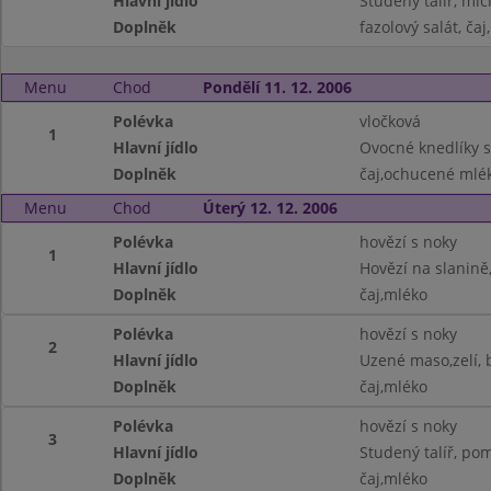
Hlavní jídlo
Studený talíř, mí
Doplněk
fazolový salát, ča
Menu
Chod
Pondělí 11. 12. 2006
Polévka
vločková
1
Hlavní jídlo
Ovocné knedlíky s
Doplněk
čaj,ochucené mlé
Menu
Chod
Úterý 12. 12. 2006
Polévka
hovězí s noky
1
Hlavní jídlo
Hovězí na slanině,
Doplněk
čaj,mléko
Polévka
hovězí s noky
2
Hlavní jídlo
Uzené maso,zelí,
Doplněk
čaj,mléko
Polévka
hovězí s noky
3
Hlavní jídlo
Studený talíř, pom
Doplněk
čaj,mléko