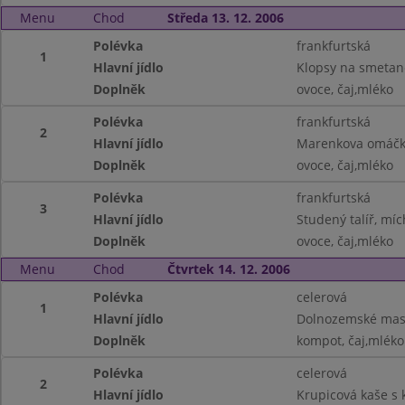
Menu
Chod
Středa 13. 12. 2006
Polévka
frankfurtská
1
Hlavní jídlo
Klopsy na smetan
Doplněk
ovoce, čaj,mléko
Polévka
frankfurtská
2
Hlavní jídlo
Marenkova omáčka
Doplněk
ovoce, čaj,mléko
Polévka
frankfurtská
3
Hlavní jídlo
Studený talíř, míc
Doplněk
ovoce, čaj,mléko
Menu
Chod
Čtvrtek 14. 12. 2006
Polévka
celerová
1
Hlavní jídlo
Dolnozemské maso
Doplněk
kompot, čaj,mléko
Polévka
celerová
2
Hlavní jídlo
Krupicová kaše s