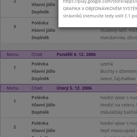
2
https://play.google.com/store/apps/
Hlavní jídlo
Bramborový guláš
GRAFIKA V OBJEDNÁVKOVÉM SYSTÉMU -
Doplněk
mandarinka, džus
strávníků (nemusíte tedy volit č.1 
Polévka
ze zeleného hráš
3
Hlavní jídlo
Studený talíř, míc
Doplněk
mandarinka, džus
Menu
Chod
Pondělí 4. 12. 2006
Polévka
uzená
1
Hlavní jídlo
Buchty s džemem
Doplněk
ovoce, čaj,malkao
Menu
Chod
Úterý 5. 12. 2006
Polévka
hovězí vývar s nu
1
Hlavní jídlo
Hovězí na celeru,
Doplněk
mikulášský balíček
Polévka
hovězí vývar s nu
2
Hlavní jídlo
Vepř.maso,rajská 