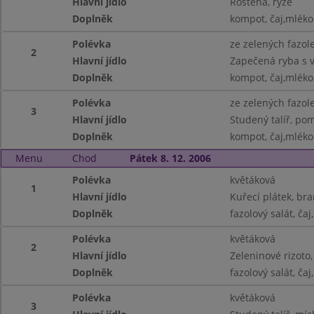
Hlavní jídlo
Roštěná, rýže
Doplněk
kompot, čaj,mléko
Polévka
ze zelených fazol
2
Hlavní jídlo
Zapečená ryba s v
Doplněk
kompot, čaj,mléko
Polévka
ze zelených fazol
3
Hlavní jídlo
Studený talíř, po
Doplněk
kompot, čaj,mléko
Menu
Chod
Pátek 8. 12. 2006
Polévka
květáková
1
Hlavní jídlo
Kuřecí plátek, br
Doplněk
fazolový salát, ča
Polévka
květáková
2
Hlavní jídlo
Zeleninové rizoto,
Doplněk
fazolový salát, ča
Polévka
květáková
3