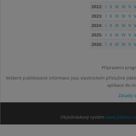
2022:
I
II
III
IV
V
V
2023:
I
II
III
IV
V
V
2024:
I
II
III
IV
V
V
2025:
I
II
III
IV
V
V
2026:
I
II
III
IV
V
V
Připraveno progr
Veškeré publikované informace jsou vlastnictvím příslušné jídel
aplikace do n
Zásady 
Objednávkový systém
www.jidelna.c