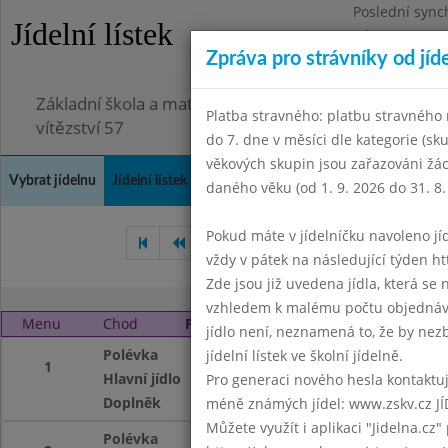
Poslední sync
Jídelní lístek
Pátek 3.7.2026
Zpráva pro strávníky od jíd
Omezení obje
Základní škola a mateřská škola Chodov, Praha 4, K
Platba stravného: platbu stravného n
vítězství 57
do 7. dne v měsíci dle kategorie (sk
věkových skupin jsou zařazováni žác
Vybrat jídelnu
Jídelní lístek
Historie
Kontakty a informace
Doch
daného věku (od 1. 9. 2026 do 31. 8.
Pokud máte v jídelníčku navoleno jídlo
Říjen 2006
Listopad 2006
vždy v pátek na následující týden htt
Zde jsou již uvedena jídla, která se
vzhledem k malému počtu objednávek
Menu
Chod
Pátek 1. 12. 2006
jídlo není, neznamená to, že by nezby
Polévka
ze zeleného hráš
jídelní lístek ve školní jídelně.
1
Hlavní jídlo
Uzená sekaná, br
Pro generaci nového hesla kontaktujt
Doplněk
mandarinka, džus
méně známých jídel: www.zskv.cz JÍ
Můžete využít i aplikaci "Jidelna.cz"
Polévka
ze zeleného hráš