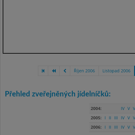
Říjen 2006
Listopad 2006
Přehled zveřejněných jídelníčků:
2004:
IV
V
V
2005:
I
II
III
IV
V
V
2006:
I
II
III
IV
V
V