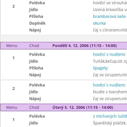
Polévka
hovězí se strouh
2
Jídlo
Uzená krkovička v
Příloha
bramborová kaše
Doplněk
okurka
Nápoj
čaj s citronem,ml
Menu
Chod
Pondělí 4. 12. 2006 (11:15 - 14:00)
Polévka
hovězí s nudlemi
1
Jídlo
Tuńák,kečup,str.s
Příloha
špagety
Nápoj
čaj se sirupem,ml
Polévka
hovězí s nudlemi
2
Jídlo
Nudle s tvarohem
Nápoj
čaj se sirupem,ml
Menu
Chod
Úterý 5. 12. 2006 (11:15 - 14:00)
Polévka
z míchaných lušt
1
Jídlo
Śpanělský ptáček,