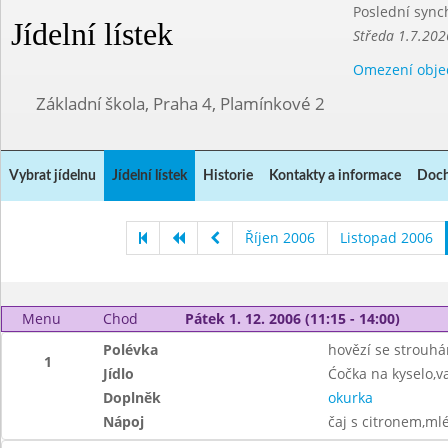
Poslední sync
Jídelní lístek
Středa 1.7.202
Omezení obje
Základní škola, Praha 4, Plamínkové 2
Vybrat jídelnu
Jídelní lístek
Historie
Kontakty a informace
Doch
Říjen 2006
Listopad 2006
Menu
Chod
Pátek 1. 12. 2006 (11:15 - 14:00)
Polévka
hovězí se strouh
1
Jídlo
Ćočka na kyselo,v
Doplněk
okurka
Nápoj
čaj s citronem,ml