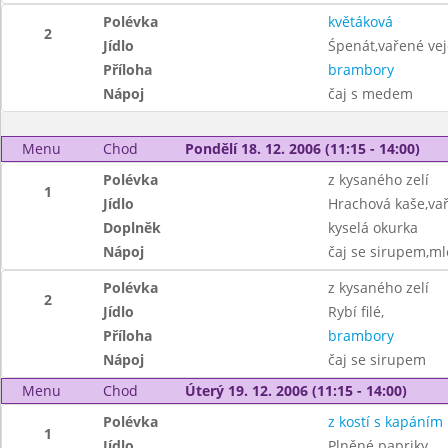
Polévka
květáková
2
Jídlo
Śpenát,vařené vej
Příloha
brambory
Nápoj
čaj s medem
Menu
Chod
Pondělí 18. 12. 2006 (11:15 - 14:00)
Polévka
z kysaného zelí
1
Jídlo
Hrachová kaše,vař
Doplněk
kyselá okurka
Nápoj
čaj se sirupem,ml
Polévka
z kysaného zelí
2
Jídlo
Rybí filé,
Příloha
brambory
Nápoj
čaj se sirupem
Menu
Chod
Úterý 19. 12. 2006 (11:15 - 14:00)
Polévka
z kostí s kapáním
1
Jídlo
Plněné papriky,