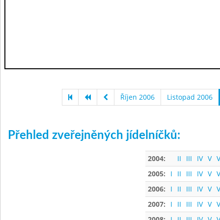
Říjen 2006
Listopad 2006
Přehled zveřejněných jídelníčků:
2004:
II
III
IV
V
V
2005:
I
II
III
IV
V
V
2006:
I
II
III
IV
V
V
2007:
I
II
III
IV
V
V
2008:
I
II
III
IV
V
V