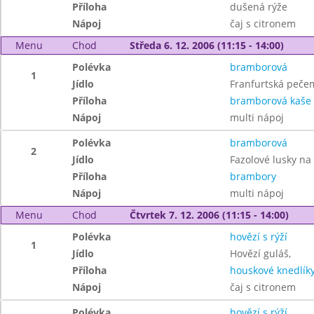
Příloha
dušená rýže
Nápoj
čaj s citronem
Menu
Chod
Středa 6. 12. 2006 (11:15 - 14:00)
Polévka
bramborová
1
Jídlo
Franfurtská peče
Příloha
bramborová kaše
Nápoj
multi nápoj
Polévka
bramborová
2
Jídlo
Fazolové lusky na
Příloha
brambory
Nápoj
multi nápoj
Menu
Chod
Čtvrtek 7. 12. 2006 (11:15 - 14:00)
Polévka
hovězí s rýží
1
Jídlo
Hovězí guláš,
Příloha
houskové knedlík
Nápoj
čaj s citronem
Polévka
hovězí s rýží