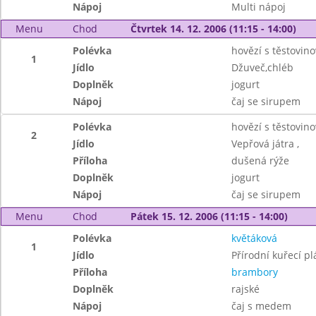
Nápoj
Multi nápoj
Menu
Chod
Čtvrtek 14. 12. 2006 (11:15 - 14:00)
Polévka
hovězí s těstovino
1
Jídlo
Džuveč,chléb
Doplněk
jogurt
Nápoj
čaj se sirupem
Polévka
hovězí s těstovino
2
Jídlo
Vepřová játra ,
Příloha
dušená rýže
Doplněk
jogurt
Nápoj
čaj se sirupem
Menu
Chod
Pátek 15. 12. 2006 (11:15 - 14:00)
Polévka
květáková
1
Jídlo
Přírodní kuřecí pl
Příloha
brambory
Doplněk
rajské
Nápoj
čaj s medem