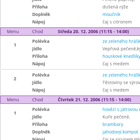
Příloha
dušená rýže
Doplněk
moučník
Nápoj
čaj s citronem
Menu
Chod
Středa 20. 12. 2006 (11:15 - 14:00)
Polévka
ze zeleného hráš
1
Jídlo
Vepřová pečeně,ky
Příloha
houskové knedlík
Nápoj
čaj s medem
Polévka
ze zeleného hráš
2
Jídlo
Těstoviny se sýr
Nápoj
čaj s medem
Menu
Chod
Čtvrtek 21. 12. 2006 (11:15 - 14:00)
Polévka
hovězí s játrovou 
1
Jídlo
Kuře pečené,
Příloha
brambory
Doplněk
jahodový kompot
Nápoj
čaj se sirupem,ml