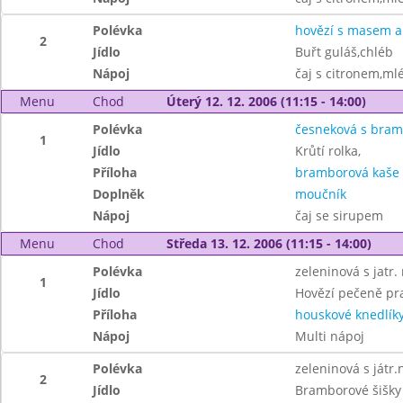
Polévka
hovězí s masem a 
2
Jídlo
Buřt guláš,chléb
Nápoj
čaj s citronem,ml
Menu
Chod
Úterý 12. 12. 2006 (11:15 - 14:00)
Polévka
česneková s bra
1
Jídlo
Krůtí rolka,
Příloha
bramborová kaše
Doplněk
moučník
Nápoj
čaj se sirupem
Menu
Chod
Středa 13. 12. 2006 (11:15 - 14:00)
Polévka
zeleninová s jatr.
1
Jídlo
Hovězí pečeně pr
Příloha
houskové knedlík
Nápoj
Multi nápoj
Polévka
zeleninová s játr.
2
Jídlo
Bramborové šišk