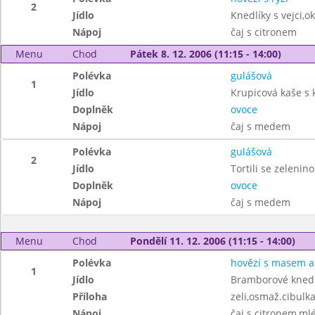
2
Jídlo
Knedlíky s vejci,o
Nápoj
čaj s citronem
Menu
Chod
Pátek 8. 12. 2006 (11:15 - 14:00)
Polévka
gulášová
1
Jídlo
Krupicová kaše s
Doplněk
ovoce
Nápoj
čaj s medem
Polévka
gulášová
2
Jídlo
Tortili se zelenin
Doplněk
ovoce
Nápoj
čaj s medem
Menu
Chod
Pondělí 11. 12. 2006 (11:15 - 14:00)
Polévka
hovězí s masem a 
1
Jídlo
Bramborové knedl
Příloha
zeli,osmaž.cibulk
Nápoj
čaj s citronem,ml