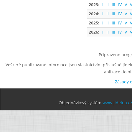
2023:
I
II
III
IV
V
V
2024:
I
II
III
IV
V
V
2025:
I
II
III
IV
V
V
2026:
I
II
III
IV
V
V
Připraveno progr
Veškeré publikované informace jsou vlastnictvím příslušné jídel
aplikace do n
Zásady 
Objednávkový systém
www.jidelna.c