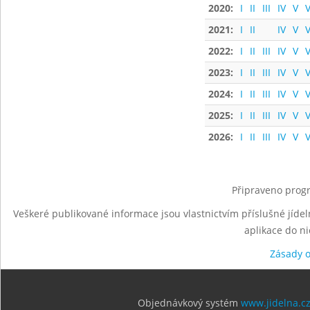
2020:
I
II
III
IV
V
V
2021:
I
II
IV
V
V
2022:
I
II
III
IV
V
V
2023:
I
II
III
IV
V
V
2024:
I
II
III
IV
V
V
2025:
I
II
III
IV
V
V
2026:
I
II
III
IV
V
V
Připraveno progr
Veškeré publikované informace jsou vlastnictvím příslušné jídel
aplikace do n
Zásady 
Objednávkový systém
www.jidelna.c