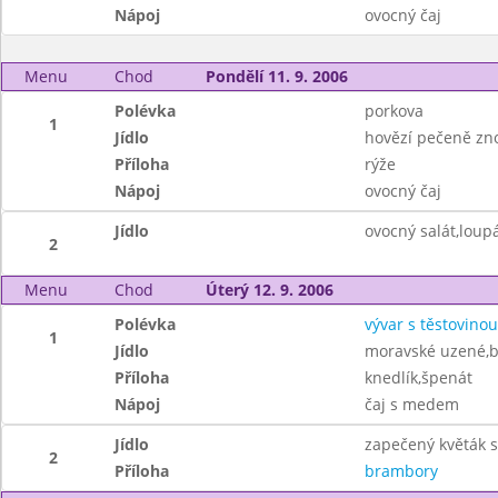
Nápoj
ovocný čaj
Menu
Chod
Pondělí 11. 9. 2006
Polévka
porkova
1
Jídlo
hovězí pečeně zn
Příloha
rýže
Nápoj
ovocný čaj
Jídlo
ovocný salát,loup
2
Menu
Chod
Úterý 12. 9. 2006
Polévka
vývar s těstovinou
1
Jídlo
moravské uzené,
Příloha
knedlík,špenát
Nápoj
čaj s medem
Jídlo
zapečený květák s 
2
Příloha
brambory