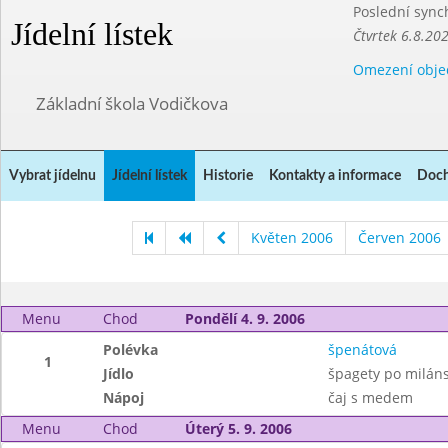
Poslední sync
Jídelní lístek
Čtvrtek 6.8.20
Omezení obje
Základní škola Vodičkova
Vybrat jídelnu
Jídelní lístek
Historie
Kontakty a informace
Doch
Květen 2006
Červen 2006
Menu
Chod
Pondělí 4. 9. 2006
Polévka
špenátová
1
Jídlo
špagety po miláns
Nápoj
čaj s medem
Menu
Chod
Úterý 5. 9. 2006