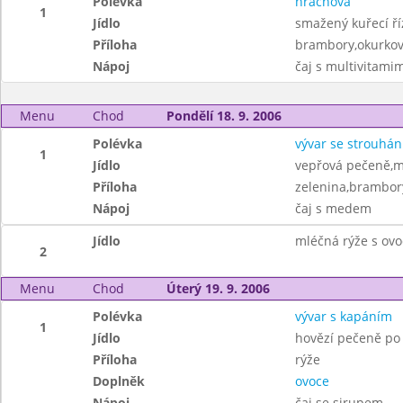
Polévka
hrachová
1
Jídlo
smažený kuřecí ří
Příloha
brambory,okurkov
Nápoj
čaj s multivitam
Menu
Chod
Pondělí 18. 9. 2006
Polévka
vývar se strouhá
1
Jídlo
vepřová pečeně,
Příloha
zelenina,brambor
Nápoj
čaj s medem
Jídlo
mléčná rýže s ov
2
Menu
Chod
Úterý 19. 9. 2006
Polévka
vývar s kapáním
1
Jídlo
hovězí pečeně po
Příloha
rýže
Doplněk
ovoce
Nápoj
čaj se sirupem