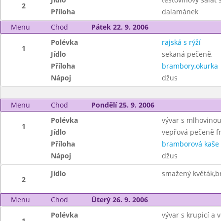
2
Příloha
dalamánek
Menu
Chod
Pátek 22. 9. 2006
Polévka
rajská s rýží
1
Jídlo
sekaná pečeně,
Příloha
brambory,okurka
Nápoj
džus
Menu
Chod
Pondělí 25. 9. 2006
Polévka
vývar s mlhovino
1
Jídlo
vepřová pečeně fr
Příloha
bramborová kaše
Nápoj
džus
Jídlo
smažený květák,
2
Menu
Chod
Úterý 26. 9. 2006
Polévka
vývar s krupicí a v
1