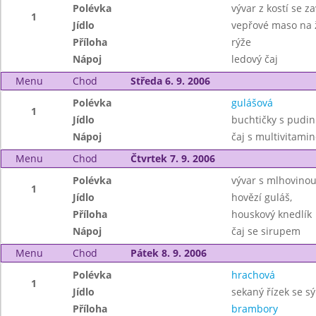
Polévka
vývar z kostí se z
1
Jídlo
vepřové maso na 
Příloha
rýže
Nápoj
ledový čaj
Menu
Chod
Středa 6. 9. 2006
Polévka
gulášová
1
Jídlo
buchtičky s pud
Nápoj
čaj s multivitami
Menu
Chod
Čtvrtek 7. 9. 2006
Polévka
vývar s mlhovino
1
Jídlo
hovězí guláš,
Příloha
houskový knedlík
Nápoj
čaj se sirupem
Menu
Chod
Pátek 8. 9. 2006
Polévka
hrachová
1
Jídlo
sekaný řízek se s
Příloha
brambory