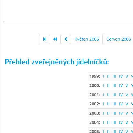
Květen 2006
Červen 2006
Přehled zveřejněných jídelníčků:
1999:
I
II
III
IV
V
V
2000:
I
II
III
IV
V
V
2001:
I
II
III
IV
V
V
2002:
I
II
III
IV
V
V
2003:
I
II
III
IV
V
V
2004:
I
II
III
IV
V
V
2005:
I
II
III
IV
V
V