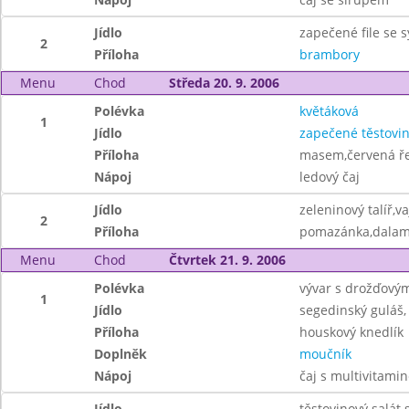
Jídlo
zapečené file se 
2
Příloha
brambory
Menu
Chod
Středa 20. 9. 2006
Polévka
květáková
1
Jídlo
zapečené těstovi
Příloha
masem,červená ř
Nápoj
ledový čaj
Jídlo
zeleninový talíř,v
2
Příloha
pomazánka,dala
Menu
Chod
Čtvrtek 21. 9. 2006
Polévka
vývar s drožďovým
1
Jídlo
segedinský guláš,
Příloha
houskový knedlík
Doplněk
moučník
Nápoj
čaj s multivitami
Jídlo
těstovinový salát