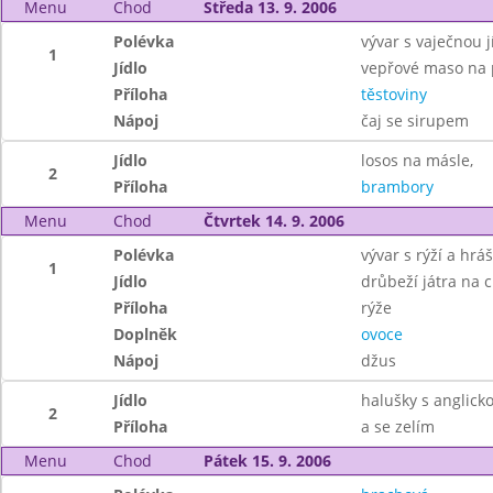
Menu
Chod
Středa 13. 9. 2006
Polévka
vývar s vaječnou j
1
Jídlo
vepřové maso na 
Příloha
těstoviny
Nápoj
čaj se sirupem
Jídlo
losos na másle,
2
Příloha
brambory
Menu
Chod
Čtvrtek 14. 9. 2006
Polévka
vývar s rýží a hr
1
Jídlo
drůbeží játra na c
Příloha
rýže
Doplněk
ovoce
Nápoj
džus
Jídlo
halušky s anglick
2
Příloha
a se zelím
Menu
Chod
Pátek 15. 9. 2006