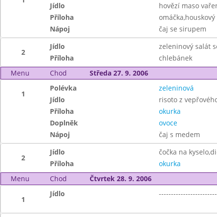
Jídlo
hovězí maso vařen
Příloha
omáčka,houskový 
Nápoj
čaj se sirupem
Jídlo
zeleninový salát 
2
Příloha
chlebánek
Menu
Chod
Středa 27. 9. 2006
Polévka
zeleninová
1
Jídlo
risoto z vepřovéh
Příloha
okurka
Doplněk
ovoce
Nápoj
čaj s medem
Jídlo
čočka na kyselo,di
2
Příloha
okurka
Menu
Chod
Čtvrtek 28. 9. 2006
Jídlo
------------------------
1