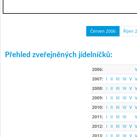
Červen 2006
Říjen 
Přehled zveřejněných jídelníčků:
2006:
V
2007:
I
II
III
IV
V
V
2008:
I
II
III
IV
V
V
2009:
I
II
III
IV
V
V
2010:
I
II
III
IV
V
V
2011:
I
II
III
IV
V
2012:
I
II
III
IV
V
V
2013:
I
II
III
IV
V
V