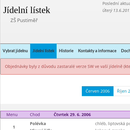
Poslední aktua
Jídelní lístek
Úterý 13.6.201
ZŠ Pustiměř
Vybrat jídelnu
Jídelní lístek
Historie
Kontakty a informace
Doch
Objednávky byly z důvodu zastaralé verze SW ve vaší jídelně (k
Červen 2006
Říjen 
Menu
Chod
Čtvrtek 29. 6. 2006
Polévka
chléb, liptovská 
1