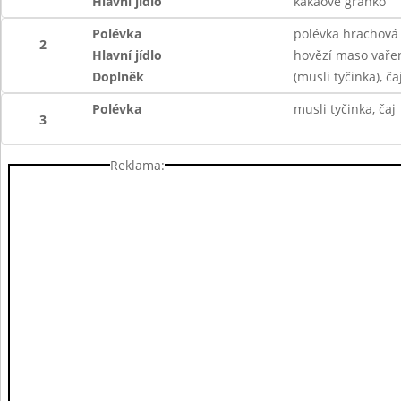
Hlavní jídlo
kakaové granko
Polévka
polévka hrachová
2
Hlavní jídlo
hovězí maso vaře
Doplněk
(musli tyčinka), ča
Polévka
musli tyčinka, čaj
3
Reklama: