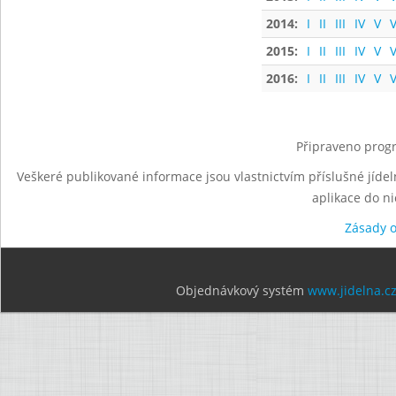
2014:
I
II
III
IV
V
V
2015:
I
II
III
IV
V
V
2016:
I
II
III
IV
V
V
Připraveno progr
Veškeré publikované informace jsou vlastnictvím příslušné jídel
aplikace do n
Zásady 
Objednávkový systém
www.jidelna.c