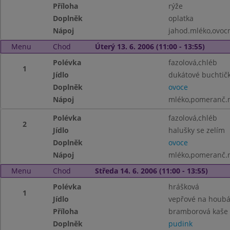
Příloha
rýže
Doplněk
oplatka
Nápoj
jahod.mléko,ovoc
Menu
Chod
Úterý 13. 6. 2006 (11:00 - 13:55)
Polévka
fazolová,chléb
1
Jídlo
dukátové buchtič
Doplněk
ovoce
Nápoj
mléko,pomeranč.
Polévka
fazolová,chléb
2
Jídlo
halušky se zelím
Doplněk
ovoce
Nápoj
mléko,pomeranč.
Menu
Chod
Středa 14. 6. 2006 (11:00 - 13:55)
Polévka
hrášková
1
Jídlo
vepřové na houb
Příloha
bramborová kaše
Doplněk
pudink