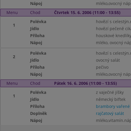
Nápoj
mléko,ovocný náp
Menu
Chod
Čtvrtek 15. 6. 2006 (11:00 - 13:55)
Polévka
hovězí s celestýn
1
Jídlo
hovězí pečeně ci
Příloha
houskové knedlík
Nápoj
mléko, ovocný ná
Polévka
hovězí s celestýn
2
Jídlo
ovocný salát
Příloha
pečivo
Nápoj
mléko,ovocný náp
Menu
Chod
Pátek 16. 6. 2006 (11:00 - 13:55)
Polévka
z vaječné jíšky
1
Jídlo
německý biftek
Příloha
brambory vařené
Doplněk
rajčatový salát
Nápoj
mléko,vitamín.ná