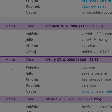
Příloha
brambory vařené
Doplněk
okurkový salát
Nápoj
ochuc.mléko,ovoc
Menu
Chod
Pondělí 26. 6. 2006 (11:00 - 13:55)
Polévka
z rybího filé s o
1
Jídlo
zapeč.těstoviny 
Příloha
kys.okurka
Nápoj
mléko,ovocný náp
Menu
Chod
Úterý 27. 6. 2006 (11:00 - 13:55)
Polévka
čočková
1
Jídlo
sekaná pečeně
Příloha
bramborová kaše
Doplněk
zelenina
Nápoj
ovocný nápoj,mlé
Menu
Chod
Středa 28. 6. 2006 (11:00 - 13:55)
Polévka
hovězí s domácí
1