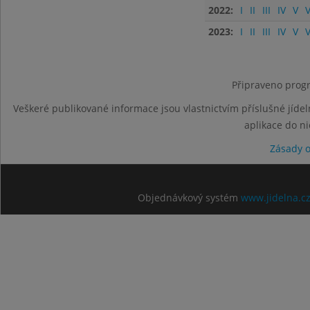
2022:
I
II
III
IV
V
V
2023:
I
II
III
IV
V
V
Připraveno progr
Veškeré publikované informace jsou vlastnictvím příslušné jídel
aplikace do n
Zásady 
Objednávkový systém
www.jidelna.c