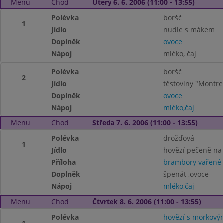
Menu
Chod
Úterý 6. 6. 2006 (11:00 - 13:55)
Polévka
boršč
1
Jídlo
nudle s mákem
Doplněk
ovoce
Nápoj
mléko, čaj
Polévka
boršč
2
Jídlo
těstoviny "Montre
Doplněk
ovoce
Nápoj
mléko,čaj
Menu
Chod
Středa 7. 6. 2006 (11:00 - 13:55)
Polévka
drožďová
1
Jídlo
hovězí pečeně na
Příloha
brambory vařené
Doplněk
špenát ,ovoce
Nápoj
mléko,čaj
Menu
Chod
Čtvrtek 8. 6. 2006 (11:00 - 13:55)
Polévka
hovězí s morkovým
1