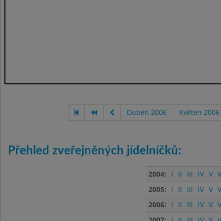
Duben 2006
Květen 2006
Přehled zveřejněných jídelníčků:
2004:
I
II
III
IV
V
V
2005:
I
II
III
IV
V
V
2006:
I
II
III
IV
V
V
2007:
I
II
III
IV
V
V