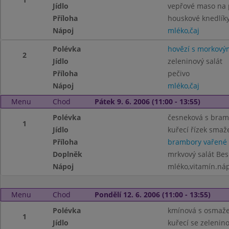
Jídlo
vepřové maso na 
Příloha
houskové knedlík
Nápoj
mléko,čaj
Polévka
hovězí s morkovým
2
Jídlo
zeleninový salát
Příloha
pečivo
Nápoj
mléko,čaj
Menu
Chod
Pátek 9. 6. 2006 (11:00 - 13:55)
Polévka
česneková s bra
1
Jídlo
kuřecí řízek smaž
Příloha
brambory vařené
Doplněk
mrkvový salát Be
Nápoj
mléko,vitamín.ná
Menu
Chod
Pondělí 12. 6. 2006 (11:00 - 13:55)
Polévka
kmínová s osmaž
1
Jídlo
kuřecí se zelenin