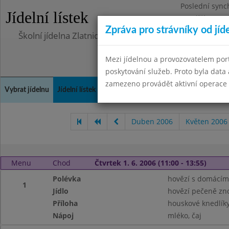
Poslední sync
Jídelní lístek
Pondělí 10.7.2
Zpráva pro strávníky od jíd
Školní jídelna Zlatnická
Mezi jídelnou a provozovatelem por
poskytování služeb. Proto byla dat
zamezeno provádět aktivní operace (
Vybrat jídelnu
Jídelní lístek
Historie
Kontakty a informace
Doch
Duben 2006
Květen 2006
Menu
Chod
Čtvrtek 1. 6. 2006 (11:00 - 13:55)
Polévka
hovězí s domácí
1
Jídlo
hovězí pečeně zn
Příloha
houskové knedlík
Nápoj
mléko, čaj