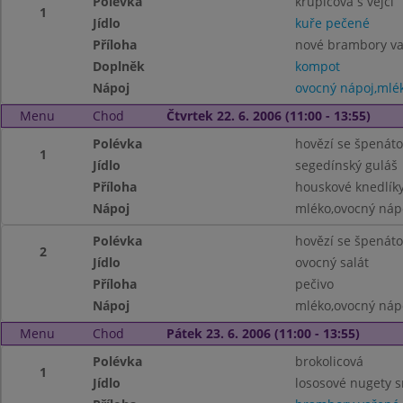
Polévka
krupicová s vejci
1
Jídlo
kuře pečené
Příloha
nové brambory v
Doplněk
kompot
Nápoj
ovocný nápoj,mlé
Menu
Chod
Čtvrtek 22. 6. 2006 (11:00 - 13:55)
Polévka
hovězí se špenát
1
Jídlo
segedínský guláš
Příloha
houskové knedlík
Nápoj
mléko,ovocný náp
Polévka
hovězí se špenát
2
Jídlo
ovocný salát
Příloha
pečivo
Nápoj
mléko,ovocný náp
Menu
Chod
Pátek 23. 6. 2006 (11:00 - 13:55)
Polévka
brokolicová
1
Jídlo
lososové nugety 