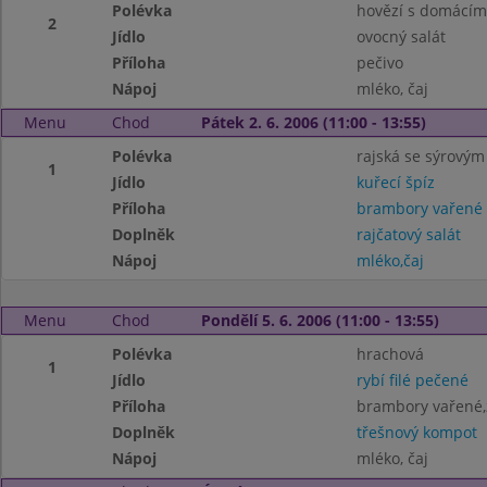
Polévka
hovězí s domácí
2
Jídlo
ovocný salát
Příloha
pečivo
Nápoj
mléko, čaj
Menu
Chod
Pátek 2. 6. 2006 (11:00 - 13:55)
Polévka
rajská se sýrový
1
Jídlo
kuřecí špíz
Příloha
brambory vařené
Doplněk
rajčatový salát
Nápoj
mléko,čaj
Menu
Chod
Pondělí 5. 6. 2006 (11:00 - 13:55)
Polévka
hrachová
1
Jídlo
rybí filé pečené
Příloha
brambory vařené,
Doplněk
třešnový kompot
Nápoj
mléko, čaj