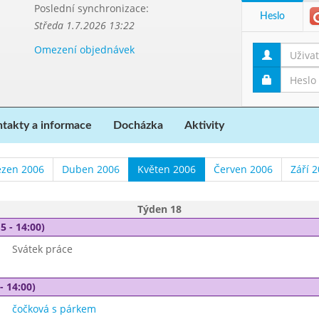
Poslední synchronizace:
Heslo
Středa 1.7.2026 13:22
Omezení objednávek
takty a informace
Docházka
Aktivity
ezen 2006
Duben 2006
Květen 2006
Červen 2006
Září 
Týden 18
5 - 14:00)
Svátek práce
- 14:00)
čočková s párkem