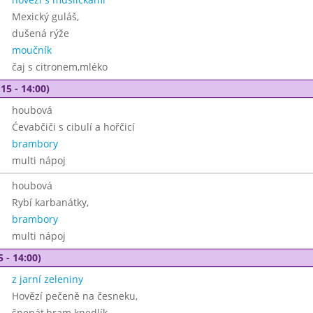
Mexický guláš,
dušená rýže
moučník
čaj s citronem,mléko
15 - 14:00)
houbová
Ćevabčiči s cibulí a hořčicí
brambory
multi nápoj
houbová
Rybí karbanátky,
brambory
multi nápoj
5 - 14:00)
z jarní zeleniny
Hovězí pečeně na česneku,
špenát,bram.knedlík