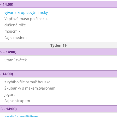
- 14:00)
vývar s krupicovými noky
Vepřové maso po čínsku,
dušená rýže
moučmík
čaj s medem
Týden 19
5 - 14:00)
Státní svátek
- 14:00)
z rybího filé,osmaž.houska
Śkubánky s mákem,tvarohem
jogurt
čaj se sirupem
5 - 14:00)
hovězí s mušličkami