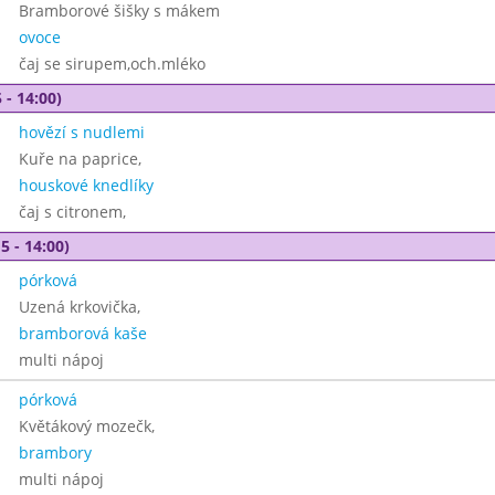
Bramborové šišky s mákem
ovoce
čaj se sirupem,och.mléko
 - 14:00)
hovězí s nudlemi
Kuře na paprice,
houskové knedlíky
čaj s citronem,
5 - 14:00)
pórková
Uzená krkovička,
bramborová kaše
multi nápoj
pórková
Květákový mozečk,
brambory
multi nápoj