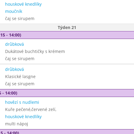
houskové knedlíky
moučník
čaj se sirupem
Týden 21
15 - 14:00)
drůbková
Dukátové buchtičky s krémem
čaj se sirupem
drůbková
Klasické lasgne
čaj se sirupem
 - 14:00)
hovězí s nudlemi
Kuře pečené,červené zelí,
houskové knedlíky
multi nápoj
5 - 14:00)