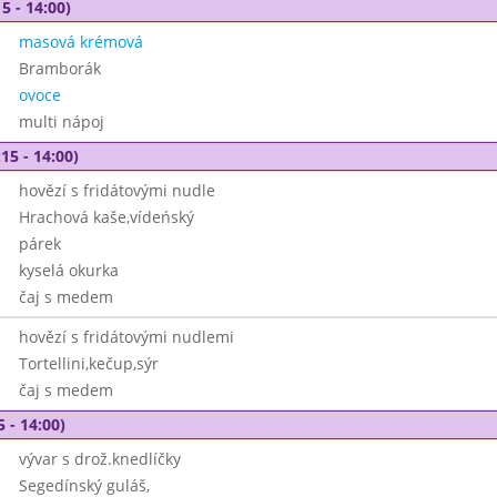
5 - 14:00)
masová krémová
Bramborák
ovoce
multi nápoj
15 - 14:00)
hovězí s fridátovými nudle
Hrachová kaše,vídeńský
párek
kyselá okurka
čaj s medem
hovězí s fridátovými nudlemi
Tortellini,kečup,sýr
čaj s medem
5 - 14:00)
vývar s drož.knedlíčky
Segedínský guláš,