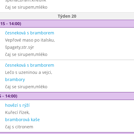
čaj se sirupem,mléko
Týden 20
15 - 14:00)
česneková s bramborem
Vepřové maso po italsku,
špagety,str.sýr
čaj se sirupem,mléko
česneková s bramborem
Lečo s uzeninou a vejci,
brambory
čaj se sirupem,mléko
 - 14:00)
hovězí s rýží
Kuřecí řízek,
bramborová kaše
čaj s citronem