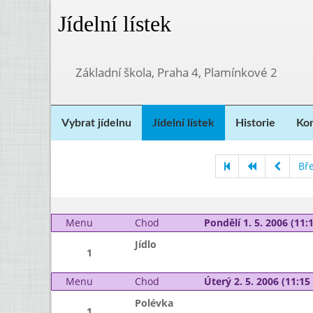
Jídelní lístek
Základní škola, Praha 4, Plamínkové 2
Vybrat jídelnu
Jídelní lístek
Historie
Kon
Bř
Menu
Chod
Pondělí 1. 5. 2006 (11:1
Jídlo
1
Menu
Chod
Úterý 2. 5. 2006 (11:15 
Polévka
1