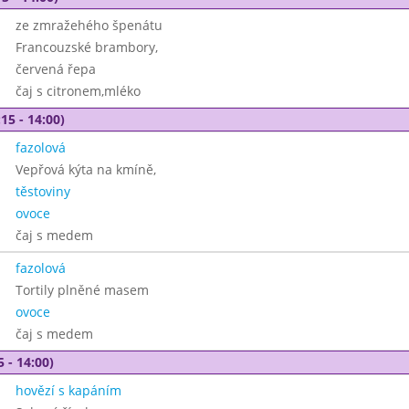
ze zmražehého špenátu
Francouzské brambory,
červená řepa
čaj s citronem,mléko
15 - 14:00)
fazolová
Vepřová kýta na kmíně,
těstoviny
ovoce
čaj s medem
fazolová
Tortily plněné masem
ovoce
čaj s medem
5 - 14:00)
hovězí s kapáním