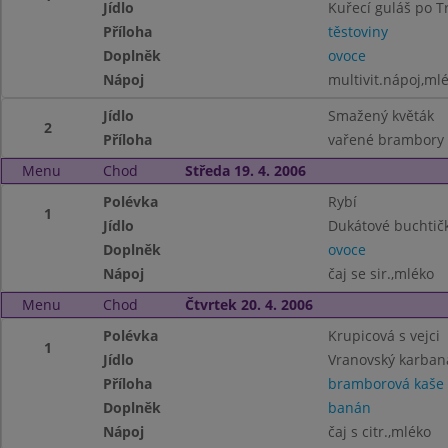
Jídlo
Kuřecí guláš po T
Příloha
těstoviny
Doplněk
ovoce
Nápoj
multivit.nápoj,ml
Jídlo
Smažený květák
2
Příloha
vařené brambory
Menu
Chod
Středa 19. 4. 2006
Polévka
Rybí
1
Jídlo
Dukátové buchtič
Doplněk
ovoce
Nápoj
čaj se sir.,mléko
Menu
Chod
Čtvrtek 20. 4. 2006
Polévka
Krupicová s vejci
1
Jídlo
Vranovský karban
Příloha
bramborová kaše
Doplněk
banán
Nápoj
čaj s citr.,mléko