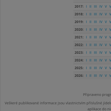
2017:
I
II
III
IV
V
V
2018:
I
II
III
IV
V
V
2019:
I
II
III
IV
V
V
2020:
I
II
III
IV
V
V
2021:
I
II
III
IV
V
V
2022:
I
II
III
IV
V
V
2023:
I
II
III
IV
V
V
2024:
I
II
III
IV
V
V
2025:
I
II
III
IV
V
V
2026:
I
II
III
IV
V
V
Připraveno progr
Veškeré publikované informace jsou vlastnictvím příslušné jídel
aplikace do n