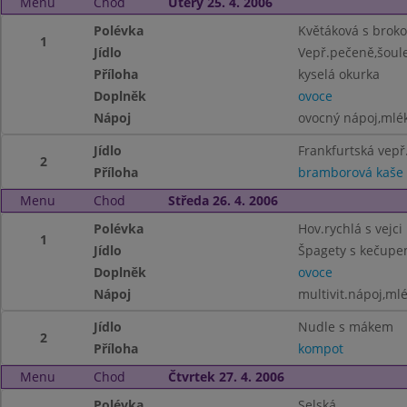
Menu
Chod
Úterý 25. 4. 2006
Polévka
Květáková s brokol
1
Jídlo
Vepř.pečeně,šoul
Příloha
kyselá okurka
Doplněk
ovoce
Nápoj
ovocný nápoj,mlé
Jídlo
Frankfurtská vepř
2
Příloha
bramborová kaše
Menu
Chod
Středa 26. 4. 2006
Polévka
Hov.rychlá s vejci
1
Jídlo
Špagety s kečupe
Doplněk
ovoce
Nápoj
multivit.nápoj,ml
Jídlo
Nudle s mákem
2
Příloha
kompot
Menu
Chod
Čtvrtek 27. 4. 2006
Polévka
Selská