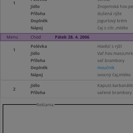
1
Jídlo
Znojemská hov.pe
Příloha
dušená rýže
Doplněk
jogurtový krém
Nápoj
čaj s citr.,mléko
Menu
Chod
Pátek 28. 4. 2006
Polévka
Hovězí s rýží
1
Jídlo
Vař.hov.maso,mrk
Příloha
vař.brambory
Doplněk
moučník
Nápoj
ovocný čaj,mléko
Jídlo
Kapust.karbanát
2
Příloha
vařené brambory
Reklama: