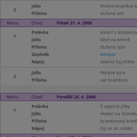
Jídlo
Plněné brambor.k
2
Příloha
dušené zelí
Menu
Chod
Pátek 21. 4. 2006
Polévka
kuřecí s těstovino
1
Jídlo
Vepř.na kmíně
Příloha
dušená rýže
Doplněk
kompot
Nápoj
ovocný čaj,mléko
Jídlo
Pečené kuře
2
Příloha
vař.brambory
Menu
Chod
Pondělí 24. 4. 2006
Polévka
Z vaječné jíšky
1
Jídlo
Hovězí na česnek
Příloha
bramborový knedl
Nápoj
čaj se sir.,mléko