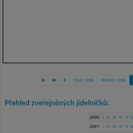
Únor 2006
Březen 2006
Přehled zveřejněných jídelníčků:
2000:
I
II
III
IV
V
V
2001:
I
II
III
IV
V
V