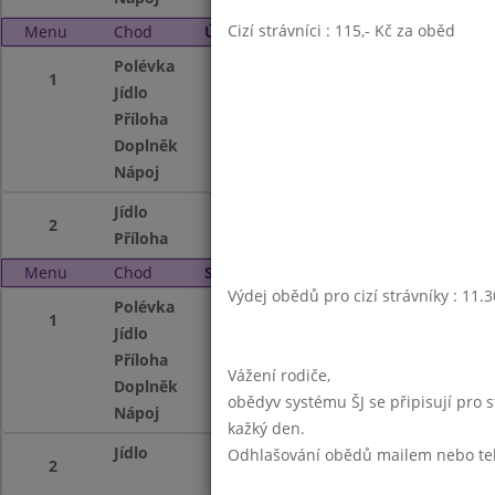
Cizí strávníci : 115,- Kč za oběd
Menu
Chod
Úterý 4. 4. 2006
Polévka
Rajská s rýží
1
Jídlo
Rizoto s vepř.ma
Příloha
červená řepa
Doplněk
ovoce
Nápoj
vit.nápoj,mléko
Jídlo
Vepř.přír.plátek,
2
Příloha
těstoviny
Menu
Chod
Středa 5. 4. 2006
Výdej obědů pro cizí strávníky : 11.
Polévka
Masová krémová
1
Jídlo
Smaž.šmakoun(pro
Příloha
bramborová kaše
Vážení rodiče,
Doplněk
kompot
obědyv systému ŠJ se připisují pro 
Nápoj
čaj se sir.,ovocné
kažký den.
Jídlo
Ovocné knedlíky 
Odhlašování obědů mailem nebo telef
2