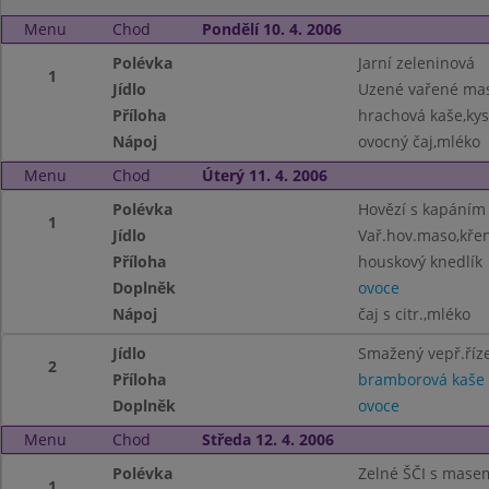
Menu
Chod
Pondělí 10. 4. 2006
Polévka
Jarní zeleninová
1
Jídlo
Uzené vařené ma
Příloha
hrachová kaše,kys
Nápoj
ovocný čaj,mléko
Menu
Chod
Úterý 11. 4. 2006
Polévka
Hovězí s kapáním
1
Jídlo
Vař.hov.maso,kře
Příloha
houskový knedlík
Doplněk
ovoce
Nápoj
čaj s citr.,mléko
Jídlo
Smažený vepř.říz
2
Příloha
bramborová kaše
Doplněk
ovoce
Menu
Chod
Středa 12. 4. 2006
Polévka
Zelné ŠČI s mase
1