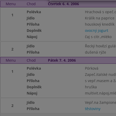
Menu
Chod
Čtvrtek 6. 4. 2006
Polévka
Hrachová s opeč.
1
Jídlo
Králík na paprice
Příloha
houskový knedlík
Doplněk
ovocný jogurt
Nápoj
čaj s citr.,mléko
Jídlo
Řecký hovězí gulá
2
Příloha
dušená rýže
Menu
Chod
Pátek 7. 4. 2006
Polévka
Pórková
1
Jídlo
Zapeč.italské nud
Příloha
s vepř.masem a 
Doplněk
hruška
Nápoj
multivit.nápoj,ml
Jídlo
Vepř.na žampion
2
Příloha
těstoviny