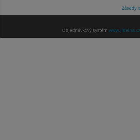
Zásady 
Objednávkový systém
www.jidelna.c