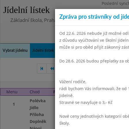
Poslední sync
Jídelní lístek
Středa 5.8.202
Zpráva pro strávníky od jíd
Základní škola, Praha 4, Na Líše 16
Od 22.6. 2026 nebude již možné odl
z důvodu vyúčtování ve školní jíde
může si pro oběd přijít zákonný zá
Vybrat jídelnu
Jídelní lístek
Historie
Kontakty a informace
Doch
Do 28.6. 2026 budou přeplatky za o
Únor 2006
Březen 2006
Vážení rodiče,
rádi bychom Vás informovali, že od 
Menu
Chod
Pondělí 3. 4. 2006
jidelně.
Polévka
Bramborová
Stravné se navyšuje o 3,- Kč
1
Jídlo
Aljašská treska n
Příloha
vařené brambory
Nové ceny jednotlivých kategorií 
Doplněk
zelenin.salát
školy.
Nápoj
ovocný čaj,mléko