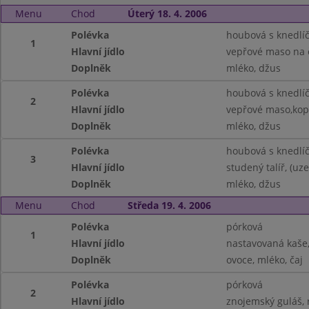
Menu
Chod
Úterý 18. 4. 2006
Polévka
houbová s knedlí
1
Hlavní jídlo
vepřové maso na 
Doplněk
mléko, džus
Polévka
houbová s knedlí
2
Hlavní jídlo
vepřové maso,kop
Doplněk
mléko, džus
Polévka
houbová s knedlí
3
Hlavní jídlo
studený talíř, (uz
Doplněk
mléko, džus
Menu
Chod
Středa 19. 4. 2006
Polévka
pórková
1
Hlavní jídlo
nastavovaná kaše
Doplněk
ovoce, mléko, čaj
Polévka
pórková
2
Hlavní jídlo
znojemský guláš, 