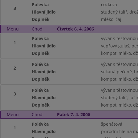
Polévka
čočková
3
Hlavní jídlo
studený talíř, d
Doplněk
mléko, čaj
Menu
Chod
Čtvrtek 6. 4. 2006
Polévka
vývar s těstovinou
1
Hlavní jídlo
vepřový guláš, pe
Doplněk
kompot, mléko, d
Polévka
vývar s těstovinou
2
Hlavní jídlo
sekaná pečeně, b
Doplněk
kompot, mléko, d
Polévka
vývar s těstovinou
3
Hlavní jídlo
studený talíř, luč
Doplněk
kompot, mléko, d
Menu
Chod
Pátek 7. 4. 2006
Polévka
špenátová
1
Hlavní jídlo
přírodní filé na 