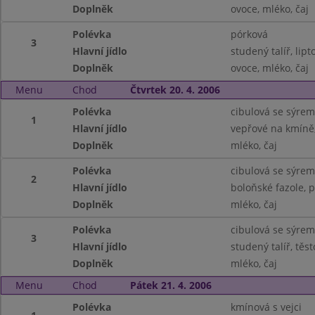
Doplněk
ovoce, mléko, čaj
Polévka
pórková
3
Hlavní jídlo
studený talíř, lip
Doplněk
ovoce, mléko, čaj
Menu
Chod
Čtvrtek 20. 4. 2006
Polévka
cibulová se sýrem
1
Hlavní jídlo
vepřové na kmíně,
Doplněk
mléko, čaj
Polévka
cibulová se sýrem
2
Hlavní jídlo
boloňské fazole, p
Doplněk
mléko, čaj
Polévka
cibulová se sýrem
3
Hlavní jídlo
studený talíř, těs
Doplněk
mléko, čaj
Menu
Chod
Pátek 21. 4. 2006
Polévka
kmínová s vejci