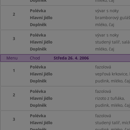
Doplněk
mléko, čaj
Polévka
vývar s noky
2
Hlavní jídlo
bramborový guláš
Doplněk
mléko, čaj
Polévka
vývar s noky
3
Hlavní jídlo
studený talíř, sa
Doplněk
mléko, čaj
Menu
Chod
Středa 26. 4. 2006
Polévka
fazolová
1
Hlavní jídlo
vepřová krkovice, 
Doplněk
pudink, mléko, čaj
Polévka
fazolová
2
Hlavní jídlo
rizoto z tuňáka,
Doplněk
pudink, mléko, čaj
Polévka
fazolová
3
Hlavní jídlo
studený talíř, míc
Doplněk
pudink, mléko, čaj