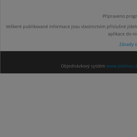
Připraveno progr
Veškeré publikované informace jsou vlastnictvím příslušné jídel
aplikace do n
Zásady 
Objednávkový systém
www.jidelna.c