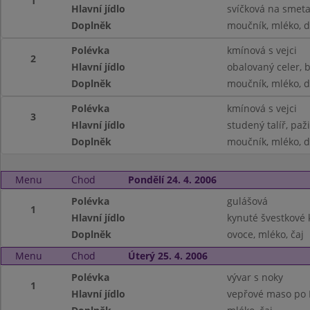
1
Hlavní jídlo
svíčková na smeta
Doplněk
moučník, mléko, 
Polévka
kmínová s vejci
2
Hlavní jídlo
obalovaný celer, 
Doplněk
moučník, mléko, 
Polévka
kmínová s vejci
3
Hlavní jídlo
studený talíř, paž
Doplněk
moučník, mléko, 
Menu
Chod
Pondělí 24. 4. 2006
Polévka
gulášová
1
Hlavní jídlo
kynuté švestkové 
Doplněk
ovoce, mléko, čaj
Menu
Chod
Úterý 25. 4. 2006
Polévka
vývar s noky
1
Hlavní jídlo
vepřové maso po I