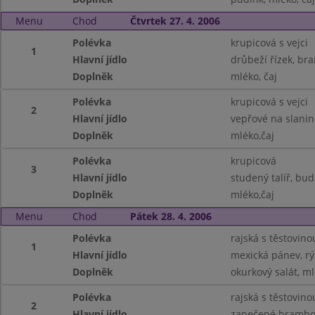
Menu
Chod
Čtvrtek 27. 4. 2006
Polévka
krupicová s vejci
1
Hlavní jídlo
drůbeží řízek, br
Doplněk
mléko, čaj
Polévka
krupicová s vejci
2
Hlavní jídlo
vepřové na slanin
Doplněk
mléko,čaj
Polévka
krupicová
3
Hlavní jídlo
studený talíř, bu
Doplněk
mléko,čaj
Menu
Chod
Pátek 28. 4. 2006
Polévka
rajská s těstovino
1
Hlavní jídlo
mexická pánev, rý
Doplněk
okurkový salát, ml
Polévka
rajská s těstovino
2
Hlavní jídlo
zapečené brambo