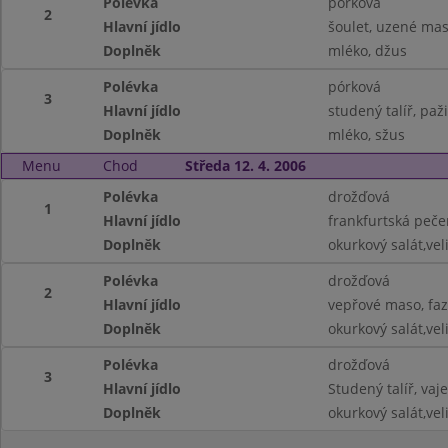
Polévka
pórková
2
Hlavní jídlo
šoulet, uzené mas
Doplněk
mléko, džus
Polévka
pórková
3
Hlavní jídlo
studený talíř, paž
Doplněk
mléko, sžus
Menu
Chod
Středa 12. 4. 2006
Polévka
drožďová
1
Hlavní jídlo
frankfurtská peč
Doplněk
okurkový salát,vel
Polévka
drožďová
2
Hlavní jídlo
vepřové maso, faz
Doplněk
okurkový salát,vel
Polévka
drožďová
3
Hlavní jídlo
Studený talíř, vaj
Doplněk
okurkový salát,vel