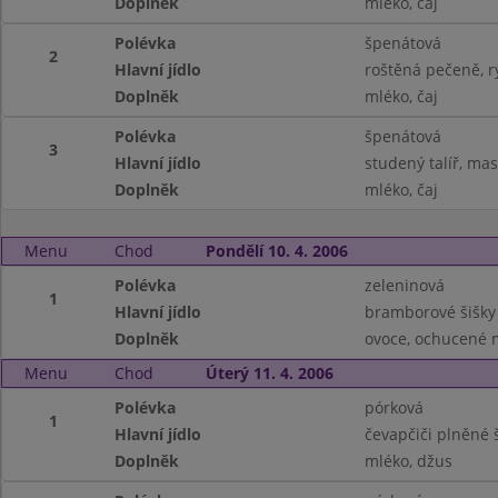
Doplněk
mléko, čaj
Polévka
špenátová
2
Hlavní jídlo
roštěná pečeně, r
Doplněk
mléko, čaj
Polévka
špenátová
3
Hlavní jídlo
studený talíř, ma
Doplněk
mléko, čaj
Menu
Chod
Pondělí 10. 4. 2006
Polévka
zeleninová
1
Hlavní jídlo
bramborové šišky
Doplněk
ovoce, ochucené m
Menu
Chod
Úterý 11. 4. 2006
Polévka
pórková
1
Hlavní jídlo
čevapčiči plněné
Doplněk
mléko, džus