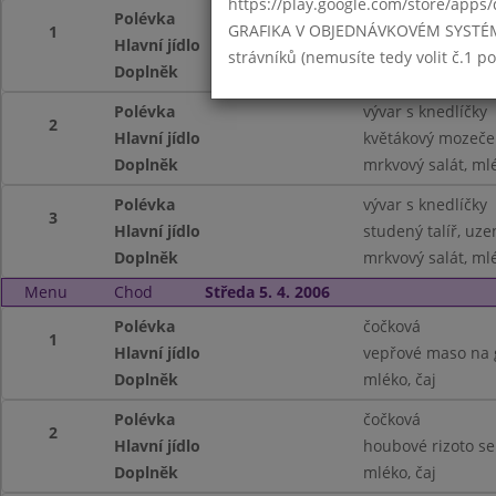
https://play.google.com/store/apps/
Polévka
vývar s knedlíčky
GRAFIKA V OBJEDNÁVKOVÉM SYSTÉMU -
1
Hlavní jídlo
vepřové na čínský
strávníků (nemusíte tedy volit č.1 
Doplněk
mrkvový salát, mlé
Polévka
vývar s knedlíčky
2
Hlavní jídlo
květákový mozeče
Doplněk
mrkvový salát, mlé
Polévka
vývar s knedlíčky
3
Hlavní jídlo
studený talíř, uze
Doplněk
mrkvový salát, mlé
Menu
Chod
Středa 5. 4. 2006
Polévka
čočková
1
Hlavní jídlo
vepřové maso na g
Doplněk
mléko, čaj
Polévka
čočková
2
Hlavní jídlo
houbové rizoto se
Doplněk
mléko, čaj