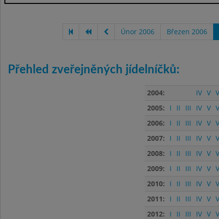
Únor 2006
Březen 2006
Přehled zveřejněných jídelníčků:
2004:
IV
V
V
2005:
I
II
III
IV
V
V
2006:
I
II
III
IV
V
V
2007:
I
II
III
IV
V
V
2008:
I
II
III
IV
V
V
2009:
I
II
III
IV
V
V
2010:
I
II
III
IV
V
V
2011:
I
II
III
IV
V
V
2012:
I
II
III
IV
V
V