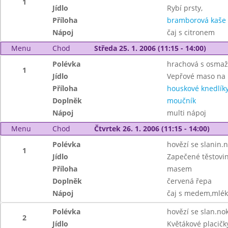
1
Jídlo
Rybí prsty,
Příloha
bramborová kaše
Nápoj
čaj s citronem
Menu
Chod
Středa 25. 1. 2006 (11:15 - 14:00)
Polévka
hrachová s osma
1
Jídlo
Vepřové maso na 
Příloha
houskové knedlík
Doplněk
moučník
Nápoj
multi nápoj
Menu
Chod
Čtvrtek 26. 1. 2006 (11:15 - 14:00)
Polévka
hovězí se slanin.
1
Jídlo
Zapečené těstovi
Příloha
masem
Doplněk
červená řepa
Nápoj
čaj s medem,mlé
Polévka
hovězí se slan.no
2
Jídlo
Květákové placičky