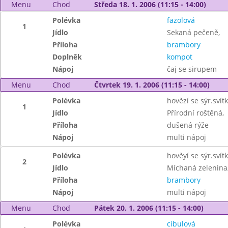
Menu
Chod
Středa 18. 1. 2006 (11:15 - 14:00)
Polévka
fazolová
1
Jídlo
Sekaná pečeně,
Příloha
brambory
Doplněk
kompot
Nápoj
čaj se sirupem
Menu
Chod
Čtvrtek 19. 1. 2006 (11:15 - 14:00)
Polévka
hovězí se sýr.sví
1
Jídlo
Přírodní roštěná,
Příloha
dušená rýže
Nápoj
multi nápoj
Polévka
hověyí se sýr.sví
2
Jídlo
Míchaná zelenina
Příloha
brambory
Nápoj
multi nápoj
Menu
Chod
Pátek 20. 1. 2006 (11:15 - 14:00)
Polévka
cibulová