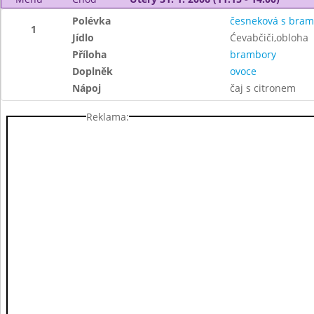
Polévka
česneková s bra
1
Jídlo
Ćevabčiči,obloha
Příloha
brambory
Doplněk
ovoce
Nápoj
čaj s citronem
Reklama: