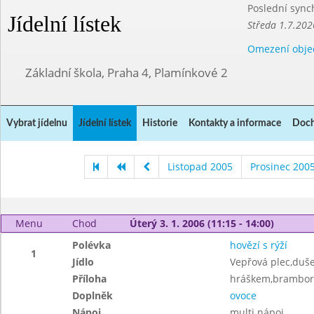
Poslední sync
Jídelní lístek
Středa 1.7.202
Omezení obje
Základní škola, Praha 4, Plamínkové 2
Vybrat jídelnu
Jídelní lístek
Historie
Kontakty a informace
Doch
Listopad 2005
Prosinec 200
Menu
Chod
Úterý 3. 1. 2006 (11:15 - 14:00)
Polévka
hovězí s rýží
1
Jídlo
Vepřová plec,duš
Příloha
hráškem,brambor
Doplněk
ovoce
Nápoj
multi nápoj