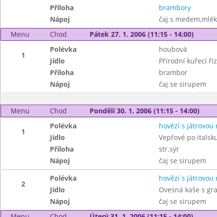
Příloha
brambory
Nápoj
čaj s medem,mlé
Menu
Chod
Pátek 27. 1. 2006 (11:15 - 14:00)
Polévka
houbová
1
Jídlo
Přírodní kuřecí ří
Příloha
brambor
Nápoj
čaj se sirupem
Menu
Chod
Pondělí 30. 1. 2006 (11:15 - 14:00)
Polévka
hovězí s játrovou 
1
Jídlo
Vepřové po italsk
Příloha
str.sýr
Nápoj
čaj se sirupem
Polévka
hovězí s játrovou 
2
Jídlo
Ovesná kaše s gr
Nápoj
čaj se sirupem
Menu
Chod
Úterý 31. 1. 2006 (11:15 - 14:00)