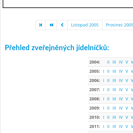
Listopad 2005
Prosinec 200
Přehled zveřejněných jídelníčků:
2004:
II
III
IV
V
V
2005:
I
II
III
IV
V
V
2006:
I
II
III
IV
V
V
2007:
I
II
III
IV
V
V
2008:
I
II
III
IV
V
V
2009:
I
II
III
IV
V
V
2010:
I
II
III
IV
V
V
2011:
I
II
III
IV
V
V