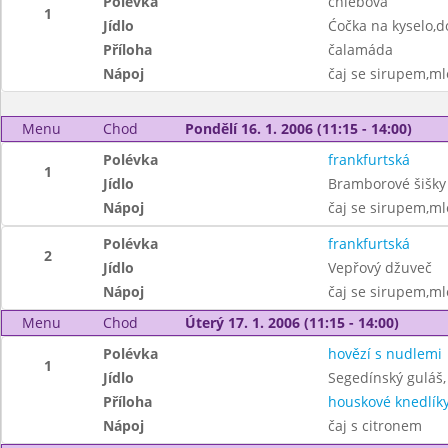
Polévka
chlebová
1
Jídlo
Ćočka na kyselo,
Příloha
čalamáda
Nápoj
čaj se sirupem,ml
Menu
Chod
Pondělí 16. 1. 2006 (11:15 - 14:00)
Polévka
frankfurtská
1
Jídlo
Bramborové šišk
Nápoj
čaj se sirupem,ml
Polévka
frankfurtská
2
Jídlo
Vepřový džuveč
Nápoj
čaj se sirupem,ml
Menu
Chod
Úterý 17. 1. 2006 (11:15 - 14:00)
Polévka
hovězí s nudlemi
1
Jídlo
Segedínský guláš,
Příloha
houskové knedlík
Nápoj
čaj s citronem