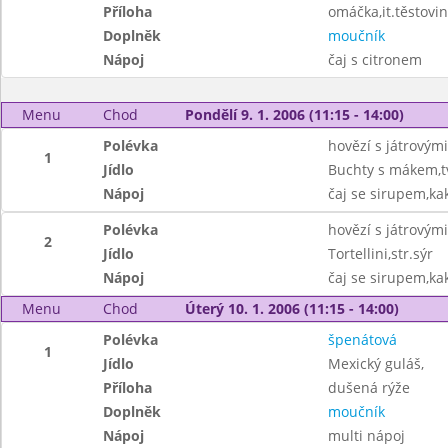
Příloha
omáčka,it.těstovin
Doplněk
moučník
Nápoj
čaj s citronem
Menu
Chod
Pondělí 9. 1. 2006 (11:15 - 14:00)
Polévka
hovězí s játrovými
1
Jídlo
Buchty s mákem,
Nápoj
čaj se sirupem,ka
Polévka
hovězí s játrovými
2
Jídlo
Tortellini,str.sýr
Nápoj
čaj se sirupem,ka
Menu
Chod
Úterý 10. 1. 2006 (11:15 - 14:00)
Polévka
špenátová
1
Jídlo
Mexický guláš,
Příloha
dušená rýže
Doplněk
moučník
Nápoj
multi nápoj