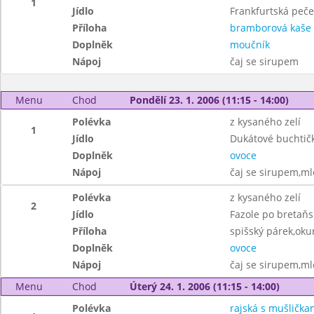
1
Jídlo
Frankfurtská peč
Příloha
bramborová kaše
Doplněk
moučník
Nápoj
čaj se sirupem
Menu
Chod
Pondělí 23. 1. 2006 (11:15 - 14:00)
Polévka
z kysaného zelí
1
Jídlo
Dukátové buchtič
Doplněk
ovoce
Nápoj
čaj se sirupem,ml
Polévka
z kysaného zelí
2
Jídlo
Fazole po bretaňs
Příloha
spišský párek,oku
Doplněk
ovoce
Nápoj
čaj se sirupem,ml
Menu
Chod
Úterý 24. 1. 2006 (11:15 - 14:00)
Polévka
rajská s mušlička