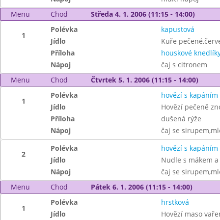
Menu
Chod
Středa 4. 1. 2006 (11:15 - 14:00)
Polévka
kapustová
1
Jídlo
Kuře pečené,červe
Příloha
houskové knedlík
Nápoj
čaj s citronem
Menu
Chod
Čtvrtek 5. 1. 2006 (11:15 - 14:00)
Polévka
hovězí s kapáním
1
Jídlo
Hovězí pečeně zn
Příloha
dušená rýže
Nápoj
čaj se sirupem,ml
Polévka
hovězí s kapáním
2
Jídlo
Nudle s mákem a
Nápoj
čaj se sirupem,ml
Menu
Chod
Pátek 6. 1. 2006 (11:15 - 14:00)
Polévka
hrstková
1
Jídlo
Hovězí maso vařen