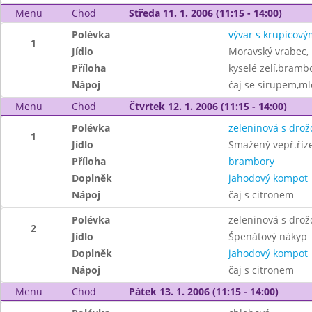
Menu
Chod
Středa 11. 1. 2006 (11:15 - 14:00)
Polévka
vývar s krupicový
1
Jídlo
Moravský vrabec,
Příloha
kyselé zelí,bramb
Nápoj
čaj se sirupem,ml
Menu
Chod
Čtvrtek 12. 1. 2006 (11:15 - 14:00)
Polévka
zeleninová s drož
1
Jídlo
Smažený vepř.říze
Příloha
brambory
Doplněk
jahodový kompot
Nápoj
čaj s citronem
Polévka
zeleninová s drož
2
Jídlo
Śpenátový nákyp
Doplněk
jahodový kompot
Nápoj
čaj s citronem
Menu
Chod
Pátek 13. 1. 2006 (11:15 - 14:00)