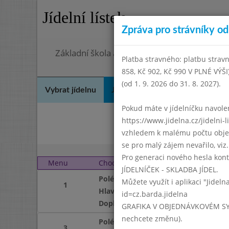
Jídelní lístek
Zpráva pro strávníky od 
Základní škola a mateřská škola Chodov, Pra
Platba stravného: platbu stravn
858, Kč 902, Kč 990 V PLNÉ VÝŠ
(od 1. 9. 2026 do 31. 8. 2027).
Vybrat jídelnu
Jídelní lístek
Historie
Kon
Pokud máte v jídelníčku navoleno
https://www.jidelna.cz/jidelni-
Zář
vzhledem k malému počtu objedn
se pro malý zájem nevařilo, viz. 
Pro generaci nového hesla kont
Menu
Chod
Čtvrtek 1. 12. 2005
JÍDELNÍČEK - SKLADBA JÍDEL.
Polévka
Můžete využít i aplikaci "Jideln
1
Hlavní jídlo
id=cz.barda.jidelna
Doplněk
GRAFIKA V OBJEDNÁVKOVÉM SYSTÉM
nechcete změnu).
Polévka
3