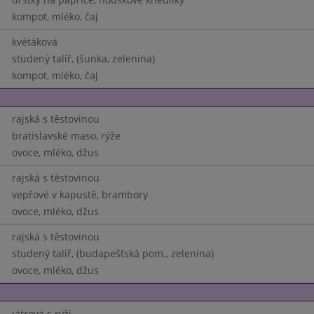
kompot, mléko, čaj
květáková
studený talíř, (šunka, zelenina)
kompot, mléko, čaj
rajská s těstovinou
bratislavské maso, rýže
ovoce, mléko, džus
rajská s těstovinou
vepřové v kapustě, brambory
ovoce, mléko, džus
rajská s těstovinou
studený talíř, (budapešťská pom., zelenina)
ovoce, mléko, džus
játrová s rýží