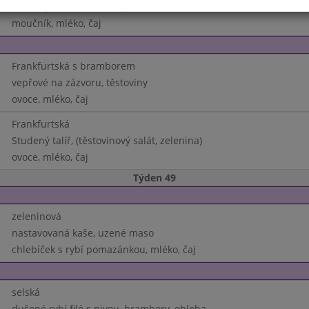
Studený talíř, (salámová pomazánka, zlenina)
moučník, mléko, čaj
Frankfurtská s bramborem
vepřové na zázvoru, těstoviny
ovoce, mléko, čaj
Frankfurtská
Studený talíř, (těstovinový salát, zelenina)
ovoce, mléko, čaj
Týden 49
zeleninová
nastavovaná kaše, uzené maso
chlebíček s rybí pomazánkou, mléko, čaj
selská
dušené rybí filé s nivou, brambory, obloha