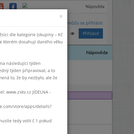
Nápověda
Close
×
Nemůžu se přihlásit
síci dle kategorie (skupiny – Kč
 ve kterém dosahují daného věku
Nápověda
k na následující týden
edný týden připravovat, a to
006
ená to, že by nezbylo, ale že
del: www.zskv.cz JÍDELNA -
gle.com/store/apps/details?
síte tedy volit č.1 pokud