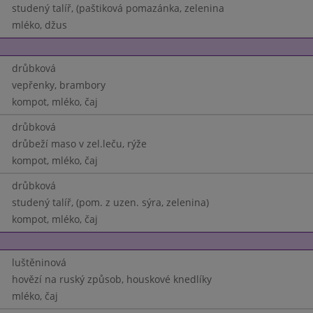
studený talíř, (paštiková pomazánka, zelenina
mléko, džus
drůbková
vepřenky, brambory
kompot, mléko, čaj
drůbková
drůbeží maso v zel.leču, rýže
kompot, mléko, čaj
drůbková
studený talíř, (pom. z uzen. sýra, zelenina)
kompot, mléko, čaj
luštěninová
hovězí na ruský způsob, houskové knedlíky
mléko, čaj