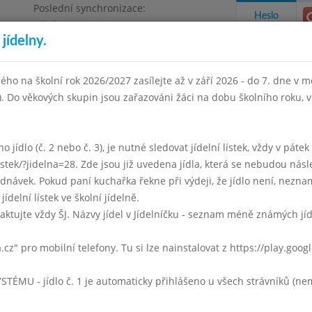
Poslední synchronizace:
Heslo
Pátek 3.7.2026 12:21
jídelny.
Omezení objednávek
ha 4, Květnového vítězství 57
ého na školní rok 2026/2027 zasílejte až v září 2026 - do 7. dne v mě
I). Do věkových skupin jsou zařazováni žáci na dobu školního roku,
takty a informace
Docházka
Aktivity
 jídlo (č. 2 nebo č. 3), je nutné sledovat jídelní lístek, vždy v páte
listek/?jidelna=28. Zde jsou již uvedena jídla, která se nebudou násl
í 2005
Listopad 2005
Prosinec 2005
Leden 2006
Únor 2
ávek. Pokud paní kuchařka řekne při výdeji, že jídlo není, neznam
jídelní lístek ve školní jídelně.
Týden 48
aktujte vždy ŠJ. Názvy jídel v Jídelníčku - seznam méně známých jí
Houbová
a.cz" pro mobilní telefony. Tu si lze nainstalovat z https://play.goo
párek, Bramborová kaše
moučník, mléko, čaj
U - jídlo č. 1 je automaticky přihlášeno u všech strávníků (nemu
Houbová