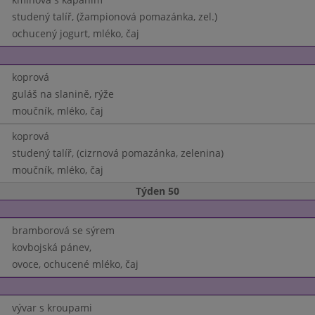
studený talíř, (žampionová pomazánka, zel.)
ochucený jogurt, mléko, čaj
koprová
guláš na slanině, rýže
moučník, mléko, čaj
koprová
studený talíř, (cizrnová pomazánka, zelenina)
moučník, mléko, čaj
Týden 50
bramborová se sýrem
kovbojská pánev,
ovoce, ochucené mléko, čaj
vývar s kroupami