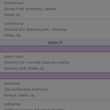
luštěninová
játrový řízek, brambory,. obloha
mléko, čaj
luštěninová
studený talíř, (křenová pom., zelenina)
mléko, čaj
Týden 51
vývar s vejci
smažený sýr, hranolky, tatarská omáčka
fazolový salát, mléko, čaj
květáková
rybí karbanátek, brambory
kompot, mléko, čaj
květáková
dršťky na paprice, houskové knedlíky