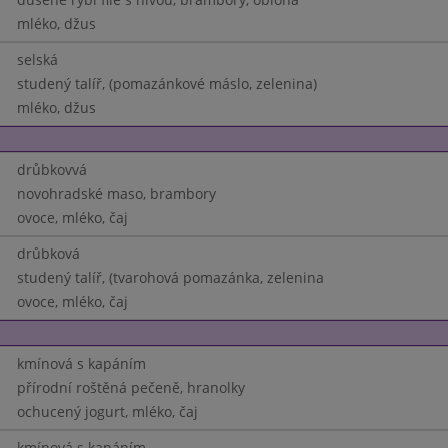
mléko, džus
selská
studený talíř, (pomazánkové máslo, zelenina)
mléko, džus
drůbkovvá
novohradské maso, brambory
ovoce, mléko, čaj
drůbková
studený talíř, (tvarohová pomazánka, zelenina
ovoce, mléko, čaj
kmínová s kapáním
přírodní roštěná pečeně, hranolky
ochucený jogurt, mléko, čaj
kmínová s kapáním