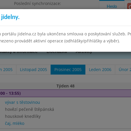
Poslední synchronizace:
Heslo
Pondělí 10.7.2023 9:59
jídelny.
 portálu jidelna.cz byla ukončena smlouva o poskytování služeb. 
ezeno provádět aktivní operace (odhlášky/přihlášky a výběr).
takty a informace
Docházka
Aktivity
en 2005
Listopad 2005
Prosinec 2005
Leden 2006
Únor 
Týden 48
00 - 13:55)
vývar s těstovinou
hovězí pečeně štěpánská
houskové knedlíky
čaj, mléko