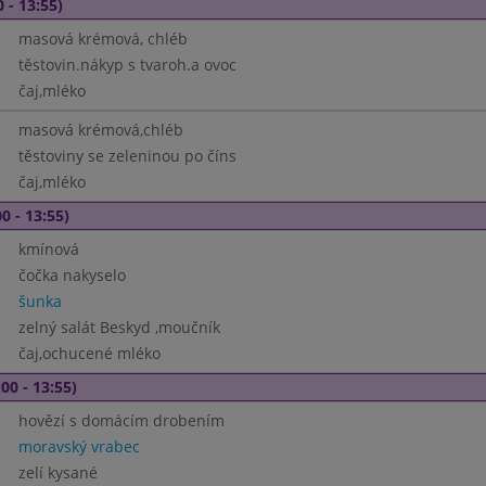
 - 13:55)
masová krémová, chléb
těstovin.nákyp s tvaroh.a ovoc
čaj,mléko
masová krémová,chléb
těstoviny se zeleninou po číns
čaj,mléko
0 - 13:55)
kmínová
čočka nakyselo
šunka
zelný salát Beskyd ,moučník
čaj,ochucené mléko
00 - 13:55)
hovězí s domácím drobením
moravský vrabec
zelí kysané