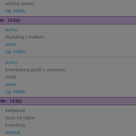
mléčný desert
čaj, mléko
00 - 13:55)
kuřecí
škubánky s mákem
ovoce
čaj, mléko
kuřecí
bramborový guláš s uzeninou
chléb
ovoce
čaj, mléko
00 - 13:55)
květáková
losos na másle
brambory
kompot