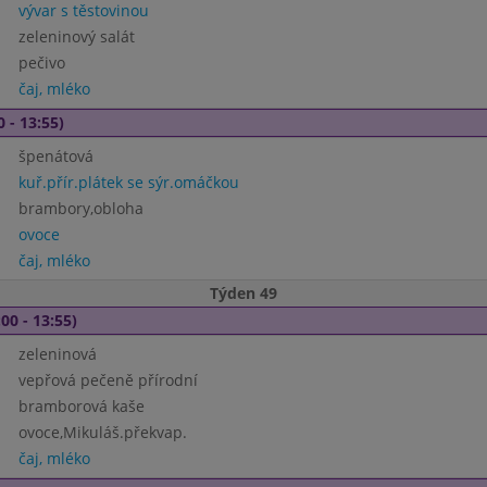
vývar s těstovinou
zeleninový salát
pečivo
čaj, mléko
0 - 13:55)
špenátová
kuř.přír.plátek se sýr.omáčkou
brambory,obloha
ovoce
čaj, mléko
Týden 49
00 - 13:55)
zeleninová
vepřová pečeně přírodní
bramborová kaše
ovoce,Mikuláš.překvap.
čaj, mléko