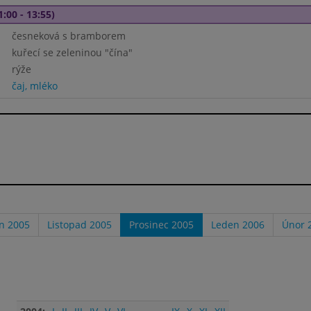
1:00 - 13:55)
česneková s bramborem
kuřecí se zeleninou "čína"
rýže
čaj, mléko
en 2005
Listopad 2005
Prosinec 2005
Leden 2006
Únor 