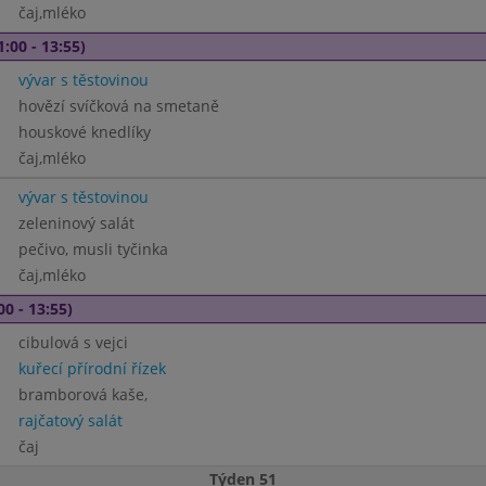
čaj,mléko
1:00 - 13:55)
vývar s těstovinou
hovězí svíčková na smetaně
houskové knedlíky
čaj,mléko
vývar s těstovinou
zeleninový salát
pečivo, musli tyčinka
čaj,mléko
00 - 13:55)
cibulová s vejci
kuřecí přírodní řízek
bramborová kaše,
rajčatový salát
čaj
Týden 51