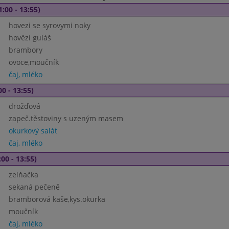
1:00 - 13:55)
hovezi se syrovymi noky
hovězí guláš
brambory
ovoce,moučník
čaj, mléko
00 - 13:55)
drožďová
zapeč.těstoviny s uzeným masem
okurkový salát
čaj, mléko
00 - 13:55)
zelňačka
sekaná pečeně
bramborová kaše,kys.okurka
moučník
čaj, mléko