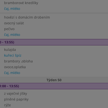
bramborové knedlíky
čaj, mléko
hovězí s domácím drobením
ovocný salát
pečivo
čaj, mléko
0 - 13:55)
kulajda
kuřecí špíz
brambory ,obloha
ovoce,oplatka
čaj, mléko
Týden 50
1:00 - 13:55)
z vaječné jíšky
plněné papriky
rýže