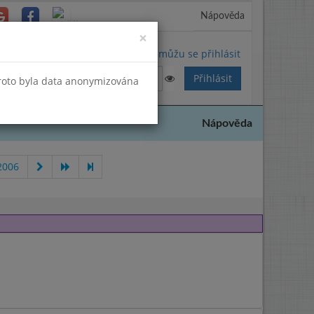
Nápověda
Close
×
Nemůžu se přihlásit
Proto byla data anonymizována
Nápověda
2006