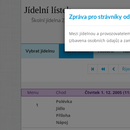
Jídelní lístek
Zpráva pro strávníky od 
Školní jídelna Zlatnická
Mezi jídelnou a provozovatelem
(zbavena osobních údajů) a zam
Vybrat jídelnu
Jídelní lístek
Historie
Kon
Říj
Menu
Chod
Čtvrtek 1. 12. 2005 (11:
Polévka
1
Jídlo
Příloha
Nápoj