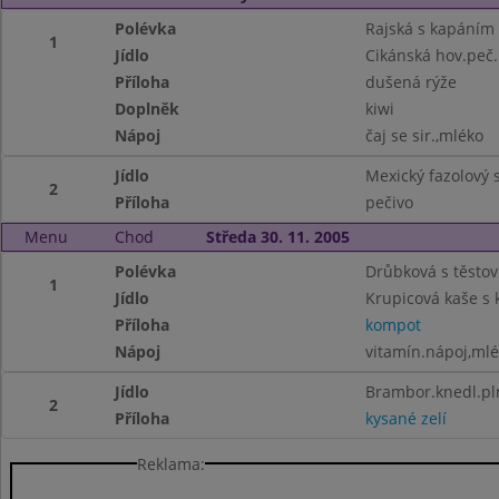
Polévka
Rajská s kapáním
1
Jídlo
Cikánská hov.peč.
Příloha
dušená rýže
Doplněk
kiwi
Nápoj
čaj se sir.,mléko
Jídlo
Mexický fazolový s
2
Příloha
pečivo
Menu
Chod
Středa 30. 11. 2005
Polévka
Drůbková s těsto
1
Jídlo
Krupicová kaše s
Příloha
kompot
Nápoj
vitamín.nápoj,ml
Jídlo
Brambor.knedl.p
2
Příloha
kysané zelí
Reklama: