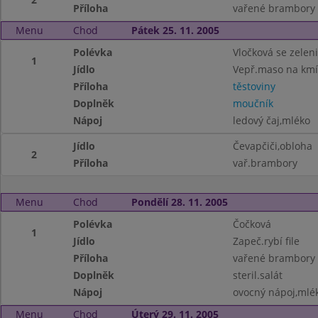
Příloha
vařené brambory
Menu
Chod
Pátek 25. 11. 2005
Polévka
Vločková se zelen
1
Jídlo
Vepř.maso na km
Příloha
těstoviny
Doplněk
moučník
Nápoj
ledový čaj,mléko
Jídlo
Čevapčiči,obloha
2
Příloha
vař.brambory
Menu
Chod
Pondělí 28. 11. 2005
Polévka
Čočková
1
Jídlo
Zapeč.rybí file
Příloha
vařené brambory
Doplněk
steril.salát
Nápoj
ovocný nápoj,mlék
Menu
Chod
Úterý 29. 11. 2005