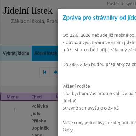
Poslední sync
Jídelní lístek
Středa 5.8.202
Zpráva pro strávníky od jíd
Základní škola, Praha 4, Na Líše 16
Od 22.6. 2026 nebude již možné odl
z důvodu vyúčtování ve školní jíde
může si pro oběd přijít zákonný zá
Vybrat jídelnu
Jídelní lístek
Historie
Kontakty a informace
Doch
Do 28.6. 2026 budou přeplatky za o
Září 2005
Říjen 2005
Li
Vážení rodiče,
rádi bychom Vás informovali, že od 
Menu
Chod
Úterý 1. 11. 2005
jidelně.
Polévka
Hov.rychlá s vejci
Stravné se navyšuje o 3,- Kč
1
Jídlo
Cikánská hov.peč
Příloha
dušená rýže
Nové ceny jednotlivých kategorií 
Doplněk
ovoce
školy.
Nápoj
multivit.nápoj,ov