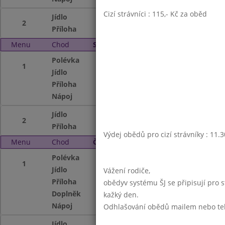
Cizí strávníci : 115,- Kč za oběd
Jídlo
Vepř.opečenky,hoř
2
Příloha
brambory
Menu
Chod
Středa 2. 11. 2005
Polévka
Krkonoš.cibulačk
1
Jídlo
Kuřecí maso po č
Příloha
hranolky
Nápoj
ledový čaj,mléko
Jídlo
Trhanec se šťávo
2
Příloha
kompot
Výdej obědů pro cizí strávníky : 11.
Menu
Chod
Čtvrtek 3. 11. 2005
Polévka
Rybí
1
Jídlo
Vepř.na paprice
Vážení rodiče,
Příloha
těstoviny
obědyv systému ŠJ se připisují pro 
Doplněk
ovoce
kažký den.
Nápoj
čaj s citr.,mléko
Odhlašování obědů mailem nebo telef
Jídlo
Gemerské knedlík