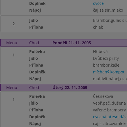
Doplněk
ovoce
Nápoj
čaj se sir.,mléko
Jídlo
Brambor.guláš s 
2
Příloha
chléb
Menu
Chod
Pondělí 21. 11. 2005
Polévka
Hřibová
1
Jídlo
Drůbeží prsty
Příloha
brambor.kaše
Doplněk
míchaný kompot
Nápoj
multivit.nápoj,ov
Menu
Chod
Úterý 22. 11. 2005
Polévka
Česneková
1
Jídlo
Vepř.peč.,dušená 
Příloha
vařené brambory
Doplněk
ovocná přesnídáv
Nápoj
čaj s citr.,ov.mlék