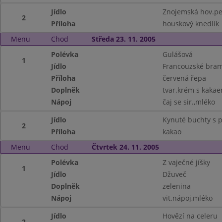
Jídlo
Znojemská hov.p
2
Příloha
houskový knedlík
Menu
Chod
Středa 23. 11. 2005
Polévka
Gulášová
1
Jídlo
Francouzské bra
Příloha
červená řepa
Doplněk
tvar.krém s kaka
Nápoj
čaj se sir.,mléko
Jídlo
Kynuté buchty s p
2
Příloha
kakao
Menu
Chod
Čtvrtek 24. 11. 2005
Polévka
Z vaječné jíšky
1
Jídlo
Džuveč
Doplněk
zelenina
Nápoj
vit.nápoj,mléko
Jídlo
Hovězí na celeru
2