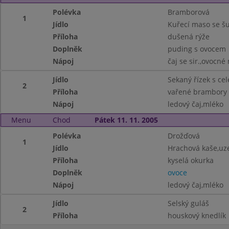
Polévka
Bramborová
1
Jídlo
Kuřecí maso se š
Příloha
dušená rýže
Doplněk
puding s ovocem
Nápoj
čaj se sir.,ovocné
Jídlo
Sekaný řízek s ce
2
Příloha
vařené brambory
Nápoj
ledový čaj,mléko
Menu
Chod
Pátek 11. 11. 2005
Polévka
Drožďová
1
Jídlo
Hrachová kaše,u
Příloha
kyselá okurka
Doplněk
ovoce
Nápoj
ledový čaj,mléko
Jídlo
Selský guláš
2
Příloha
houskový knedlík