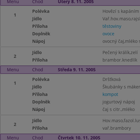
Menu
Chod
Úterý 8. 11. 2005
Polévka
Hovězí s kapáním
1
Jídlo
Vař.hov.maso,raj
Příloha
těstoviny
Doplněk
ovoce
Nápoj
ovocný čaj,mléko s
Jídlo
Pečený králík,zelí
2
Příloha
brambor.knedlík
Menu
Chod
Středa 9. 11. 2005
Polévka
Dršťková
1
Jídlo
Škubánky s máke
Příloha
kompot
Doplněk
jogurtový nápoj
Nápoj
čaj s citr.,mléko
Jídlo
Hov.maso,fazol.lu
2
Příloha
vař.brambory
Menu
Chod
Čtvrtek 10. 11. 2005