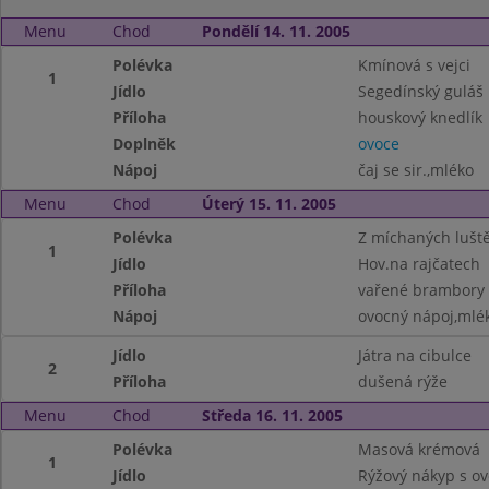
Menu
Chod
Pondělí 14. 11. 2005
Polévka
Kmínová s vejci
1
Jídlo
Segedínský guláš
Příloha
houskový knedlík
Doplněk
ovoce
Nápoj
čaj se sir.,mléko
Menu
Chod
Úterý 15. 11. 2005
Polévka
Z míchaných lušt
1
Jídlo
Hov.na rajčatech
Příloha
vařené brambory
Nápoj
ovocný nápoj,mlék
Jídlo
Játra na cibulce
2
Příloha
dušená rýže
Menu
Chod
Středa 16. 11. 2005
Polévka
Masová krémová
1
Jídlo
Rýžový nákyp s o