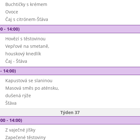
Buchtičky s krémem
Ovoce
Čaj s citrónem-Šťáva
0 - 14:00)
Hovězí s těstovinou
Vepřové na smetaně,
houskový knedlík
Čaj - Šťáva
- 14:00)
Kapustová se slaninou
Masová směs po aténsku,
dušená rýže
Šťáva
Týden 37
00 - 14:00)
Z vaječné jíšky
Zapečené těstoviny