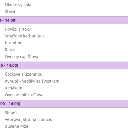
Okurkový salát
Šťáva
 - 14:00)
Hovězí s noky
Smažený karbanátek,
brambor
Rajče
Ovocný čaj- Šťáva
0 - 14:00)
Čočková s uzeninou
Kynuté knedlíky se švestkami
a mákem
Ovocné mléko-Šťáva
00 - 14:00)
Slepičí
Vepřová játra na cibulce,
dušená rýže