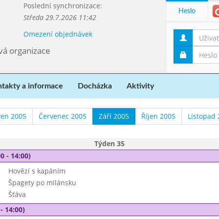
Poslední synchronizace:
Heslo
Středa 29.7.2026 11:42
Omezení objednávek
ová organizace
takty a informace
Docházka
Aktivity
ven 2005
Červenec 2005
Září 2005
Říjen 2005
Listopad
Týden 35
0 - 14:00)
Hovězí s kapáním
Špagety po milánsku
Šťáva
- 14:00)