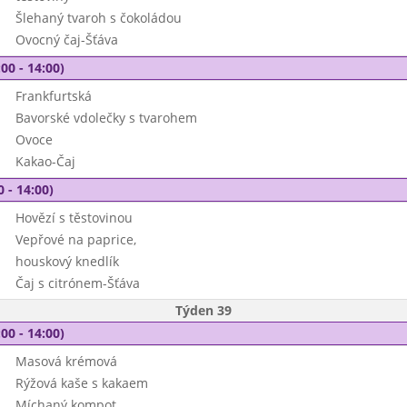
Šlehaný tvaroh s čokoládou
Ovocný čaj-Šťáva
00 - 14:00)
Frankfurtská
Bavorské vdolečky s tvarohem
Ovoce
Kakao-Čaj
0 - 14:00)
Hovězí s těstovinou
Vepřové na paprice,
houskový knedlík
Čaj s citrónem-Šťáva
Týden 39
00 - 14:00)
Masová krémová
Rýžová kaše s kakaem
Míchaný kompot