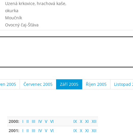
Uzená krkovice, hrachová kaše,
okurka
Moučník
Ovocný čaj-Šťáva
ven 2005
Červenec 2005
Září 2005
Říjen 2005
Listopad
2000:
I
II
III
IV
V
VI
IX
X
XI
XII
2001:
I
II
III
IV
V
VI
IX
X
XI
XII