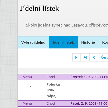
Jídelní lístek
Školní jídelna Týnec nad Sázavou, příspěvk
Vybrat jídelnu
Jídelní lístek
Historie
Kon
Čer
Menu
Chod
Čtvrtek 1. 9. 2005 (11:0
Polévka
1
Jídlo
Nápoj
Menu
Chod
Pátek 2. 9. 2005 (11:00 