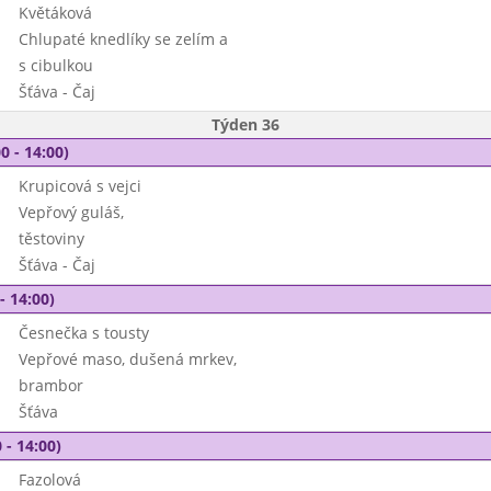
Květáková
Chlupaté knedlíky se zelím a
s cibulkou
Šťáva - Čaj
Týden 36
0 - 14:00)
Krupicová s vejci
Vepřový guláš,
těstoviny
Šťáva - Čaj
- 14:00)
Česnečka s tousty
Vepřové maso, dušená mrkev,
brambor
Šťáva
 - 14:00)
Fazolová