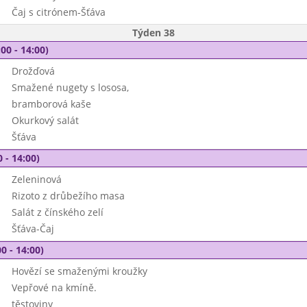
Čaj s citrónem-Šťáva
Týden 38
00 - 14:00)
Drožďová
Smažené nugety s lososa,
bramborová kaše
Okurkový salát
Šťáva
 - 14:00)
Zeleninová
Rizoto z drůbežího masa
Salát z čínského zelí
Šťáva-Čaj
0 - 14:00)
Hovězí se smaženými kroužky
Vepřové na kmíně.
těstoviny