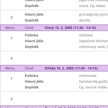
Doplněk
ovoce, čaj, kakao
Hlavní jídlo
grenadýrský poch
2
Doplněk
okurka,
Menu
Chod
Úterý 15. 2. 2005 (11:30 - 14:15)
Polévka
vločková
1
Hlavní jídlo
Zapečené těstovi
Doplněk
zeleninový salát, č
2
Menu
Chod
Středa 16. 2. 2005 (11:30 - 14:15)
Polévka
zeleninová
1
Hlavní jídlo
Karlovarský guláš
Doplněk
čaj, ovocné mléko
2