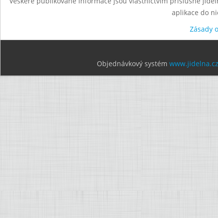
Veškeré publikované informace jsou vlastnictvím příslušné jídel
aplikace do n
Zásady 
Objednávkový systém
www.jidelna.c