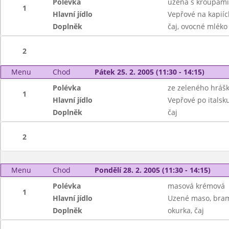
Polévka
uzená s kroupami
1
Hlavní jídlo
Vepřové na kapií
Doplněk
čaj, ovocné mléko
2
Menu
Chod
Pátek 25. 2. 2005 (11:30 - 14:15)
Polévka
ze zeleného hráš
1
Hlavní jídlo
Vepřové po italsk
Doplněk
čaj
2
Menu
Chod
Pondělí 28. 2. 2005 (11:30 - 14:15)
Polévka
masová krémová
1
Hlavní jídlo
Uzené maso, bra
Doplněk
okurka, čaj