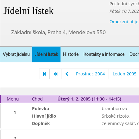
Poslední sync
Jídelní lístek
Pátek 10.7.20
Omezení obje
Základní škola, Praha 4, Mendelova 550
Vybrat jídelnu
Jídelní lístek
Historie
Kontakty a informace
Doch
Prosinec 2004
Leden 2005
Menu
Chod
Úterý 1. 2. 2005 (11:30 - 14:15)
Polévka
bramborová
1
Hlavní jídlo
Srbské rizoto,
Doplněk
zeleninový salát, č
2