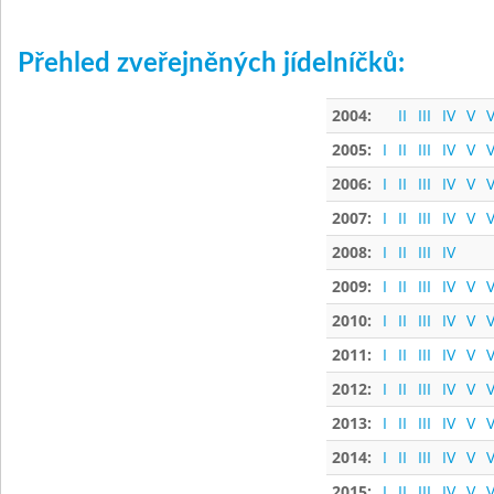
Přehled zveřejněných jídelníčků:
2004:
II
III
IV
V
V
2005:
I
II
III
IV
V
V
2006:
I
II
III
IV
V
V
2007:
I
II
III
IV
V
V
2008:
I
II
III
IV
2009:
I
II
III
IV
V
V
2010:
I
II
III
IV
V
V
2011:
I
II
III
IV
V
V
2012:
I
II
III
IV
V
V
2013:
I
II
III
IV
V
V
2014:
I
II
III
IV
V
V
2015:
I
II
III
IV
V
V