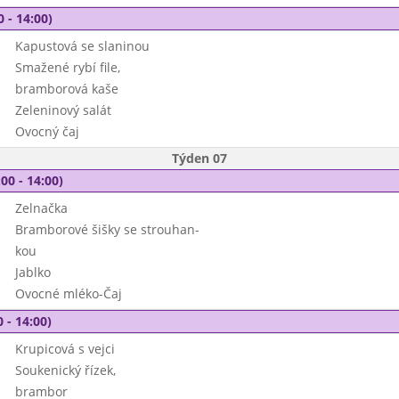
0 - 14:00)
Kapustová se slaninou
Smažené rybí file,
bramborová kaše
Zeleninový salát
Ovocný čaj
Týden 07
00 - 14:00)
Zelnačka
Bramborové šišky se strouhan-
kou
Jablko
Ovocné mléko-Čaj
 - 14:00)
Krupicová s vejci
Soukenický řízek,
brambor