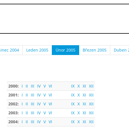
sinec 2004
Leden 2005
Únor 2005
Březen 2005
Duben 
2000:
I
II
III
IV
V
VI
IX
X
XI
XII
2001:
I
II
III
IV
V
VI
IX
X
XI
XII
2002:
I
II
III
IV
V
VI
IX
X
XI
XII
2003:
I
II
III
IV
V
VI
IX
X
XI
XII
2004:
I
II
III
IV
V
VI
IX
X
XI
XII