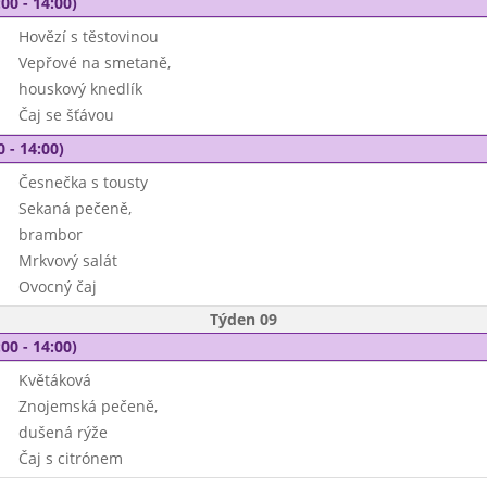
00 - 14:00)
Hovězí s těstovinou
Vepřové na smetaně,
houskový knedlík
Čaj se šťávou
0 - 14:00)
Česnečka s tousty
Sekaná pečeně,
brambor
Mrkvový salát
Ovocný čaj
Týden 09
00 - 14:00)
Květáková
Znojemská pečeně,
dušená rýže
Čaj s citrónem