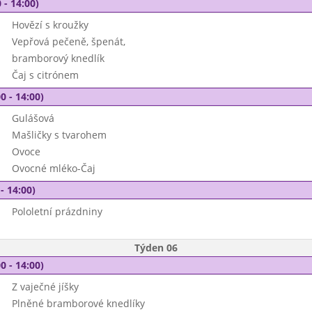
 - 14:00)
Hovězí s kroužky
Vepřová pečeně, špenát,
bramborový knedlík
Čaj s citrónem
0 - 14:00)
Gulášová
Mašličky s tvarohem
Ovoce
Ovocné mléko-Čaj
- 14:00)
Pololetní prázdniny
Týden 06
0 - 14:00)
Z vaječné jíšky
Plněné bramborové knedlíky