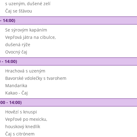
s uzeným, dušené zelí
Čaj se šťávou
- 14:00)
Se sýrovým kapáním
Vepřová játra na cibulce,
dušená rýže
Ovocný čaj
 - 14:00)
Hrachová s uzeným
Bavorské vdolečky s tvarohem
Mandarika
Kakao - Čaj
00 - 14:00)
Hovězí s knuspi
Vepřové po mexicku,
houskový knedlík
Čaj s citrónem