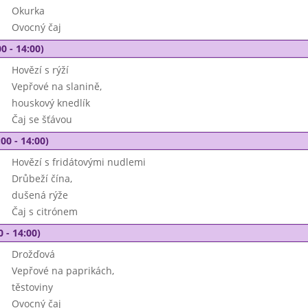
Okurka
Ovocný čaj
0 - 14:00)
Hovězí s rýží
Vepřové na slanině,
houskový knedlík
Čaj se šťávou
00 - 14:00)
Hovězí s fridátovými nudlemi
Drůbeží čína,
dušená rýže
Čaj s citrónem
0 - 14:00)
Drožďová
Vepřové na paprikách,
těstoviny
Ovocný čaj