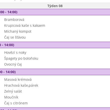
Týden 08
00 - 14:00)
Bramborová
Krupicová kaše s kakaem
Míchaný kompot
Čaj se šťávou
 - 14:00)
Hovězí s noky
Špagety po boloňsku
Ovocný čaj
0 - 14:00)
Masová krémová
Hrachová kaše,párek
Zelný salát
Moučník
Čaj s citrónem