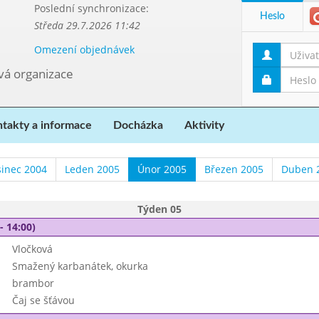
Poslední synchronizace:
Heslo
Středa 29.7.2026 11:42
Omezení objednávek
ová organizace
takty a informace
Docházka
Aktivity
sinec 2004
Leden 2005
Únor 2005
Březen 2005
Duben 
Týden 05
- 14:00)
Vločková
Smažený karbanátek, okurka
brambor
Čaj se šťávou