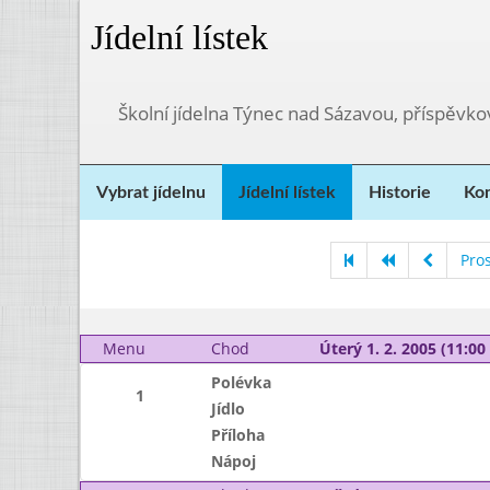
Jídelní lístek
Školní jídelna Týnec nad Sázavou, příspěvk
Vybrat jídelnu
Jídelní lístek
Historie
Kon
Pro
Menu
Chod
Úterý 1. 2. 2005 (11:00 
Polévka
1
Jídlo
Příloha
Nápoj