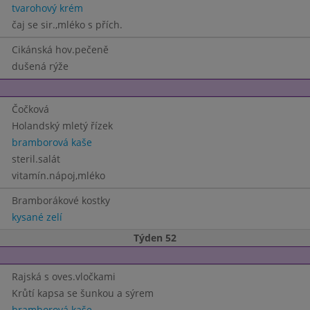
tvarohový krém
čaj se sir.,mléko s přích.
Cikánská hov.pečeně
dušená rýže
Čočková
Holandský mletý řízek
bramborová kaše
steril.salát
vitamín.nápoj,mléko
Bramborákové kostky
kysané zelí
Týden 52
Rajská s oves.vločkami
Krůtí kapsa se šunkou a sýrem
bramborová kaše