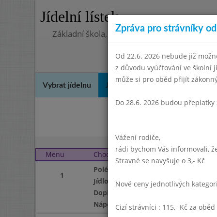
Jídelní lístek
Zpráva pro strávníky od 
Základní škola, Praha 4, Na Líše 16
Od 22.6. 2026 nebude již možné
z důvodu vyúčtování ve školní 
může si pro oběd přijít zákon
Vybrat jídelnu
Jídelní lístek
Historie
Kon
Do 28.6. 2026 budou přeplatky 
Říj
Vážení rodiče,
rádi bychom Vás informovali, že
Menu
Chod
Středa 1. 12. 2004
Stravné se navyšuje o 3,- Kč
Polévka
1
Jídlo
Nové ceny jednotlivých katego
Doplněk
Nápoj
Cizí strávníci : 115,- Kč za oběd