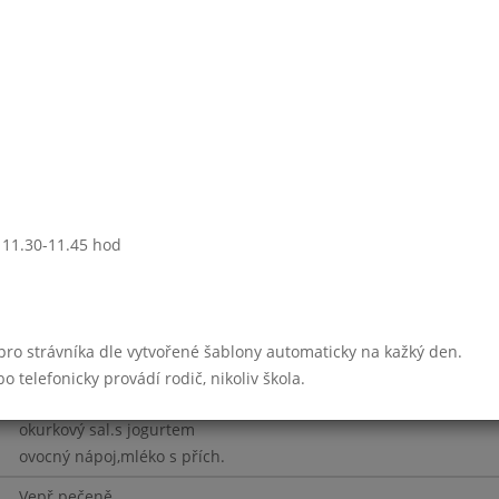
Zelenin.lečo se sal.a vejci
vař.brambory
Zel.se sýrovým kapáním
Selský guláš
houskový knedlík
rajče
ovocný nápoj,mléko
: 11.30-11.45 hod
Pečený karbanátek
bramborová kaše
Rybí s opeč.chlebem
 pro strávníka dle vytvořené šablony automaticky na kažký den.
Štěpánská hov.pečeně
telefonicky provádí rodič, nikoliv škola.
dušená rýže
okurkový sal.s jogurtem
ovocný nápoj,mléko s přích.
Vepř.pečeně