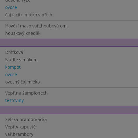
ovoce
čaj s citr.,mléko s přích.
Hovězí maso vař.,houbová om.
houskový knedlík
Dršťková
Nudle s mákem
kompot
ovoce
ovocný čaj,mléko
Vepř.na žampionech
těstoviny
Selská bramboračka
Vepř.v kapustě
vař.brambory