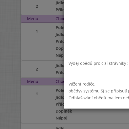
Jídlo
2
Příloha
Menu
Chod
Čtvrtek 2. 12. 2004
Polévka
1
Jídlo
Příloha
Doplněk
Nápoj
Výdej obědů pro cizí strávníky 
Jídlo
2
Příloha
Menu
Chod
Pátek 3. 12. 2004
Vážení rodiče,
Polévka
obědyv systému ŠJ se připisují
1
Jídlo
Odhlašování obědů mailem nebo 
Příloha
Doplněk
Nápoj
Jídlo