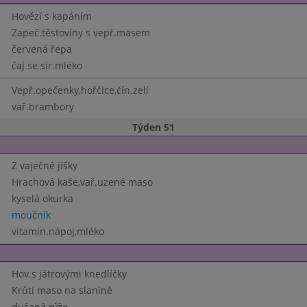
Hovězí s kapáním
Zapeč.těstoviny s vepř.masem
červená řepa
čaj se sir.mléko
Vepř.opečenky,hořčice,čín.zelí
vař.brambory
Týden 51
Z vaječné jíšky
Hrachová kaše,vař.uzené maso
kyselá okurka
moučník
vitamín.nápoj,mléko
Hov.s játrovými knedlíčky
Krůtí maso na slanině
dušená rýže