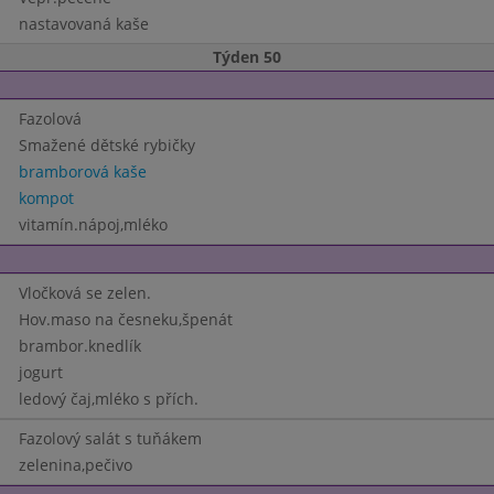
nastavovaná kaše
Týden 50
Fazolová
Smažené dětské rybičky
bramborová kaše
kompot
vitamín.nápoj,mléko
Vločková se zelen.
Hov.maso na česneku,špenát
brambor.knedlík
jogurt
ledový čaj,mléko s přích.
Fazolový salát s tuňákem
zelenina,pečivo