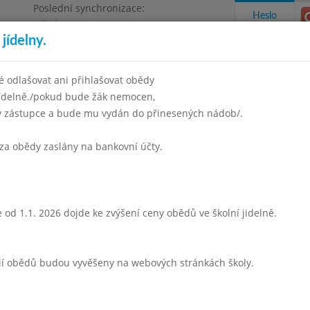
Poslední synchronizace:
Heslo
Středa 5.8.2026 6:57
jídelny.
 odlašovat ani přihlašovat obědy
jídelně./pokud bude žák nemocen,
ný zástupce a bude mu vydán do přinesených nádob/.
takty a informace
Docházka
Aktivity
za obědy zaslány na bankovní účty.
en 2004
Listopad 2004
Prosinec 2004
Leden 2005
Únor 
Týden 49
 od 1.1. 2026 dojde ke zvýšení ceny obědů ve školní jidelně.
Hov.s masm a vejci
Krupicová kaše s kakaem
rií obědů budou vyvěšeny na webových stránkách školy.
ovoce
ovocný čaj,mléko