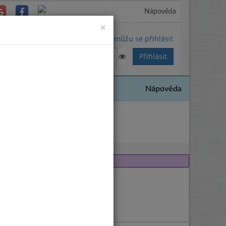
Nápověda
Close
×
Nemůžu se přihlásit
Nápověda
2005