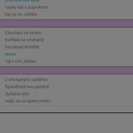
rajský sal.s paprikami
čaj se sir.,mléko
Cibulová sa sýrem
Svíčkvá na smetaně
houskový knedlík
ovoce
čaj s citr.,mléko
Z míchaných luštěnin
Španělská hov.pečeně
dušená rýže
voda se sirupem,mléko