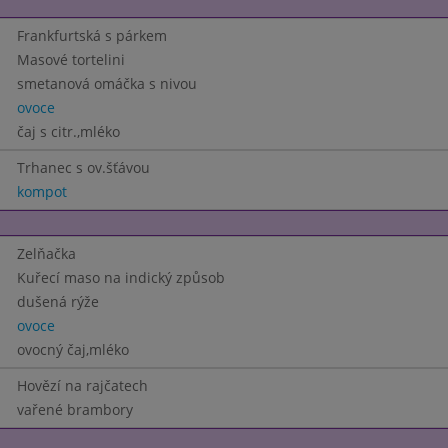
Frankfurtská s párkem
Masové tortelini
smetanová omáčka s nivou
ovoce
čaj s citr.,mléko
Trhanec s ov.šťávou
kompot
Zelňačka
Kuřecí maso na indický způsob
dušená rýže
ovoce
ovocný čaj,mléko
Hovězí na rajčatech
vařené brambory