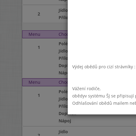
Jídlo
2
Příloha
Menu
Chod
Pondělí 4. 10. 2004
Polévka
1
Jídlo
Příloha
Doplněk
Výdej obědů pro cizí strávníky 
Nápoj
Menu
Chod
Úterý 5. 10. 2004
Vážení rodiče,
Polévka
1
obědyv systému ŠJ se připisují
Jídlo
Odhlašování obědů mailem nebo 
Příloha
Doplněk
Nápoj
Jídlo
2