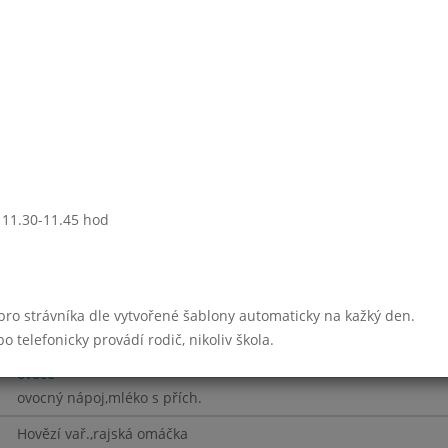
Znojemská hov.pečeně
dušená rýže
Týden 41
Selská bramboračka
Smažené rybí prsty
bramborová kaše
okurkový sal.s jogurtem
: 11.30-11.45 hod
ledový čaj,mléko
Hovězí s fritát.nudlemi
 pro strávníka dle vytvořené šablony automaticky na kažký den.
Čočka nakyselo,okurka
telefonicky provádí rodič, nikoliv škola.
drůb.párek se sýrem
ovoce
ovocný nápoj,mléko s přích.
Hovězí vař.,rajská omáčka