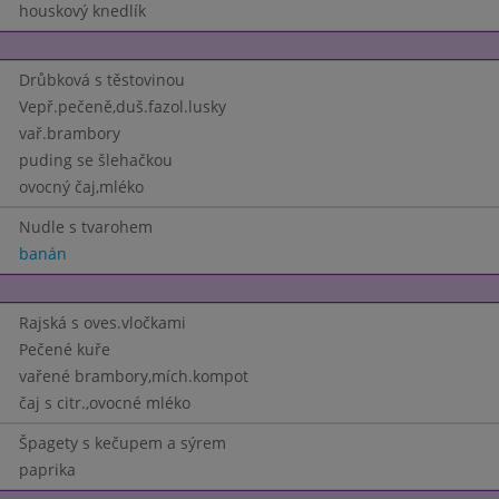
houskový knedlík
Drůbková s těstovinou
Vepř.pečeně,duš.fazol.lusky
vař.brambory
puding se šlehačkou
ovocný čaj,mléko
Nudle s tvarohem
banán
Rajská s oves.vločkami
Pečené kuře
vařené brambory,mích.kompot
čaj s citr.,ovocné mléko
Špagety s kečupem a sýrem
paprika