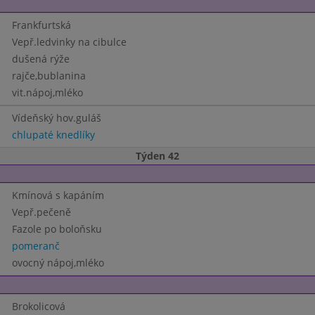
Frankfurtská
Vepř.ledvinky na cibulce
dušená rýže
rajče,bublanina
vit.nápoj,mléko
Vídeňský hov.guláš
chlupaté knedlíky
Týden 42
Kmínová s kapáním
Vepř.pečeně
Fazole po boloňsku
pomeranč
ovocný nápoj,mléko
Brokolicová