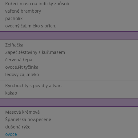
Kuřecí maso na indický způsob
vařené brambory
pacholík
ovocný čaj,mléko s přích.
Zelňačka
Zapeč.těstoviny s kuř.masem
červená řepa
ovoce,Fit tyčinka
ledový čaj,mléko
Kyn.buchty s povidly a tvar.
kakao
Masová krémová
Španělská hov.pečeně
dušená rýže
ovoce