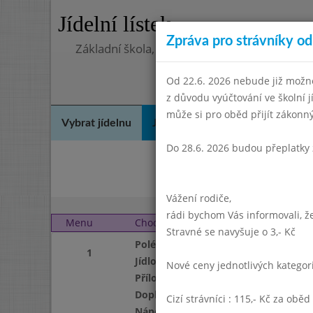
Jídelní lístek
Zpráva pro strávníky od 
Základní škola, Praha 4, Na Líše 16
Od 22.6. 2026 nebude již možné
z důvodu vyúčtování ve školní 
může si pro oběd přijít zákon
Vybrat jídelnu
Jídelní lístek
Historie
Kon
Do 28.6. 2026 budou přeplatky 
Čer
Vážení rodiče,
rádi bychom Vás informovali, že
Menu
Chod
Pátek 1. 10. 2004
Stravné se navyšuje o 3,- Kč
Polévka
1
Jídlo
Nové ceny jednotlivých katego
Příloha
Doplněk
Cizí strávníci : 115,- Kč za oběd
Nápoj