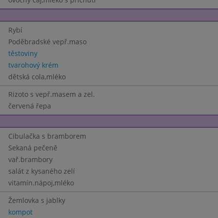
Rybí
Poděbradské vepř.maso
těstoviny
tvarohový krém
dětská cola,mléko
Rizoto s vepř.masem a zel.
červená řepa
Cibulačka s bramborem
Sekaná pečeně
vař.brambory
salát z kysaného zelí
vitamín.nápoj,mléko
Žemlovka s jablky
kompot