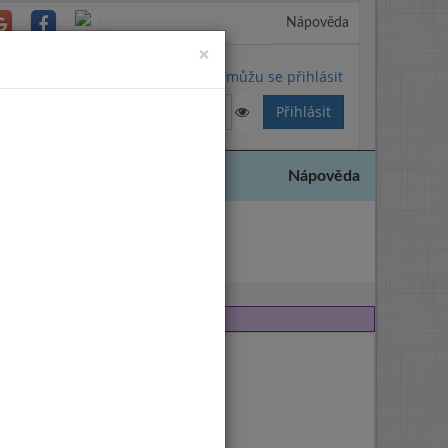
Nápověda
Close
×
Nemůžu se přihlásit
Nápověda
2004