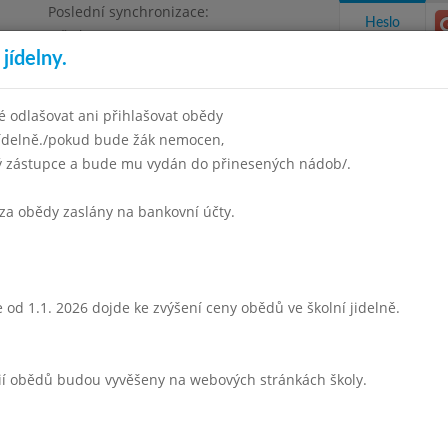
Poslední synchronizace:
Heslo
Středa 5.8.2026 6:57
jídelny.
 odlašovat ani přihlašovat obědy
jídelně./pokud bude žák nemocen,
ný zástupce a bude mu vydán do přinesených nádob/.
takty a informace
Docházka
Aktivity
za obědy zaslány na bankovní účty.
ven 2004
Září 2004
Říjen 2004
Listopad 2004
Prosinec 
Týden 40
 od 1.1. 2026 dojde ke zvýšení ceny obědů ve školní jidelně.
Z míchaných luštěnin
Krůtí guláš
rií obědů budou vyvěšeny na webových stránkách školy.
houskový knedlík
jogurt
vitamín.nápoj,mléko