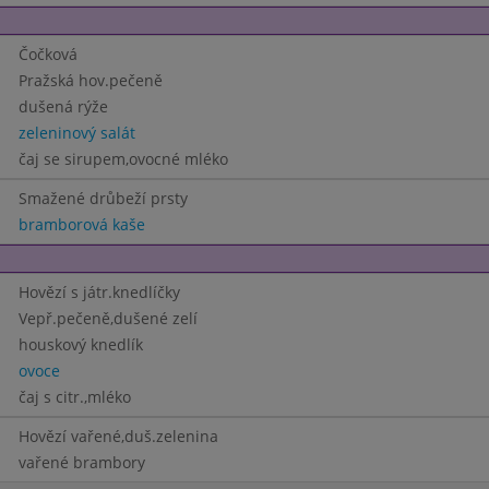
Čočková
Pražská hov.pečeně
dušená rýže
zeleninový salát
čaj se sirupem,ovocné mléko
Smažené drůbeží prsty
bramborová kaše
Hovězí s játr.knedlíčky
Vepř.pečeně,dušené zelí
houskový knedlík
ovoce
čaj s citr.,mléko
Hovězí vařené,duš.zelenina
vařené brambory