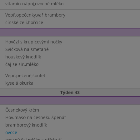
vitamín.nápoj,ovocné mléko
Vepř.opečenky,vař.brambory
čínské zelí,hořčice
Hovězí s krupicovými nočky
Svíčková na smetaně
houskový knedlík
čaj se sir.,mléko
Vepř.pečeně,šoulet
kyselá okurka
Týden 43
Česnekový krém
Hov.maso na česneku,špenát
bramborový knedlík
ovoce
ovocný čaj,mléko s příchutí