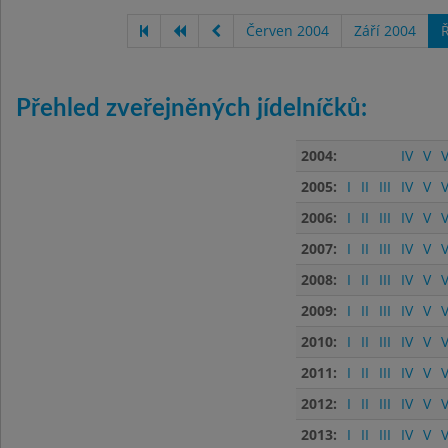
Červen 2004
Září 2004
Ř
Přehled zveřejněných jídelníčků:
2004:
IV
V
V
2005:
I
II
III
IV
V
V
2006:
I
II
III
IV
V
V
2007:
I
II
III
IV
V
V
2008:
I
II
III
IV
V
V
2009:
I
II
III
IV
V
V
2010:
I
II
III
IV
V
V
2011:
I
II
III
IV
V
V
2012:
I
II
III
IV
V
V
2013:
I
II
III
IV
V
V