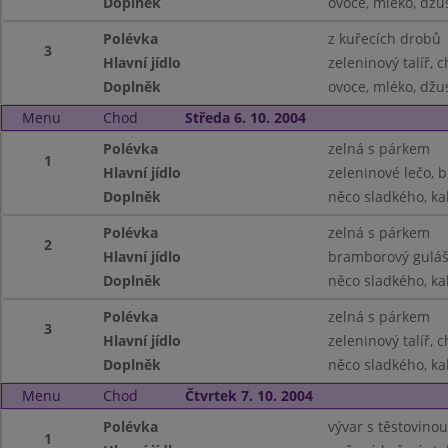
Doplněk
ovoce, mléko, džu
Polévka
z kuřecích drobů
3
Hlavní jídlo
zeleninový talíř, 
Doplněk
ovoce, mléko, džu
Menu
Chod
Středa 6. 10. 2004
Polévka
zelná s párkem
1
Hlavní jídlo
zeleninové lečo, 
Doplněk
něco sladkého, kak
Polévka
zelná s párkem
2
Hlavní jídlo
bramborový guláš
Doplněk
něco sladkého, kak
Polévka
zelná s párkem
3
Hlavní jídlo
zeleninový talíř, 
Doplněk
něco sladkého, kak
Menu
Chod
Čtvrtek 7. 10. 2004
Polévka
vývar s těstovinou
1