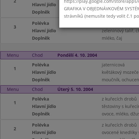
2
https://play.google.com/store/apps/
Hlavní jídlo
drůbeží řízek, br
GRAFIKA V OBJEDNÁVKOVÉM SYSTÉMU -
Doplněk
mléko, čaj
strávníků (nemusíte tedy volit č.1 
Polévka
z rybího filé
3
Hlavní jídlo
zeleninový talíř, 
Doplněk
mléko, čaj
Menu
Chod
Pondělí 4. 10. 2004
Polévka
jaternicová
1
Hlavní jídlo
květákový mozeče
Doplněk
moučník, ochucen
Menu
Chod
Úterý 5. 10. 2004
Polévka
z kuřecích drobů
1
Hlavní jídlo
těstoviny s kuře
Doplněk
ovoce, mléko, džu
Polévka
z kuřecích drobů
2
Hlavní jídlo
ovocené knedlíky 