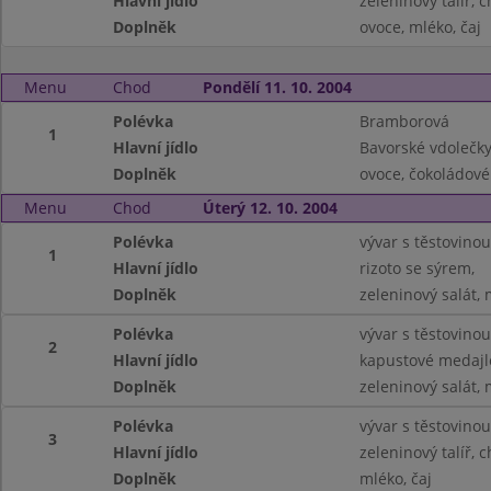
Hlavní jídlo
zeleninový talíř, 
Doplněk
ovoce, mléko, čaj
Menu
Chod
Pondělí 11. 10. 2004
Polévka
Bramborová
1
Hlavní jídlo
Bavorské vdolečky
Doplněk
ovoce, čokoládové
Menu
Chod
Úterý 12. 10. 2004
Polévka
vývar s těstovinou
1
Hlavní jídlo
rizoto se sýrem,
Doplněk
zeleninový salát, 
Polévka
vývar s těstovinou
2
Hlavní jídlo
kapustové medajl
Doplněk
zeleninový salát, 
Polévka
vývar s těstovinou
3
Hlavní jídlo
zeleninový talíř, 
Doplněk
mléko, čaj