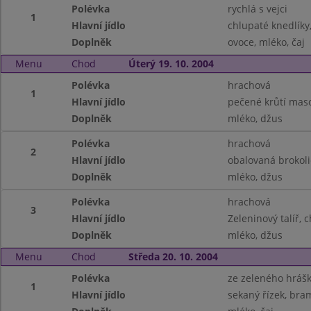
Polévka
rychlá s vejci
1
Hlavní jídlo
chlupaté knedlíky,
Doplněk
ovoce, mléko, čaj
Menu
Chod
Úterý 19. 10. 2004
Polévka
hrachová
1
Hlavní jídlo
pečené krůtí maso
Doplněk
mléko, džus
Polévka
hrachová
2
Hlavní jídlo
obalovaná brokoli
Doplněk
mléko, džus
Polévka
hrachová
3
Hlavní jídlo
Zeleninový talíř, 
Doplněk
mléko, džus
Menu
Chod
Středa 20. 10. 2004
Polévka
ze zeleného hráš
1
Hlavní jídlo
sekaný řízek, bra