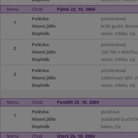
Menu
Chod
Pátek 22. 10. 2004
Polévka
písmenková
1
Hlavní jídlo
krůtí guláš, těstov
Doplněk
ovoce, mléko, čaj
Polévka
písmenková
2
Hlavní jídlo
rybí filé v těstíčk
Doplněk
ovoce, mléko, čaj
Polévka
písmenková
3
Hlavní jídlo
zeleninový talíř, 
Doplněk
ovoce, mléko, čaj
Menu
Chod
Pondělí 25. 10. 2004
Polévka
gulášová
1
Hlavní jídlo
dukátové buchtičk
Doplněk
kakao, čaj
Menu
Chod
Úterý 26. 10. 2004