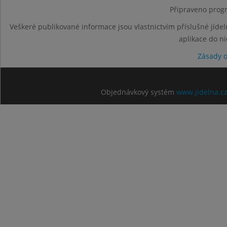
Připraveno progr
Veškeré publikované informace jsou vlastnictvím příslušné jídel
aplikace do n
Zásady 
Objednávkový systém
www.jidelna.c