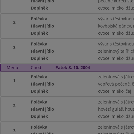
Hlavní jídlo
pečené kuřecí st
Doplněk
ovoce, mléko, džu
Polévka
vývar s těstovinou
2
Hlavní jídlo
kovbojská pánev, 
Doplněk
ovoce, mléko, džu
Polévka
vývar s těstovinou
3
Hlavní jídlo
zeleninový talíř, 
Doplněk
ovoce, mléko, džu
Menu
Chod
Pátek 8. 10. 2004
Polévka
zeleninová s játro
1
Hlavní jídlo
vepřová pečeně, č
Doplněk
ovoce, mléko, čaj
Polévka
zeleninová s játro
2
Hlavní jídlo
hovězí guláš, hou
Doplněk
ovoce, mléko, džu
Polévka
zeleninová s játro
3