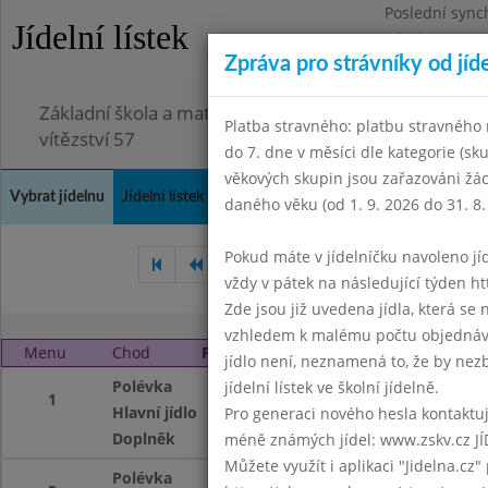
Poslední sync
Jídelní lístek
Pátek 3.7.2026
Zpráva pro strávníky od jíd
Omezení obje
Základní škola a mateřská škola Chodov, Praha 4, K
Platba stravného: platbu stravného n
vítězství 57
do 7. dne v měsíci dle kategorie (sk
věkových skupin jsou zařazováni žác
Vybrat jídelnu
Jídelní lístek
Historie
Kontakty a informace
Doch
daného věku (od 1. 9. 2026 do 31. 8.
Pokud máte v jídelníčku navoleno jídlo
Červen 2004
Září 2004
Ř
vždy v pátek na následující týden htt
Zde jsou již uvedena jídla, která se
vzhledem k malému počtu objednávek
Menu
Chod
Pátek 1. 10. 2004
jídlo není, neznamená to, že by nezby
Polévka
z rybího filé
jídelní lístek ve školní jídelně.
1
Hlavní jídlo
vepřové na smeta
Pro generaci nového hesla kontaktujt
Doplněk
mléko, čaj
méně známých jídel: www.zskv.cz JÍ
Můžete využít i aplikaci "Jidelna.cz"
Polévka
z rybího filé