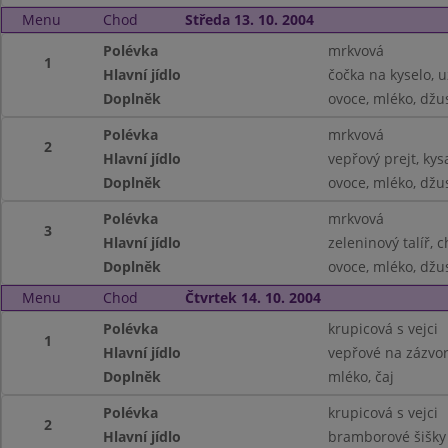
Menu
Chod
Středa 13. 10. 2004
Polévka
mrkvová
1
Hlavní jídlo
čočka na kyselo, 
Doplněk
ovoce, mléko, džu
Polévka
mrkvová
2
Hlavní jídlo
vepřový prejt, kys
Doplněk
ovoce, mléko, džu
Polévka
mrkvová
3
Hlavní jídlo
zeleninový talíř, 
Doplněk
ovoce, mléko, džu
Menu
Chod
Čtvrtek 14. 10. 2004
Polévka
krupicová s vejci
1
Hlavní jídlo
vepřové na zázvor
Doplněk
mléko, čaj
Polévka
krupicová s vejci
2
Hlavní jídlo
bramborové šišky