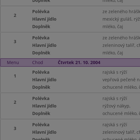
Doplněk
mléko, čaj
Polévka
ze zeleného hráš
2
Hlavní jídlo
mexický guláš, rý
Doplněk
mléko, čaj
Polévka
ze zeleného hráš
3
Hlavní jídlo
zeleninový talíř, 
Doplněk
mléko, čaj
Menu
Chod
Čtvrtek 21. 10. 2004
Polévka
rajská s rýží
1
Hlavní jídlo
vepřová pečeně n
Doplněk
ochucené mléko, 
Polévka
rajská s rýží
2
Hlavní jídlo
rýžový nákyp,
Doplněk
ochucené mléko, 
Polévka
rajská s rýží
3
Hlavní jídlo
zeleninový talíř, 
Doplněk
ochucené mléko, 