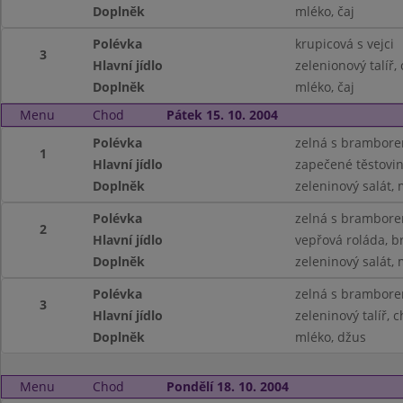
Doplněk
mléko, čaj
Polévka
krupicová s vejci
3
Hlavní jídlo
zelenionový talíř,
Doplněk
mléko, čaj
Menu
Chod
Pátek 15. 10. 2004
Polévka
zelná s brambor
1
Hlavní jídlo
zapečené těstovin
Doplněk
zeleninový salát, 
Polévka
zelná s brambor
2
Hlavní jídlo
vepřová roláda, 
Doplněk
zeleninový salát, 
Polévka
zelná s brambor
3
Hlavní jídlo
zeleninový talíř, 
Doplněk
mléko, džus
Menu
Chod
Pondělí 18. 10. 2004