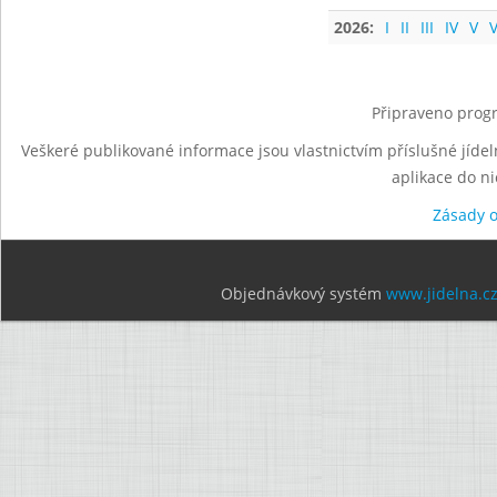
2026:
I
II
III
IV
V
V
Připraveno progr
Veškeré publikované informace jsou vlastnictvím příslušné jídel
aplikace do n
Zásady 
Objednávkový systém
www.jidelna.c