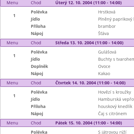
Menu
Chod
Úterý 12. 10. 2004 (11:00 - 14:00)
Polévka
Hrstková
1
Jídlo
Plněný paprikový 
Příloha
brambor
Nápoj
Šťáva
Menu
Chod
Středa 13. 10. 2004 (11:00 - 14:00)
Polévka
Gulášová
1
Jídlo
Buchty s tvarohe
Doplněk
Ovoce
Nápoj
Kakao
Menu
Chod
Čtvrtek 14. 10. 2004 (11:00 - 14:00)
Polévka
Hovězí s kroužky
1
Jídlo
Hamburská vepřov
Příloha
houskový knedlík
Nápoj
Čaj s citrónem
Menu
Chod
Pátek 15. 10. 2004 (11:00 - 14:00)
Polévka
S játrovou rýží