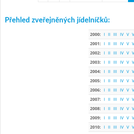
Přehled zveřejněných jídelníčků:
2000:
I
II
III
IV
V
V
2001:
I
II
III
IV
V
V
2002:
I
II
III
IV
V
V
2003:
I
II
III
IV
V
V
2004:
I
II
III
IV
V
V
2005:
I
II
III
IV
V
V
2006:
I
II
III
IV
V
V
2007:
I
II
III
IV
V
V
2008:
I
II
III
IV
V
V
2009:
I
II
III
IV
V
V
2010:
I
II
III
IV
V
V