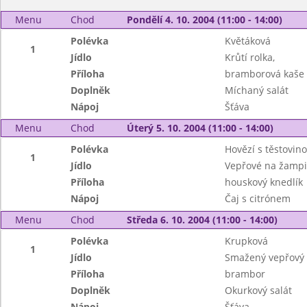
Menu
Chod
Pondělí 4. 10. 2004 (11:00 - 14:00)
Polévka
Květáková
1
Jídlo
Krůtí rolka,
Příloha
bramborová kaše
Doplněk
Míchaný salát
Nápoj
Šťáva
Menu
Chod
Úterý 5. 10. 2004 (11:00 - 14:00)
Polévka
Hovězí s těstovin
1
Jídlo
Vepřové na žampi
Příloha
houskový knedlík
Nápoj
Čaj s citrónem
Menu
Chod
Středa 6. 10. 2004 (11:00 - 14:00)
Polévka
Krupková
1
Jídlo
Smažený vepřový ř
Příloha
brambor
Doplněk
Okurkový salát
Nápoj
Šťáva