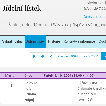
Poslední sync
Jídelní lístek
Středa 29.7.20
Omezení obje
Školní jídelna Týnec nad Sázavou, příspěvková organi
Vybrat jídelnu
Jídelní lístek
Historie
Kontakty a informace
Doch
Červen 2004
Září 2004
Ř
Menu
Chod
Pátek 1. 10. 2004 (11:00 - 14:00)
Polévka
Rýžová s masem
1
Jídlo
Chlupaté knedlíky
Příloha
dušené zelí
Nápoj
Ovocný čaj