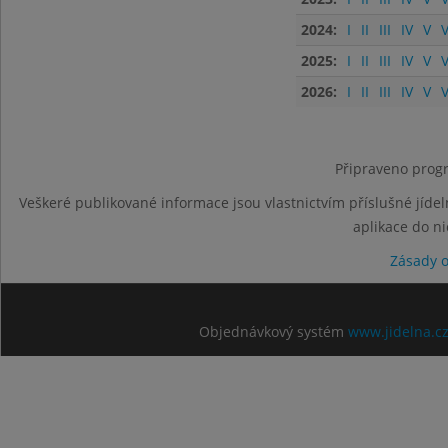
2024:
I
II
III
IV
V
V
2025:
I
II
III
IV
V
V
2026:
I
II
III
IV
V
V
Připraveno progr
Veškeré publikované informace jsou vlastnictvím příslušné jídel
aplikace do n
Zásady 
Objednávkový systém
www.jidelna.c