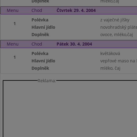
Doplněk
mléko,čaj
Menu
Chod
Čtvrtek 29. 4. 2004
Polévka
z vaječné jíšky
1
Hlavní jídlo
novohradský pláte
Doplněk
ovoce, mléko,čaj
Menu
Chod
Pátek 30. 4. 2004
Polévka
květáková
1
Hlavní jídlo
vepřové maso na 
Doplněk
mléko, čaj
Reklama: