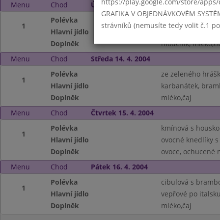
https://play.google.com/store/apps/
Menu
Chod
Úterý 13. 4. 2004
GRAFIKA V OBJEDNÁVKOVÉM SYSTÉMU -
Polévka
vývar s rýží
strávníků (nemusíte tedy volit č.1 
1
Hlavní jídlo
fazole na kyselo, 
Doplněk
moučník, mléko,ča
Menu
Chod
Středa 14. 4. 2004
Polévka
ze zeleného hráš
1
Hlavní jídlo
karbanátek, bram
Doplněk
mléko,čaj
Menu
Chod
Čtvrtek 15. 4. 2004
Polévka
kmínová s housk
1
Hlavní jídlo
ovocné knedlíky s
Doplněk
ovoce, ochucené m
Menu
Chod
Pátek 16. 4. 2004
Polévka
cibulová s bram
1
Hlavní jídlo
vepřové po italsk
Doplněk
mléko,čaj