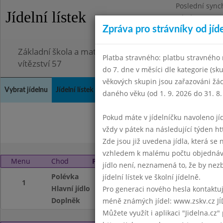
Poslední sync
Jídelní lístek
Pátek 3.7.2026
Zpráva pro strávníky od jíd
Omezení obje
Základní škola a mateřská škola Chodov, Praha 4, K
Platba stravného: platbu stravného n
vítězství 57
do 7. dne v měsíci dle kategorie (sk
věkových skupin jsou zařazováni žác
Vybrat jídelnu
Jídelní lístek
Historie
Kontakty a informace
Doch
daného věku (od 1. 9. 2026 do 31. 8.
Pokud máte v jídelníčku navoleno jídlo
Duben 2004
Květen
vždy v pátek na následující týden htt
Zde jsou již uvedena jídla, která se
vzhledem k malému počtu objednávek
Menu
Chod
Pondělí 5. 4. 2004
jídlo není, neznamená to, že by nezby
Polévka
zelná s párkem
jídelní lístek ve školní jídelně.
1
Hlavní jídlo
žemlovka s tvaroh
Pro generaci nového hesla kontaktujt
Doplněk
mléko, čaj
méně známých jídel: www.zskv.cz JÍ
Můžete využít i aplikaci "Jidelna.cz"