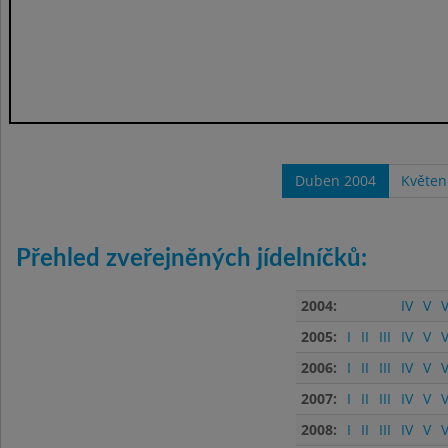
Duben 2004
Květen
Přehled zveřejněných jídelníčků:
2004:
IV
V
V
2005:
I
II
III
IV
V
V
2006:
I
II
III
IV
V
V
2007:
I
II
III
IV
V
V
2008:
I
II
III
IV
V
V