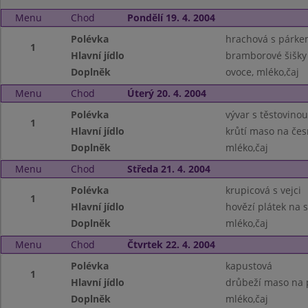
Menu
Chod
Pondělí 19. 4. 2004
Polévka
hrachová s párk
1
Hlavní jídlo
bramborové šišky
Doplněk
ovoce, mléko,čaj
Menu
Chod
Úterý 20. 4. 2004
Polévka
vývar s těstovinou
1
Hlavní jídlo
krůtí maso na če
Doplněk
mléko,čaj
Menu
Chod
Středa 21. 4. 2004
Polévka
krupicová s vejci
1
Hlavní jídlo
hovězí plátek na 
Doplněk
mléko,čaj
Menu
Chod
Čtvrtek 22. 4. 2004
Polévka
kapustová
1
Hlavní jídlo
drůbeží maso na p
Doplněk
mléko,čaj