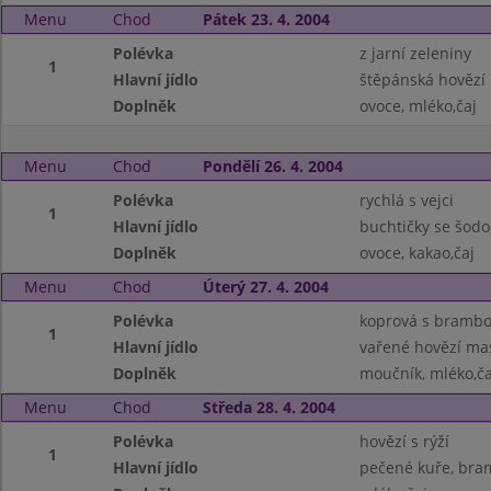
Menu
Chod
Pátek 23. 4. 2004
Polévka
z jarní zeleniny
1
Hlavní jídlo
štěpánská hovězí 
Doplněk
ovoce, mléko,čaj
Menu
Chod
Pondělí 26. 4. 2004
Polévka
rychlá s vejci
1
Hlavní jídlo
buchtičky se šodo
Doplněk
ovoce, kakao,čaj
Menu
Chod
Úterý 27. 4. 2004
Polévka
koprová s bramb
1
Hlavní jídlo
vařené hovězí mas
Doplněk
moučník, mléko,ča
Menu
Chod
Středa 28. 4. 2004
Polévka
hovězí s rýží
1
Hlavní jídlo
pečené kuře, bra