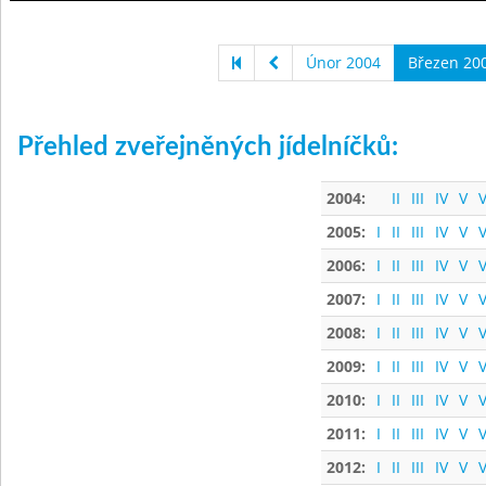
Únor 2004
Březen 20
Přehled zveřejněných jídelníčků:
2004:
II
III
IV
V
V
2005:
I
II
III
IV
V
V
2006:
I
II
III
IV
V
V
2007:
I
II
III
IV
V
V
2008:
I
II
III
IV
V
V
2009:
I
II
III
IV
V
V
2010:
I
II
III
IV
V
V
2011:
I
II
III
IV
V
V
2012:
I
II
III
IV
V
V