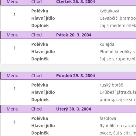
Menu
Chod
Čtvrtek 25. 3. 2004
Polévka
květáková
1
Hlavní jídlo
Čevabčiči,brambor
Doplněk
čaj s medem,mlé
Menu
Chod
Pátek 26. 3. 2004
Polévka
kulajda
1
Hlavní jídlo
Plněné knedlíky s
Doplněk
čaj se sirupem,ml
Menu
Chod
Pondělí 29. 3. 2004
Polévka
ruský boršč
1
Hlavní jídlo
Drůbeží játra,duš
Doplněk
puding, čaj se si
Menu
Chod
Úterý 30. 3. 2004
Polévka
fazolová
1
Hlavní jídlo
Rybí filé na rajča
Doplněk
ovoce, čaj s citr.,