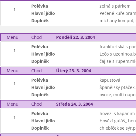
Polévka
zelná s párkem
1
Hlavní jídlo
Pečené kuře,bram
Doplněk
míchaný kompot, 
Menu
Chod
Pondělí 22. 3. 2004
Polévka
frankfurtská s pá
1
Hlavní jídlo
Lečo s uzeninou,
Doplněk
čaj se sirupem,ml
Menu
Chod
Úterý 23. 3. 2004
Polévka
kapustová
1
Hlavní jídlo
Španělský ptáček,
Doplněk
ovoce, multi nápo
Menu
Chod
Středa 24. 3. 2004
Polévka
hovězí s kapáním
1
Hlavní jídlo
Hovězí guláš,, ho
Doplněk
chlebíček se sýr.p