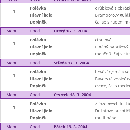
Polévka
drůbková s obráz
1
Hlavní jídlo
Bramborový guláš
Doplněk
čaj se sirupem,ml
Menu
Chod
Úterý 16. 3. 2004
Polévka
cibulová
1
Hlavní jídlo
Plněný paprikový 
Doplněk
moučník, čaj s cit
Menu
Chod
Středa 17. 3. 2004
Polévka
hovězí rychlá s v
1
Hlavní jídlo
Bavorské vdolečky
Doplněk
ovoce, čaj s med
Menu
Chod
Čtvrtek 18. 3. 2004
Polévka
z fazolových lusk
1
Hlavní jídlo
Dukátové buchtič
Doplněk
multi nápoj
Menu
Chod
Pátek 19. 3. 2004