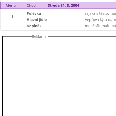
Menu
Chod
Středa 31. 3. 2004
Polévka
rajská s těstovino
1
Hlavní jídlo
Vepřová kýta na km
Doplněk
moučník, multi ná
Reklama: