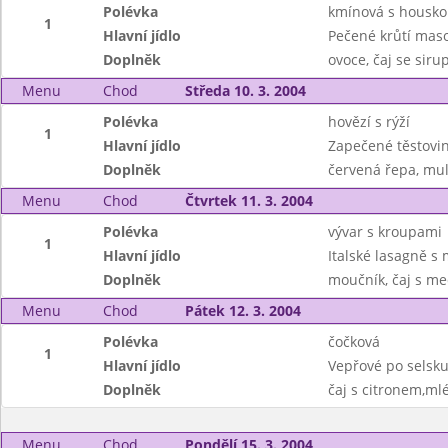
Polévka
kmínová s housk
1
Hlavní jídlo
Pečené krůtí mas
Doplněk
ovoce, čaj se sir
Menu
Chod
Středa 10. 3. 2004
Polévka
hovězí s rýží
1
Hlavní jídlo
Zapečené těstovi
Doplněk
červená řepa, mul
Menu
Chod
Čtvrtek 11. 3. 2004
Polévka
vývar s kroupami
1
Hlavní jídlo
Italské lasagně 
Doplněk
moučník, čaj s m
Menu
Chod
Pátek 12. 3. 2004
Polévka
čočková
1
Hlavní jídlo
Vepřové po selsku
Doplněk
čaj s citronem,ml
Menu
Chod
Pondělí 15. 3. 2004