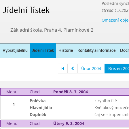
Poslední sync
Jídelní lístek
Středa 1.7.202
Omezení obje
Základní škola, Praha 4, Plamínkové 2
Vybrat jídelnu
Jídelní lístek
Historie
Kontakty a informace
Doch
Únor 2004
Březen 20
Menu
Chod
Pondělí 8. 3. 2004
Polévka
z rybího filé
1
Hlavní jídlo
Květákový mozeče
Doplněk
čaj se sirupem,ml
Menu
Chod
Úterý 9. 3. 2004